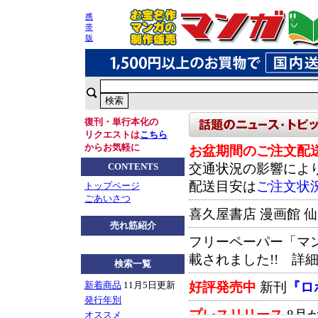
携
帯
版
復刊・単行本化の
リクエストは
こちら
からお気軽に
お盆期間のご注文配
交通状況の影響によ
CONTENTS
配送目安は
ご注文状
トップページ
ごあいさつ
喜久屋書店 漫画館 
売れ筋紹介
フリーペーパー「マ
載されました!! 詳
検索一覧
好評発売中
新刊
『ロ
新着商品
11月5日更新
発行年別
プレスリリース
8月
オススメ