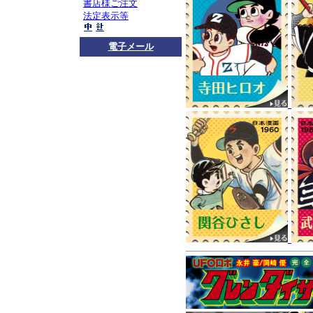
お知らせ
ロボダッチ
書店様ご注文
法定表示等
コチラ
をご覧くださ
プレスリリース
4月
電子メール
版－』
が取り上げられまし
思い出などが語られ
お知らせ
マンガショ
広尾満先生、小嶋悟
先生方の連絡先をご
プまでご一報くださ
マンガショップメー
ピックアップ
『ロボ
『青の6号』全2巻
!!
30年前の『青の6号
『青の6号 AO6』全3
好評発売中
2015年1