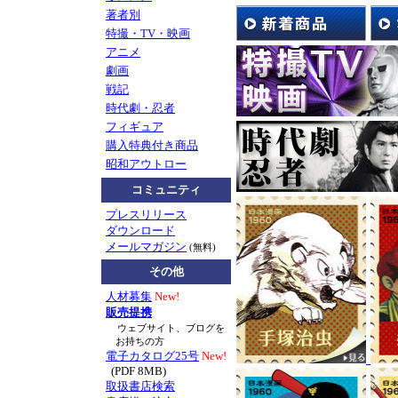
著者別
として、
特撮・TV・映画
8/1(土）の限定イ
アニメ
先生によるマンガ鼎
劇画
※展示会とは別会場、
戦記
お申込み)との事で
時代劇・忍者
展示会の広告画像は
フィギュア
購入特典付き商品
お知らせ
TV番組『ぷ
昭和アウトロー
に、南波健二先生が
コミュニティ
たかを先生や劇画に
プレスリリース
て気づいたこと。想
ダウンロード
メールマガジン
(無料)
マンガショップ刊行
その他
組内容とリンクする
ド』
もぜひご一読く
人材募集
New!
販売提携
戦後70年―。戦記漫
ウェブサイト、ブログを
お持ちの方
電子カタログ25号
New!
2015年7月新刊
『黄
(PDF 8MB)
取扱書店検索