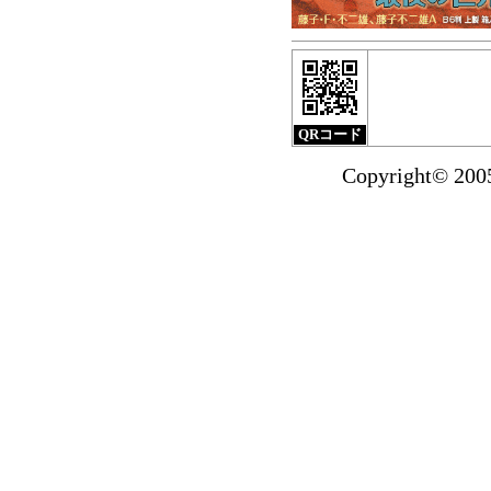
小クリ2月刊
『サブマ
北海道新聞（1月17
ました。
掲載紙面は
QRコード
『小沢さとるの世界
Copyright© 20
ダストBOX』の
試し読みを掲載いた
2014年1月より送
お買い物で国内
1,500円未満の場合
マンガショップ201
『マッハSOS』全4巻
漫画を買って『特製
ンガショップで1万
プオールスター『特