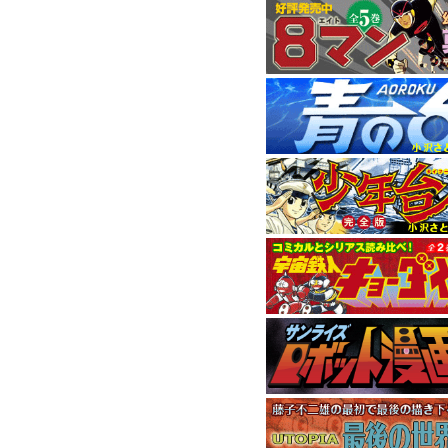
11月刊はハードボイ
9月刊は1972年に連
1958年発表の元祖
『
5月刊は小畑しゅん
4月刊は“背番号0シリ
間に位置するエピソ
本作で9年間にわたる
『小沢さとるの世界
ました。
消費税率変更の
2014年4月からの
消費税率を5％から8
現在価格表記が統一
おり ご迷惑おかけい
ご了承くださいませ