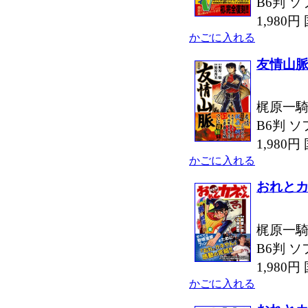
B6判 ソ
1,980
かごに入れる
友情山
梶原一騎
B6判 ソ
1,980
かごに入れる
おれとカ
梶原一騎
B6判 ソ
1,980
かごに入れる