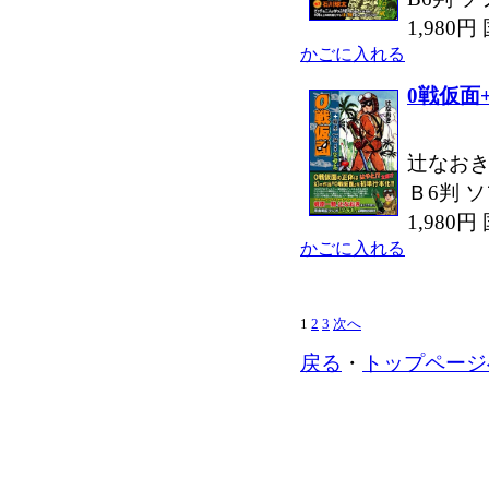
1,980
かごに入れる
0戦仮面
辻なおき
Ｂ6判 ソ
1,980
かごに入れる
1
2
3
次へ
戻る
・
トップページ