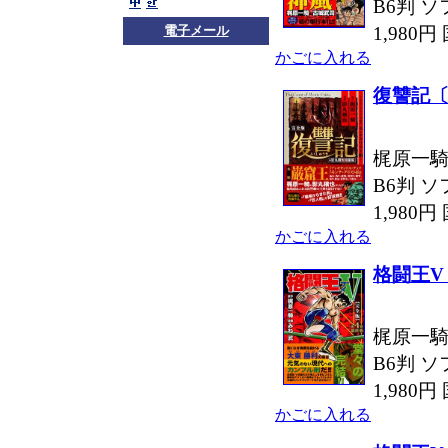
B6判 ソ
1,980
電子メール
かごに入れる
復讐記〔
梶原一騎
B6判 ソ
1,980
かごに入れる
格闘王V
梶原一騎
B6判 ソ
1,980
かごに入れる