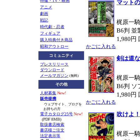
特撮・TV・映画
マットの
アニメ
劇画
戦記
梶原一騎
時代劇・忍者
B6判 並
フィギュア
1,980
購入特典付き商品
かごに入れる
昭和アウトロー
コミュニティ
剣は道
プレスリリース
ダウンロード
メールマガジン
(無料)
梶原一騎
その他
B6判 ソ
人材募集
New!
1,980
販売提携
かごに入れる
ウェブサイト、ブログを
お持ちの方
吹けよ
電子カタログ25号
New!
(PDF 8MB)
取扱書店検索
書店様ご注文
梶原一騎
法定表示等