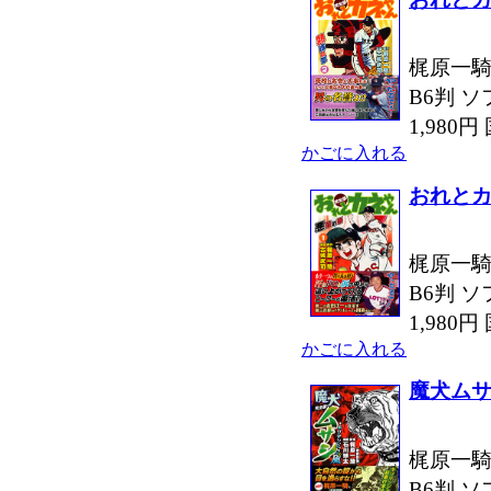
梶原一騎
B6判 ソ
1,980
かごに入れる
おれとカ
梶原一騎
B6判 ソ
1,980
かごに入れる
魔犬ムサ
梶原一騎
B6判 ソ