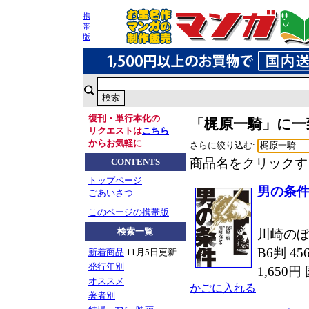
携
帯
版
復刊・単行本化の
「梶原一騎」に一
リクエストは
こちら
からお気軽に
さらに絞り込む:
商品名をクリックす
CONTENTS
トップページ
男の条
ごあいさつ
このページの携帯版
検索一覧
川崎のぼ
B6判 4
新着商品
11月5日更新
発行年別
1,650
オススメ
かごに入れる
著者別