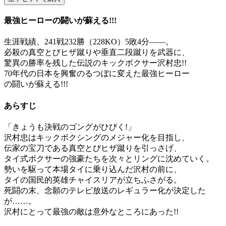
最強ヒーローの闘いが蘇える!!!
生涯戦績、241戦232勝（228KO）5敗4分――。
必殺の真空とびヒザ蹴りや垂直二段蹴りを武器に、
驚異の勝率を残した伝説のキックボクサー沢村忠!!
70年代の日本を興奮のるつぼに変えた最強ヒーロー
の闘いが蘇える!!!
あらすじ
「きょうも決戦のゴングがひびく!」
沢村忠はキックボクシングのメジャー化を目指し、
伝家の宝刀である真空とびヒザ蹴りを引っさげ、
タイ式ボクサーの強豪たちを次々とリングに沈めていく。
勢いを駆って本場タイに乗り込んだ沢村の前に、
タイの国民的英雄チャイスリアが立ちふさがる。
死闘の末、念願のテレビ放送のレギュラー化が決定した
が……。
沢村にとって最強の敵は意外なところにあった!!