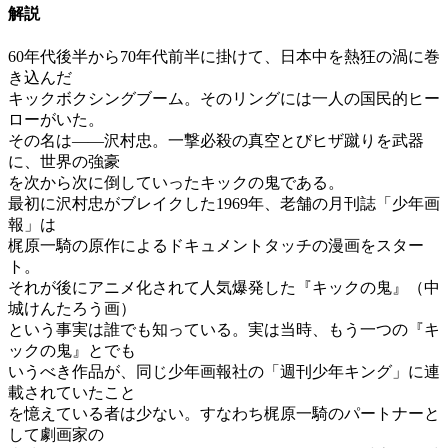
解説
60年代後半から70年代前半に掛けて、日本中を熱狂の渦に巻
き込んだ
キックボクシングブーム。そのリングには一人の国民的ヒー
ローがいた。
その名は――沢村忠。一撃必殺の真空とびヒザ蹴りを武器
に、世界の強豪
を次から次に倒していったキックの鬼である。
最初に沢村忠がブレイクした1969年、老舗の月刊誌「少年画
報」は
梶原一騎の原作によるドキュメントタッチの漫画をスター
ト。
それが後にアニメ化されて人気爆発した『キックの鬼』（中
城けんたろう画）
という事実は誰でも知っている。実は当時、もう一つの『キ
ックの鬼』とでも
いうべき作品が、同じ少年画報社の「週刊少年キング」に連
載されていたこと
を憶えている者は少ない。すなわち梶原一騎のパートナーと
して劇画家の