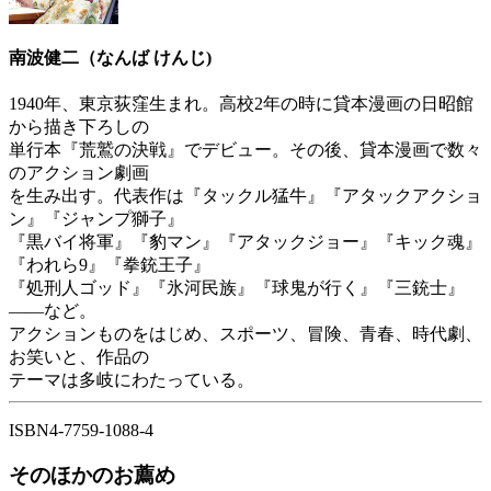
南波健二（なんば けんじ)
1940年、東京荻窪生まれ。高校2年の時に貸本漫画の日昭館
から描き下ろしの
単行本『荒鷲の決戦』でデビュー。その後、貸本漫画で数々
のアクション劇画
を生み出す。代表作は『タックル猛牛』『アタックアクショ
ン』『ジャンプ獅子』
『黒バイ将軍』『豹マン』『アタックジョー』『キック魂』
『われら9』『拳銃王子』
『処刑人ゴッド』『氷河民族』『球鬼が行く』『三銃士』
――など。
アクションものをはじめ、スポーツ、冒険、青春、時代劇、
お笑いと、作品の
テーマは多岐にわたっている。
ISBN4-7759-1088-4
そのほかのお薦め