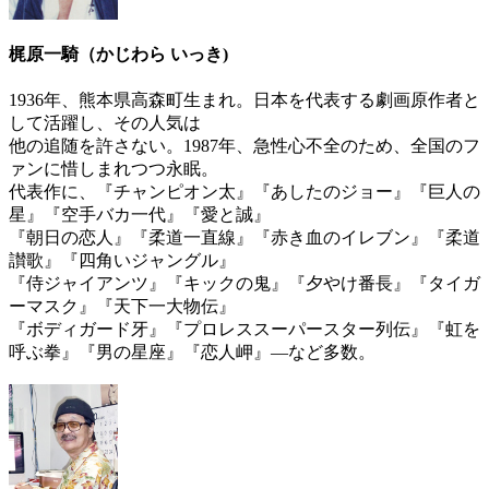
梶原一騎（かじわら いっき)
1936年、熊本県高森町生まれ。日本を代表する劇画原作者と
して活躍し、その人気は
他の追随を許さない。1987年、急性心不全のため、全国のフ
ァンに惜しまれつつ永眠。
代表作に、『チャンピオン太』『あしたのジョー』『巨人の
星』『空手バカ一代』『愛と誠』
『朝日の恋人』『柔道一直線』『赤き血のイレブン』『柔道
讃歌』『四角いジャングル』
『侍ジャイアンツ』『キックの鬼』『夕やけ番長』『タイガ
ーマスク』『天下一大物伝』
『ボディガード牙』『プロレススーパースター列伝』『虹を
呼ぶ拳』『男の星座』『恋人岬』―など多数。