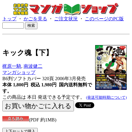
トップ
・
かごを見る
・
ご注文状況
・
このページのPC版
キック魂【下】
梶原一騎
,
南波健二
マンガショップ
B6判ソフトカバー 320頁 2006年3月発売
本体 1,800円 税込 1,980円
国内送料無料で
す。
この商品は 本日 発送できる予定です。
(発送可能時期について)
(PDF 約1MB)