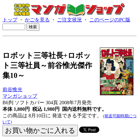
トップ
・
かごを見る
・
ご注文状況
・
このページのPC版
ロボット三等社長+ロボッ
ト三等社員～前谷惟光傑作
集10～
前谷惟光
マンガショップ
B6判 ソフトカバー 304頁 2008年7月発売
本体 1,800円 税込 1,980円
国内送料無料です。
この商品は 8月10日に 発送できる予定です。
(発送可能時期につ
いて)