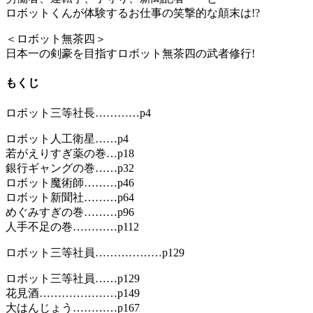
ロボットくんが体験するお仕事の笑撃的な顛末は!?
＜ロボット無茶四＞
日本一の剣豪を目指すロボット無茶四の武者修行!
もくじ
ロボット三等社長…………p4
ロボット人工衛星……p4
若がえりすぎ薬の巻…p18
銀行ギャングの巻……p32
ロボット魔術師………p46
ロボット新聞社………p64
めぐみすぎの巻………p96
人手不足の巻…………p112
ロボット三等社員………………p129
ロボット三等社員……p129
花見酒…………………p149
大はんじょう…………p167