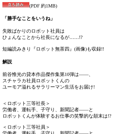
(PDF 約1MB)
「勝手なことをいうね」
失敗ばかりのロボット社員は
ひょんなことから社長になるが……!?
短編読みきり『ロボット無茶四』(画像)も収録!!
解説
前谷惟光の貸本作品傑作集第10弾は――、
スチャラカ社員ロボットくんの
ユーモア溢れるサラリーマン生活をお届け!
＜ロボット三等社長＞
労働者、運転手、子守り、新聞記者――と
ロボットくんが体験するお仕事の笑撃的な顛末は!?
＜ロボット三等社員＞
労働者、運転手、子守り、新聞記者――と