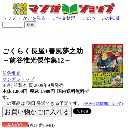
トップ
・
かごを見る
・
ご注文状況
・
このページのPC版
ごくらく長屋+春風夢之助
～前谷惟光傑作集12～
前谷惟光
マンガショップ
B6判 並製本 頁 2008年9月発売
本体 1,800円 税込 1,980円
国内送料無料で
す。
この商品は 明日 発送できる予定です。
(発送可能時期について)
(PDF 約1MB)