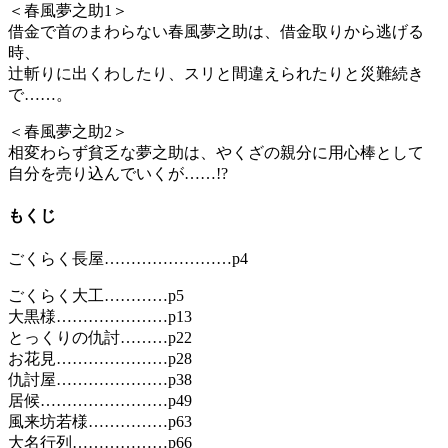
＜春風夢之助1＞
借金で首のまわらない春風夢之助は、借金取りから逃げる
時、
辻斬りに出くわしたり、スリと間違えられたりと災難続き
で……。
＜春風夢之助2＞
相変わらず貧乏な夢之助は、やくざの親分に用心棒として
自分を売り込んでいくが……!?
もくじ
ごくらく長屋……………………p4
ごくらく大工…………p5
大黒様…………………p13
とっくりの仇討………p22
お花見…………………p28
仇討屋…………………p38
居候……………………p49
風来坊若様……………p63
大名行列………………p66