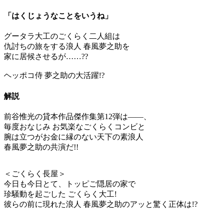
「はくじょうなことをいうね」
グータラ大工のごくらく二人組は
仇討ちの旅をする浪人 春風夢之助を
家に居候させるが……??
ヘッポコ侍 夢之助の大活躍!?
解説
前谷惟光の貸本作品傑作集第12弾は――、
毎度おなじみ お気楽なごくらくコンビと
腕は立つがお金に縁のない天下の素浪人
春風夢之助の共演だ!!
＜ごくらく長屋＞
今日も今日とて、トッピご隠居の家で
珍騒動を起ごした ごくらく大工!
彼らの前に現れた浪人 春風夢之助のアッと驚く正体は!?