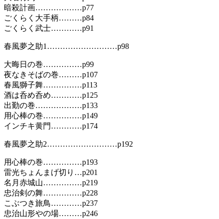
暗殺計画………………p77
ごくらく大手柄………p84
ごくらく武士…………p91
春風夢之助1………………………p98
大晦日の巻……………p99
夜なきそばの巻………p107
春風獅子舞……………p113
酒は呑め呑め…………p125
出勤の巻………………p133
用心棒の巻……………p149
インチキ黄門…………p174
春風夢之助2………………………p192
用心棒の巻……………p193
雷光ちょんまげ切り…p201
名月赤城山……………p219
忠治剣の舞……………p228
こぶつき旅鳥…………p237
忠治山形やの場………p246