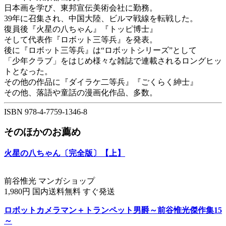
日本画を学び、東邦宣伝美術会社に勤務。
39年に召集され、中国大陸、ビルマ戦線を転戦した。
復員後『火星の八ちゃん』『トッピ博士』
そして代表作『ロボット三等兵』を発表。
後に『ロボット三等兵』は“ロボットシリーズ”として
「少年クラブ」をはじめ様々な雑誌で連載されるロングヒッ
トとなった。
その他の作品に『ダイラケ二等兵』『ごくらく紳士』
その他、落語や童話の漫画化作品、多数。
ISBN 978-4-7759-1346-8
そのほかのお薦め
火星の八ちゃん〔完全版〕【上】
前谷惟光 マンガショップ
1,980円 国内送料無料 すぐ発送
ロボットカメラマン＋トランペット男爵～前谷惟光傑作集15
～