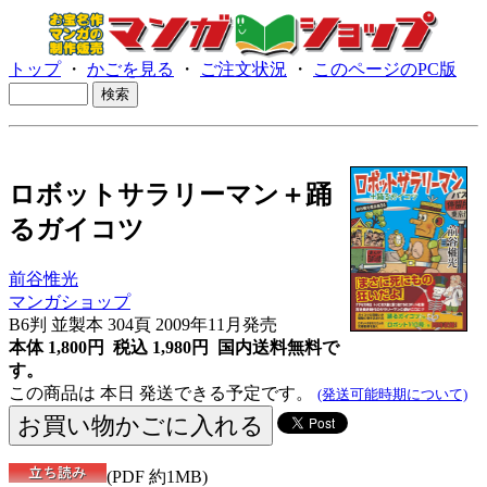
トップ
・
かごを見る
・
ご注文状況
・
このページのPC版
ロボットサラリーマン＋踊
るガイコツ
前谷惟光
マンガショップ
B6判 並製本 304頁 2009年11月発売
本体 1,800円 税込 1,980円
国内送料無料で
す。
この商品は 本日 発送できる予定です。
(発送可能時期について)
(PDF 約1MB)