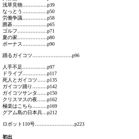
浅草見物……………p39
なっとう……………p50
労働争議……………p58
囲碁…………………p65
ゴルフ………………p71
夏の家………………p80
ボーナス……………p90
踊るガイコツ……………………p96
人手不足……………p97
ドライブ……………p117
死人とガイコツ……p135
ガイコツ踊り………p142
ガイコツサンタ……p150
クリスマスの夜……p162
極楽はこちら………p169
グアム島の日本兵…p212
ロボット110号……………………p223
初出