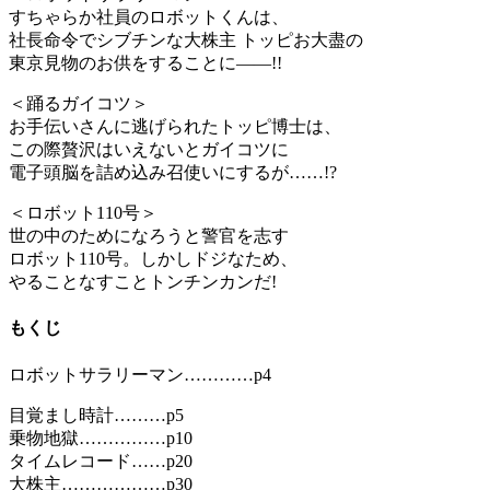
すちゃらか社員のロボットくんは、
社長命令でシブチンな大株主 トッピお大盡の
東京見物のお供をすることに――!!
＜踊るガイコツ＞
お手伝いさんに逃げられたトッピ博士は、
この際贅沢はいえないとガイコツに
電子頭脳を詰め込み召使いにするが……!?
＜ロボット110号＞
世の中のためになろうと警官を志す
ロボット110号。しかしドジなため、
やることなすことトンチンカンだ!
もくじ
ロボットサラリーマン…………p4
目覚まし時計………p5
乗物地獄……………p10
タイムレコード……p20
大株主………………p30