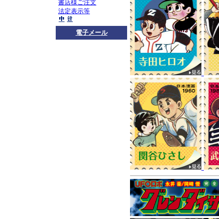
お知らせ
ロボダッチ
書店様ご注文
法定表示等
コチラ
をご覧くださ
プレスリリース
4月
電子メール
版－』
が取り上げられまし
思い出などが語られ
お知らせ
マンガショ
広尾満先生、小嶋悟
先生方の連絡先をご
プまでご一報くださ
マンガショップメー
ピックアップ
『ロボ
『青の6号』全2巻
!!
30年前の『青の6号
『青の6号 AO6』全3
好評発売中
2015年1