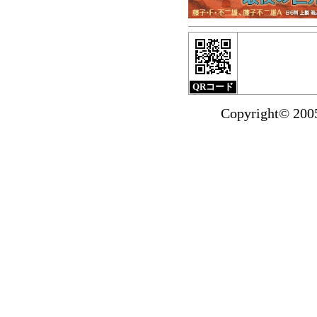
小クリ2月刊
『サブマ
北海道新聞（1月17
ました。
掲載紙面は
QRコード
『小沢さとるの世界
Copyright© 20
ダストBOX』の
試し読みを掲載いた
2014年1月より送
お買い物で国内
1,500円未満の場合
マンガショップ201
『マッハSOS』全4巻
漫画を買って『特製
ンガショップで1万
プオールスター『特