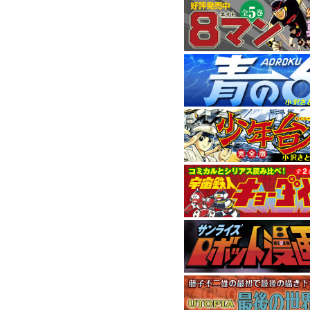
11月刊はハードボイ
9月刊は1972年に連
1958年発表の元祖
『
5月刊は小畑しゅん
4月刊は“背番号0シリ
間に位置するエピソ
本作で9年間にわたる
『小沢さとるの世界
ました。
消費税率変更の
2014年4月からの
消費税率を5％から8
現在価格表記が統一
おり ご迷惑おかけい
ご了承くださいませ