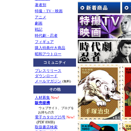
著者別
として、
特撮・TV・映画
8/1(土）の限定イ
アニメ
先生によるマンガ鼎
劇画
※展示会とは別会場、
戦記
お申込み)との事で
時代劇・忍者
展示会の広告画像は
フィギュア
購入特典付き商品
お知らせ
TV番組『ぷ
昭和アウトロー
に、南波健二先生が
コミュニティ
たかを先生や劇画に
プレスリリース
て気づいたこと。想
ダウンロード
メールマガジン
(無料)
マンガショップ刊行
その他
組内容とリンクする
ド』
もぜひご一読く
人材募集
New!
販売提携
戦後70年―。戦記漫
ウェブサイト、ブログを
お持ちの方
電子カタログ25号
New!
2015年7月新刊
『黄
(PDF 8MB)
取扱書店検索