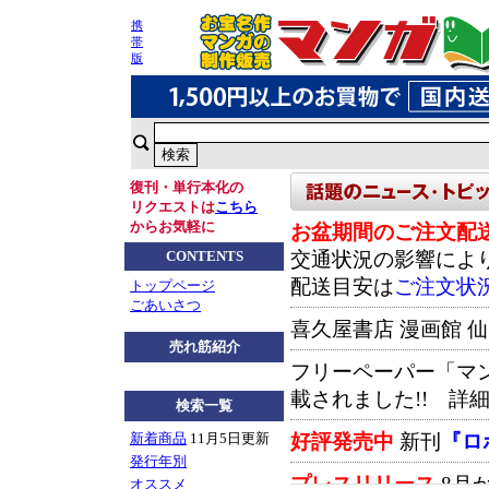
携
帯
版
復刊・単行本化の
リクエストは
こちら
からお気軽に
お盆期間のご注文配
交通状況の影響によ
CONTENTS
配送目安は
ご注文状
トップページ
ごあいさつ
喜久屋書店 漫画館 
売れ筋紹介
フリーペーパー「マ
載されました!! 詳
検索一覧
好評発売中
新刊
『ロ
新着商品
11月5日更新
発行年別
プレスリリース
8月
オススメ