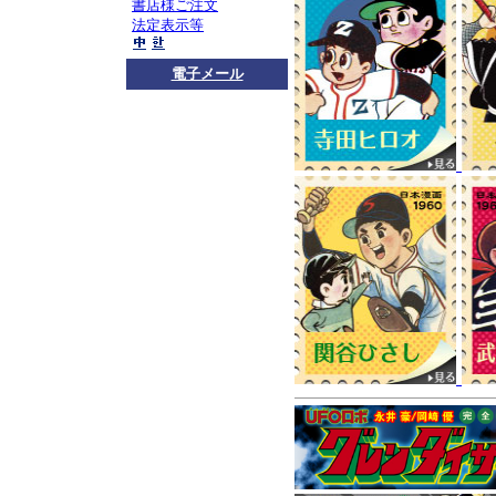
お知らせ
ロボダッチ
書店様ご注文
法定表示等
コチラ
をご覧くださ
プレスリリース
4月
電子メール
版－』
が取り上げられまし
思い出などが語られ
お知らせ
マンガショ
広尾満先生、小嶋悟
先生方の連絡先をご
プまでご一報くださ
マンガショップメー
ピックアップ
『ロボ
『青の6号』全2巻
!!
30年前の『青の6号
『青の6号 AO6』全3
好評発売中
2015年1