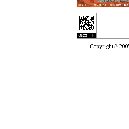
小クリ2月刊
『サブマ
北海道新聞（1月17
ました。
掲載紙面は
QRコード
『小沢さとるの世界
Copyright© 20
ダストBOX』の
試し読みを掲載いた
2014年1月より送
お買い物で国内
1,500円未満の場合
マンガショップ201
『マッハSOS』全4巻
漫画を買って『特製
ンガショップで1万
プオールスター『特