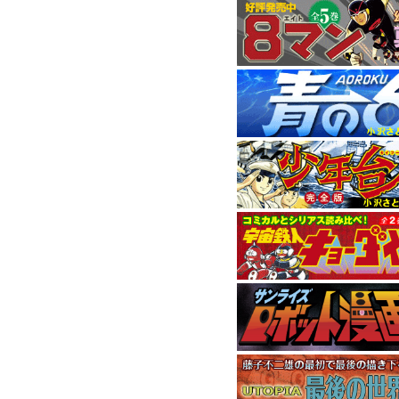
11月刊はハードボイ
9月刊は1972年に連
1958年発表の元祖
『
5月刊は小畑しゅん
4月刊は“背番号0シリ
間に位置するエピソ
本作で9年間にわたる
『小沢さとるの世界
ました。
消費税率変更の
2014年4月からの
消費税率を5％から8
現在価格表記が統一
おり ご迷惑おかけい
ご了承くださいませ