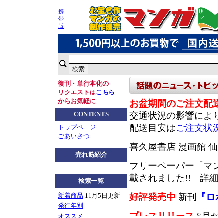
携
帯
版
復刊・単行本化の
リクエストは
こちら
からお気軽に
お盆期間のご注文配
交通状況の影響によ
CONTENTS
配送目安は
ご注文状
トップページ
ごあいさつ
喜久屋書店 漫画館 
売れ筋紹介
フリーペーパー「マ
載されました!! 詳
検索一覧
好評発売中
新刊
『ロ
新着商品
11月5日更新
発行年別
プレスリリース
8月
オススメ