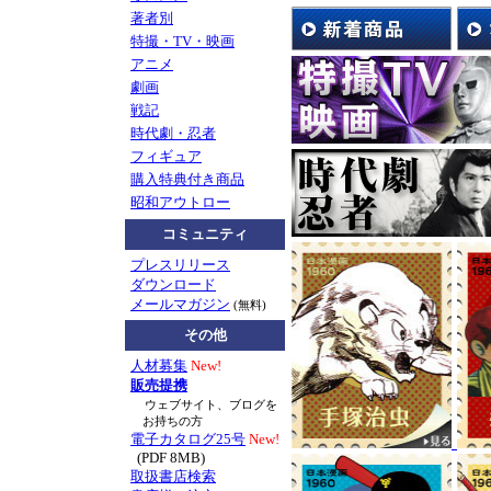
著者別
として、
特撮・TV・映画
8/1(土）の限定イ
アニメ
先生によるマンガ鼎
劇画
※展示会とは別会場、
戦記
お申込み)との事で
時代劇・忍者
展示会の広告画像は
フィギュア
購入特典付き商品
お知らせ
TV番組『ぷ
昭和アウトロー
に、南波健二先生が
コミュニティ
たかを先生や劇画に
プレスリリース
て気づいたこと。想
ダウンロード
メールマガジン
(無料)
マンガショップ刊行
その他
組内容とリンクする
ド』
もぜひご一読く
人材募集
New!
販売提携
戦後70年―。戦記漫
ウェブサイト、ブログを
お持ちの方
電子カタログ25号
New!
2015年7月新刊
『黄
(PDF 8MB)
取扱書店検索