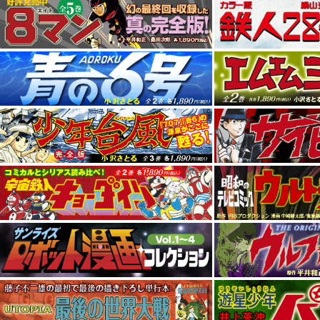
試し読みを掲載いたしました。
1,500円（税別）以上のお
2014年1月より送料の規定がかわります。
1,500円未満の場合、1件につき送料250円となります。
マンガショップ2014年第一弾は 高度1万メートルの航空アクション！
『マッ
漫画を買って『特製湯飲み』をもらおうキャンペーン開催中！ 今、マンガシ
上げいただくと、先着でマンガショップオールスター『特製湯飲み』がもらえ
お見逃し無く！
詳細・イメージ画像はこちら
好評発売中!!昭和のアウトロー作品
『荒野の少年イサム 3』
『荒野の少年イサ
『荒野の少年イサム 5』完
好評発売中!! 一峰大二先生もイラストを寄稿
『ウルトラ THE BACK ～ウ
立ち読みページを追加しました。
『黒バイ将軍』
『ガッツジュン』
マンガショップ11月刊
『黒バイ将軍』
全1巻 好評発売中
【サブマリン707情報】
毎日新聞（9月28日発行）の漫画家いしかわじゅん先生のコーナーにて『サブ
載されました。
掲載紙面はこちら
『小沢さとるの世界』
創作の軌跡 その4
を掲載いたしました。