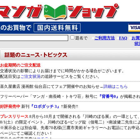
題名で
■
ご利用方法
■
FAQ
■
お買
状
お盆期間のご注文配送
交通状況の影響によりお届けまでに時間がかかる場合がございます。
配送目安は
ご注文状況
の追跡サービスをご覧ください。
喜久屋書店 漫画館 仙台店にてフェア開催中のお知らせ→
詳細はこちら
フリーペーパー「マンガ・南長崎・トキワ荘」秋号に
『背番号0』
が掲載され
好評発売中
新刊
『ロボダッチ 3』
!!新発売!!
プレスリリース
8月から10月まで開催される『川崎のぼる展』の一環として
8/1(土）の限定イベント、川崎のぼる×ビッグ錠（佃竜二）×南波健二先生
※展示会とは別会場、先着70名様(三鷹市美術ギャラリーへお電話にてお申込
ページにてご確認ください！
展示会の広告画像は
コチラ
！