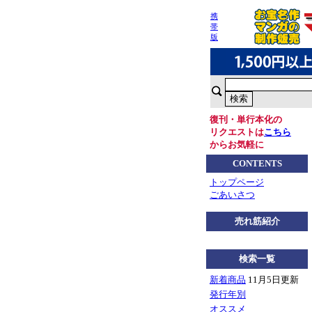
携
帯
版
復刊・単行本化の
リクエストは
こちら
からお気軽に
CONTENTS
トップページ
ごあいさつ
売れ筋紹介
検索一覧
新着商品
11月5日更新
発行年別
オススメ