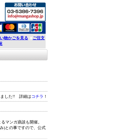
い物かごを見る
■
ご注文
況
ました!! 詳細は
コチラ
！
、
によるマンガ鼎談も開催。
み)との事ですので、公式