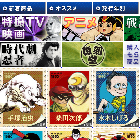
お知らせ
TV番組『ぷらちなライフ～人生楽笑～』（TOKYO MX）に、南
た。（現在、放送終了） さいとう・たかを先生や劇画に対するお話、数々の
重ねて気づいたこと。想った事が赤裸々に語られました。
マンガショップ刊行の
『豹マン』
や
『キック魂』
なども紹介され、番組内容
タビューを特別掲載した
『処刑人ゴッド』
もぜひご一読ください。
戦後70年―。戦記漫画シリーズ
にて、関連タイトルを掲載しました。
2015年7月新刊
『黄色い零戦』
!!好評発売中!!
お知らせ
ロボダッチ
ラインスタンプ発売開始!!
コチラ
をご覧ください！
プレスリリース
4月7日付け「デーリー東北」にて
『月光仮面－みね武版－』
が取り上げられました。原作者 川内康範先生と顔合わせをした時の
思い出などが語られている記事は
コチラ
から！
お知らせ
マンガショップでは現在、漫画脚本家である
広尾満先生、小嶋悟先生、南田洋先生を探しています。
先生方の連絡先をご存知の方がいらっしゃいましたら、マンガショップまで
マンガショップメールアドレス：
info@mangashop.co.jp
ピックアップ
『ロボダッチ』の生みの親、小沢さとる先生の代名詞
『青の6
30年前の『青の6号」をもとにリ・イマジネーション（再構築）された
『青の
会にぜひ