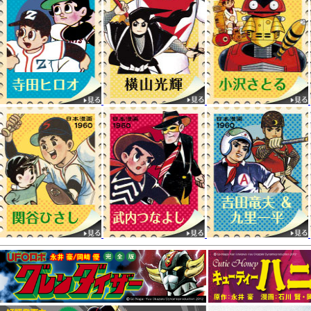
好評発売中
2015年1月刊
『ロボダッチ』全2巻
好評発売中
11月刊はハードボイルド巨編
『処刑人ゴッド』
!!好評発売中!!
9月刊は1972年に連載された
『月光仮面－みね武版－』
!!好評発売中!!
1958年発表の元祖
『月光仮面』
も好評発売中!
5月刊は小畑しゅんじ先生の青春プロレス巨編
『悪仮面』
!!好評発売中
4月刊は“背番号0シリーズ”の
「野球少年」版
と
「学年誌版」版
の
間に位置するエピソード、
『背番号0物語』
!!
本作で9年間にわたる連載の全エピソードが揃います。好評発売中!!
『小沢さとるの世界』
にて、「小沢さとるサイン会」の様子を掲載しました
消費税率変更のお知らせ
2014年4月からの消費税率改定に伴い、4月1日の出荷分より
消費税率を5％から8％に改定させて頂きます。
現在価格表記が統一されておりません、5％と8％での表記が混在しており 
ご了承くださいませ。
小クリ2月刊
『サブマリン707 レジェンドBOX 雷撃編』
発売開始!!
北海道新聞（1月17日発行）にて『小沢さとる先生』の記事が掲載されまし
『小沢さとるの世界』
創作の軌跡 その1
にて、全巻購入特典『ユメのダストB