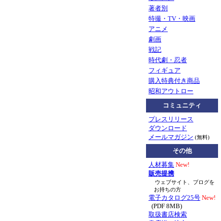
著者別
特撮・TV・映画
アニメ
劇画
戦記
時代劇・忍者
フィギュア
購入特典付き商品
昭和アウトロー
コミュニティ
プレスリリース
ダウンロード
メールマガジン
(無料)
その他
人材募集
New!
販売提携
ウェブサイト、ブログを
お持ちの方
電子カタログ25号
New!
(PDF 8MB)
取扱書店検索