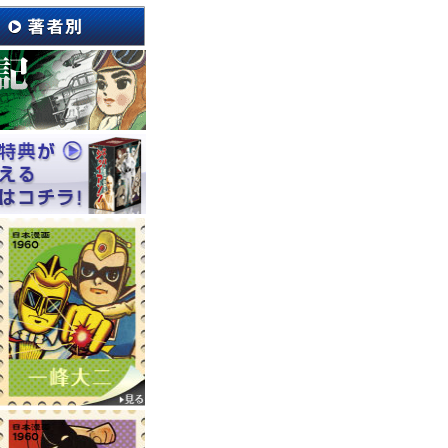
波健二先生が出演されまし
執筆活動を通して、年を
とリンクするようなイン
ご一報ください。
号』全2巻
!!好評発売中!!
6号 AO6』全3巻
もこの機