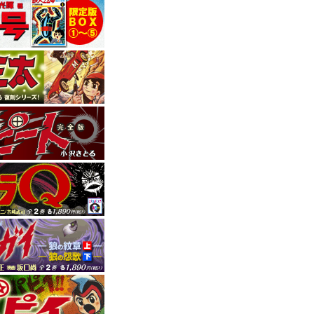
買い物で国内送料無料
ハSOS』全4巻
ョップで1万円以上お買い
ます！ この機会をぜひ
ム 4』
ルトラマンの背中～』
マリン707』の記事が掲