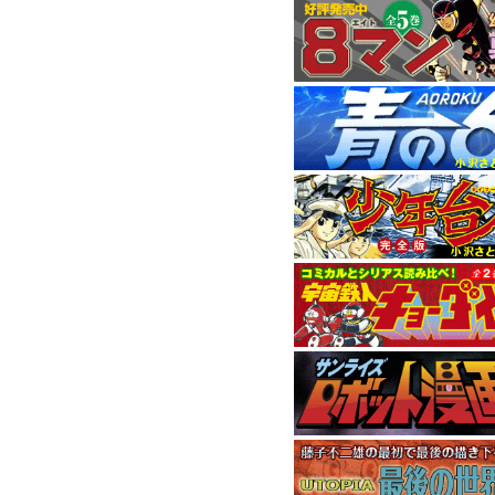
11月刊はハードボイ
9月刊は1972年に連
1958年発表の元祖
『
5月刊は小畑しゅん
4月刊は“背番号0シリ
間に位置するエピソ
本作で9年間にわたる
『小沢さとるの世界
ました。
消費税率変更の
2014年4月からの
消費税率を5％から8
現在価格表記が統一
おり ご迷惑おかけい
ご了承くださいませ