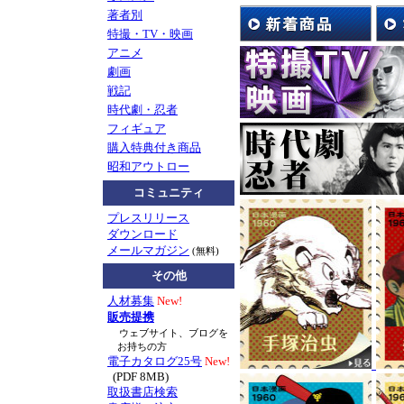
著者別
として、
特撮・TV・映画
8/1(土）の限定イ
アニメ
先生によるマンガ鼎
劇画
※展示会とは別会場、
戦記
お申込み)との事で
時代劇・忍者
展示会の広告画像は
フィギュア
購入特典付き商品
お知らせ
TV番組『ぷ
昭和アウトロー
に、南波健二先生が
コミュニティ
たかを先生や劇画に
プレスリリース
て気づいたこと。想
ダウンロード
メールマガジン
(無料)
マンガショップ刊行
その他
組内容とリンクする
ド』
もぜひご一読く
人材募集
New!
販売提携
戦後70年―。戦記漫
ウェブサイト、ブログを
お持ちの方
電子カタログ25号
New!
2015年7月新刊
『黄
(PDF 8MB)
取扱書店検索