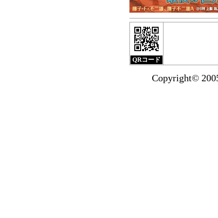
小クリ2月刊
『サブマ
北海道新聞（1月17
ました。
掲載紙面は
QRコード
『小沢さとるの世界
Copyright© 20
ダストBOX』の
試し読みを掲載いた
2014年1月より送
お買い物で国内
1,500円未満の場合
マンガショップ201
『マッハSOS』全4巻
漫画を買って『特製
ンガショップで1万
プオールスター『特