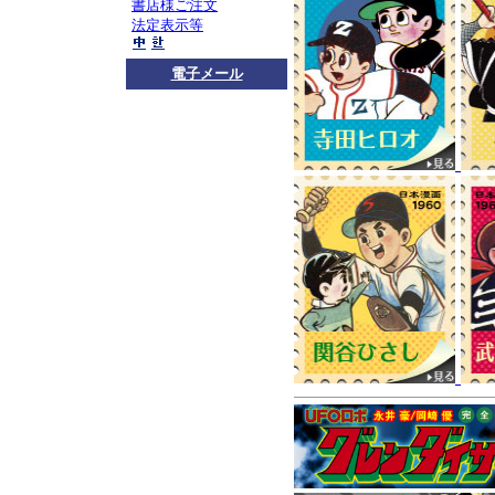
お知らせ
ロボダッチ
書店様ご注文
法定表示等
コチラ
をご覧くださ
プレスリリース
4月
電子メール
版－』
が取り上げられまし
思い出などが語られ
お知らせ
マンガショ
広尾満先生、小嶋悟
先生方の連絡先をご
プまでご一報くださ
マンガショップメー
ピックアップ
『ロボ
『青の6号』全2巻
!!
30年前の『青の6号
『青の6号 AO6』全3
好評発売中
2015年1