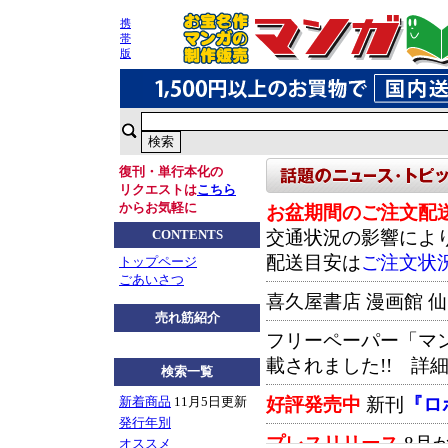
携
帯
版
復刊・単行本化の
リクエストは
こちら
からお気軽に
お盆期間のご注文配
交通状況の影響によ
CONTENTS
配送目安は
ご注文状
トップページ
ごあいさつ
喜久屋書店 漫画館 
売れ筋紹介
フリーペーパー「マ
載されました!! 詳
検索一覧
好評発売中
新刊
『ロ
新着商品
11月5日更新
発行年別
プレスリリース
8月
オススメ