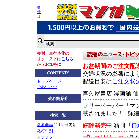
携
帯
版
復刊・単行本化の
リクエストは
こちら
からお気軽に
お盆期間のご注文配
交通状況の影響によ
CONTENTS
配送目安は
ご注文状
トップページ
ごあいさつ
喜久屋書店 漫画館 
売れ筋紹介
フリーペーパー「マ
載されました!! 詳
検索一覧
好評発売中
新刊
『ロ
新着商品
11月5日更新
発行年別
プレスリリース
8月
オススメ