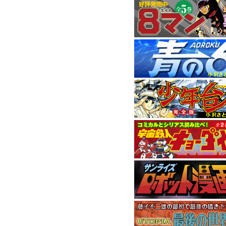
11月刊はハードボイ
9月刊は1972年に連
1958年発表の元祖
『
5月刊は小畑しゅん
4月刊は“背番号0シリ
間に位置するエピソ
本作で9年間にわたる
『小沢さとるの世界
ました。
消費税率変更の
2014年4月からの
消費税率を5％から8
現在価格表記が統一
おり ご迷惑おかけい
ご了承くださいませ