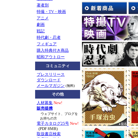
著者別
として、
特撮・TV・映画
8/1(土）の限定イ
アニメ
先生によるマンガ鼎
劇画
※展示会とは別会場、
戦記
お申込み)との事で
時代劇・忍者
展示会の広告画像は
フィギュア
購入特典付き商品
お知らせ
TV番組『ぷ
昭和アウトロー
に、南波健二先生が
コミュニティ
たかを先生や劇画に
プレスリリース
て気づいたこと。想
ダウンロード
メールマガジン
(無料)
マンガショップ刊行
その他
組内容とリンクする
ド』
もぜひご一読く
人材募集
New!
販売提携
戦後70年―。戦記漫
ウェブサイト、ブログを
お持ちの方
電子カタログ25号
New!
2015年7月新刊
『黄
(PDF 8MB)
取扱書店検索