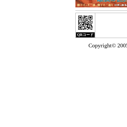
小クリ2月刊
『サブマ
北海道新聞（1月17
ました。
掲載紙面は
QRコード
『小沢さとるの世界
Copyright© 20
ダストBOX』の
試し読みを掲載いた
2014年1月より送
お買い物で国内
1,500円未満の場合
マンガショップ201
『マッハSOS』全4巻
漫画を買って『特製
ンガショップで1万
プオールスター『特