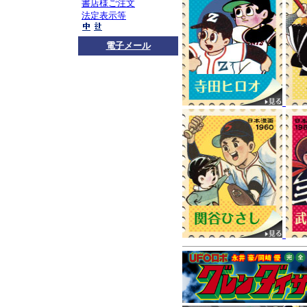
お知らせ
ロボダッチ
書店様ご注文
法定表示等
コチラ
をご覧くださ
プレスリリース
4月
電子メール
版－』
が取り上げられまし
思い出などが語られ
お知らせ
マンガショ
広尾満先生、小嶋悟
先生方の連絡先をご
プまでご一報くださ
マンガショップメー
ピックアップ
『ロボ
『青の6号』全2巻
!!
30年前の『青の6号
『青の6号 AO6』全3
好評発売中
2015年1