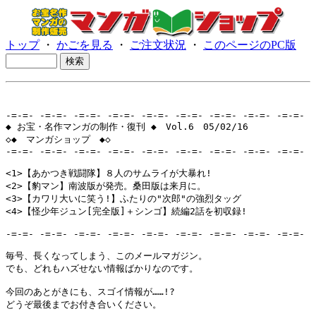
トップ
・
かごを見る
・
ご注文状況
・
このページのPC版
-=-=- -=-=- -=-=- -=-=- -=-=- -=-=- -=-=- -=-=- -=-=-

◆ お宝・名作マンガの制作・復刊 ◆　Vol.6　05/02/16

◇◆　マンガショップ　◆◇

-=-=- -=-=- -=-=- -=-=- -=-=- -=-=- -=-=- -=-=- -=-=-

<1>【あかつき戦闘隊】８人のサムライが大暴れ!

<2>【豹マン】南波版が発売。桑田版は来月に。

<3>【カワリ大いに笑う!】ふたりの"次郎"の強烈タッグ

<4>【怪少年ジュン[完全版]＋シンゴ】続編2話を初収録!

-=-=- -=-=- -=-=- -=-=- -=-=- -=-=- -=-=- -=-=- -=-=-

毎号、長くなってしまう、このメールマガジン。

でも、どれもハズせない情報ばかりなのです。

今回のあとがきにも、スゴイ情報が……!?

どうぞ最後までお付き合いください。
