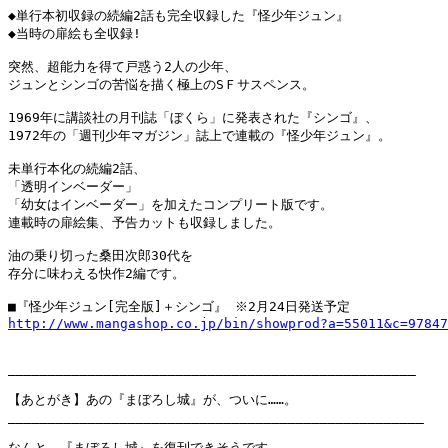
◆単行本初収録の続編2話も完全収録した『怪少年ジュン』

◆当時の扉絵も全収録!

突然、超能力を得て戸惑う2人の少年、

ジュンとシンゴの苦悩を描く極上のSＦサスペンス。

1969年に講談社の月刊誌「ぼくら」に発表された『シンゴ』、

1972年の「週刊少年マガジン」誌上で連載の『怪少年ジュン』。

未単行本化の続編2話、

「透明インベーダー」

「幼女はインベーダー」を加えたコンプリート版です。

連載時の扉絵集、予告カットも収録しました。

油の乗り切った桑田次郎30代を

存分に味わえる快作2編です。

http://www.mangashop.co.jp/bin/showprod?a=55011&c=97847
___________________________________________________

【あとがき】あの『まぼろし城』が、ついに……。

____________________________________________________

なんと、『まぼろし城』を復刊できそうです。
