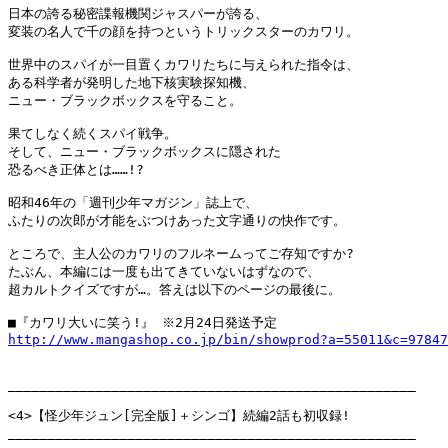
日本の誇る秘密諜報機関ジャスパーが誇る、

変装の名人で千の顔を持つというトリックスターのカワリ。

世界中のスパイが一目置くカワリたちに与えられた指令は、

ある科学者が発明した地下核実験探知機、

ニュー・ブラックボックスを守ること。

果てしなく続くスパイ戦争。

そして、ニュー・ブラックボックスに隠された

恐るべき正体とは……!?

昭和46年の「週刊少年マガジン」誌上で、

ふたりの次郎が才能をぶつけあった文字通りの快作です。

ところで、主人公のカワリのフルネームってご存知ですか?

たぶん、本編には一度も出てきていないはずなので、

超カルトクイズですが…。答えは以下のページの最後に。

http://www.mangashop.co.jp/bin/showprod?a=55011&c=97847
___________________________________________________

<4>【怪少年ジュン[完全版]＋シンゴ】続編2話も初収録!

___________________________________________________
