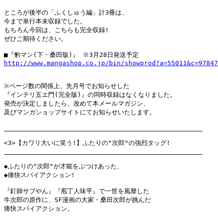
ところが後半の「ふくしゅう編」計3冊は、

今まで単行本未収録でした。

もちろん今回は、こちらも完全収録!

ぜひご期待ください。

http://www.mangashop.co.jp/bin/showprod?a=55011&c=97847
※ページ数の関係上、先月号でお知らせした

『インテリ五エ門(完全版)』の同時収録はなくなりました。

発売が決定しましたら、改めて本メールマガジン、

及びマンガショップサイトにてお知らせいたします。

___________________________________________________

<3>【カワリ大いに笑う!】ふたりの"次郎"の強烈タッグ!

___________________________________________________

◆ふたりの"次郎"が才能をぶつけあった、

◆痛快スパイアクション!

『釘師サブやん』『庖丁人味平』で一世を風靡した

牛次郎の原作に、SF漫画の大家・桑田次郎が挑んだ

痛快スパイアクション。
