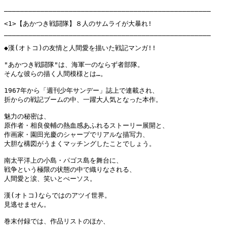
___________________________________________________

<1>【あかつき戦闘隊】８人のサムライが大暴れ!

___________________________________________________

◆漢(オトコ)の友情と人間愛を描いた戦記マンガ!!

"あかつき戦闘隊"は、海軍一のならず者部隊。

そんな彼らの描く人間模様とは…。

1967年から「週刊少年サンデー」誌上で連載され、

折からの戦記ブームの中、一躍大人気となった本作。

魅力の秘密は、

原作者・相良俊輔の熱血感あふれるストーリー展開と、

作画家・園田光慶のシャープでリアルな描写力、

大胆な構図がうまくマッチングしたことでしょう。

南太平洋上の小島・パゴス島を舞台に、

戦争という極限の状態の中で織りなされる、

人間愛と涙、笑いとぺーソス。

漢(オトコ)ならではのアツイ世界。

見逃せません。

巻末付録では、作品リストのほか、
