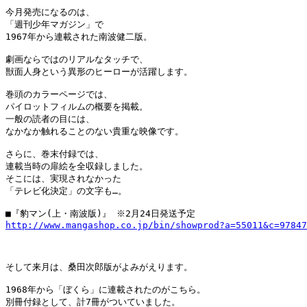
今月発売になるのは、

「週刊少年マガジン」で

1967年から連載された南波健二版。

劇画ならではのリアルなタッチで、

獣面人身という異形のヒーローが活躍します。

巻頭のカラーページでは、

パイロットフィルムの概要を掲載。

一般の読者の目には、

なかなか触れることのない貴重な映像です。

さらに、巻末付録では、

連載当時の扉絵を全収録しました。

そこには、実現されなかった

「テレビ化決定」の文字も…。

http://www.mangashop.co.jp/bin/showprod?a=55011&c=97847
そして来月は、桑田次郎版がよみがえります。

1968年から「ぼくら」に連載されたのがこちら。

別冊付録として、計7冊がついていました。
