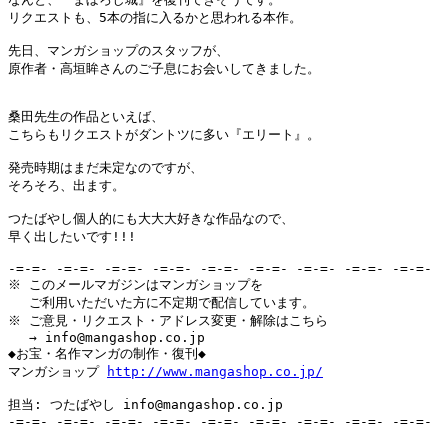
リクエストも、5本の指に入るかと思われる本作。

先日、マンガショップのスタッフが、

原作者・高垣眸さんのご子息にお会いしてきました。

桑田先生の作品といえば、

こちらもリクエストがダントツに多い『エリート』。

発売時期はまだ未定なのですが、

そろそろ、出ます。

つたばやし個人的にも大大大好きな作品なので、

早く出したいです!!!

-=-=- -=-=- -=-=- -=-=- -=-=- -=-=- -=-=- -=-=- -=-=-

※ このメールマガジンはマンガショップを

　 ご利用いただいた方に不定期で配信しています。

※ ご意見・リクエスト・アドレス変更・解除はこちら

　 → info@mangashop.co.jp

◆お宝・名作マンガの制作・復刊◆

マンガショップ 
http://www.mangashop.co.jp/
担当: つたばやし info@mangashop.co.jp

-=-=- -=-=- -=-=- -=-=- -=-=- -=-=- -=-=- -=-=- -=-=-
