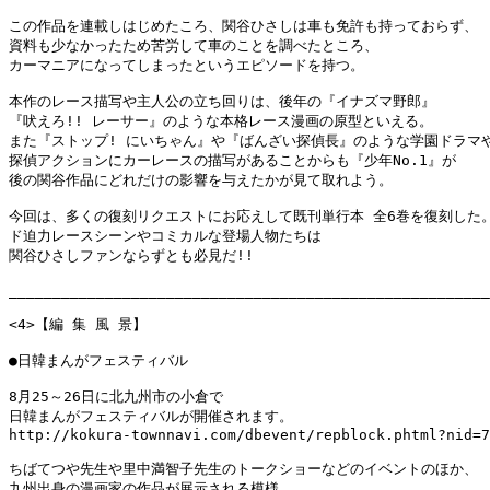
この作品を連載しはじめたころ、関谷ひさしは車も免許も持っておらず、

資料も少なかったため苦労して車のことを調べたところ、

カーマニアになってしまったというエピソードを持つ。

本作のレース描写や主人公の立ち回りは、後年の『イナズマ野郎』

『吠えろ!! レーサー』のような本格レース漫画の原型といえる。

また『ストップ! にいちゃん』や『ばんざい探偵長』のような学園ドラマや
探偵アクションにカーレースの描写があることからも『少年No.1』が

後の関谷作品にどれだけの影響を与えたかが見て取れよう。

今回は、多くの復刻リクエストにお応えして既刊単行本 全6巻を復刻した。
ド迫力レースシーンやコミカルな登場人物たちは

関谷ひさしファンならずとも必見だ!!

_______________________________________________________
<4>【編 集 風 景】

●日韓まんがフェスティバル

8月25～26日に北九州市の小倉で

日韓まんがフェスティバルが開催されます。

http://kokura-townnavi.com/dbevent/repblock.phtml?nid=7
ちばてつや先生や里中満智子先生のトークショーなどのイベントのほか、

九州出身の漫画家の作品が展示される模様。
