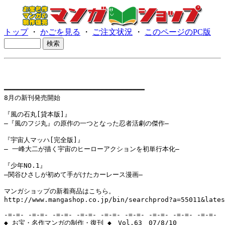
トップ
・
かごを見る
・
ご注文状況
・
このページのPC版
━━━━━━━━━━━━━━━━━━━━━━━━━━━━━━━━━━━

8月の新刊発売開始

『風の石丸[貸本版]』

―『風のフジ丸』の原作の一つとなった忍者活劇の傑作―

『宇宙人マッハ[完全版]』

― 一峰大二が描く宇宙のヒーローアクションを初単行本化―

『少年NO.1』

―関谷ひさしが初めて手がけたカーレース漫画―

マンガショップの新着商品はこちら。

http://www.mangashop.co.jp/bin/searchprod?a=55011&lates
-=-=- -=-=- -=-=- -=-=- -=-=- -=-=- -=-=- -=-=- -=-=-

◆ お宝・名作マンガの制作・復刊 ◆　Vol.63　07/8/10
