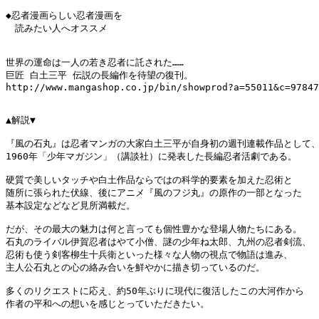
◆忍者漫画らしい忍者漫画を

　読みたい人へオススメ

世界の運命は一人の若き忍者に託された……

巨匠 白土三平 伝説の長編作を待望の復刊。

http://www.mangashop.co.jp/bin/showprod?a=55011&c=97847
▲解説▼

『風の石丸』は忍者マンガの大家白土三平が自身初の週刊連載作品として、
1960年「少年マガジン」（講談社）に発表した長編忍者活劇である。

硬質で美しいタッチや白土作品ならではの科学的要素を加えた忍術と

随所に張られた伏線、後にアニメ『風のフジ丸』の原作の一部となった

基本設定などなど見所満載だ。

だが、その最大の魅力は何と言っても個性豊かな登場人物たちにある。

石丸のライバル伊賀忍者はやて小僧、謎の少年ね太郎、九州の忍者剣流、

忍術も使う剣客柳生十兵衛といった様々な人物の視点で物語は進み、

主人公石丸との心の絡み合いを鮮やかに描き切っているのだ。

多くのリクエストに応え、約50年ぶりに現代に復活したこの大河作から

作者の平和への想いを感じとっていただきたい。
