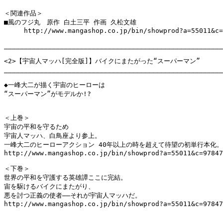
＜関連作品＞

■風のフジ丸　原作 白土三平 作画 久松文雄

     http://www.mangashop.co.jp/bin/showprod?a=55011&c=
_______________________________________________________
<2>【宇宙人マッハ[完全版]】バイクにまたがった“スーパーマン”

_______________________________________________________
◆一峰大二が描く宇宙のヒーローは

“スーパーマン”がモデルか!?

＜上巻＞

宇宙の平和を守るため

宇宙人マッハ、白鳥座より参上。

一峰大二のヒーローアクション 40年以上の時を超えて待望の初単行本化。

http://www.mangashop.co.jp/bin/showprod?a=55011&c=97847
＜下巻＞

世界の平和を守護する英雄譚ここに完結。

宙を駆けるバイクにまたがり、

悪を討つ正義の使者――それが宇宙人マッハだ。 

http://www.mangashop.co.jp/bin/showprod?a=55011&c=97847