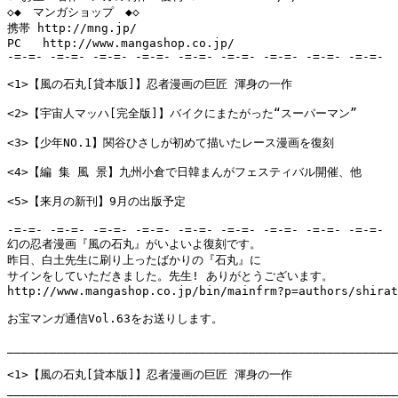
◇◆　マンガショップ　◆◇

携帯 http://mng.jp/ 

PC   http://www.mangashop.co.jp/

-=-=- -=-=- -=-=- -=-=- -=-=- -=-=- -=-=- -=-=- -=-=-

<1>【風の石丸[貸本版]】忍者漫画の巨匠 渾身の一作

<2>【宇宙人マッハ[完全版]】バイクにまたがった“スーパーマン”

<3>【少年NO.1】関谷ひさしが初めて描いたレース漫画を復刻

<4>【編 集 風 景】九州小倉で日韓まんがフェスティバル開催、他

<5>【来月の新刊】9月の出版予定

-=-=- -=-=- -=-=- -=-=- -=-=- -=-=- -=-=- -=-=- -=-=-

幻の忍者漫画『風の石丸』がいよいよ復刻です。

昨日、白土先生に刷り上ったばかりの『石丸』に

サインをしていただきました。先生! ありがとうございます。

http://www.mangashop.co.jp/bin/mainfrm?p=authors/shirat
お宝マンガ通信Vol.63をお送りします。

_______________________________________________________
<1>【風の石丸[貸本版]】忍者漫画の巨匠 渾身の一作

_______________________________________________________