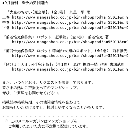
◆9月新刊　※予約受付開始

　『大空のちかい[完全版]』(全3巻)　九里一平 著

上巻 http://www.mangashop.co.jp/bin/showprod?a=55011&c=9
中巻 http://www.mangashop.co.jp/bin/showprod?a=55011&c=9
下巻 http://www.mangashop.co.jp/bin/showprod?a=55011&c=9
『前谷惟光傑作集1 ロボット二挺拳銃』(全1巻)　前谷惟光 著

　　 http://www.mangashop.co.jp/bin/showprod?a=55011&c=9
『前谷惟光傑作集2 ロボット捕物帖+め組のロボット』(全1巻)　前谷惟光 
　　 http://www.mangashop.co.jp/bin/showprod?a=55011&c=9
『吹けよ！カミカゼ[完全版]』(全1巻)　原作 梶原一騎 作画 古城武司

　　 http://www.mangashop.co.jp/bin/showprod?a=55011&c=9
また、いつもどおり、リクエストを募集しております。

皆さまの熱いご声援あってのマンガショップ。

ぜひ、ご要望をお聞かせください。

掲載誌や掲載時期、その他関連情報を合わせて

お知らせいただけますと、検討しやすくなることがあります。

-=-=- -=-=- -=-=- -=-=- -=-=- -=-=- -=-=- -=-=- -=-=-

 ※ このメールマガジンはマンガショップを

　 ご利用いただいた方に不定期で配信しています。
