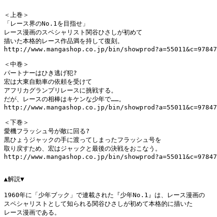
＜上巻＞

「レース界のNo.1を目指せ」

レース漫画のスペシャリスト関谷ひさしが初めて

描いた本格的レース作品満を持して復刻。

http://www.mangashop.co.jp/bin/showprod?a=55011&c=97847
＜中巻＞

パートナーはひき逃げ犯?

宏は大東自動車の依頼を受けて

アフリカグランプリレースに挑戦する。

だが、レースの相棒はキケンな少年で……。

http://www.mangashop.co.jp/bin/showprod?a=55011&c=97847
＜下巻＞

愛機フラッシュ号が敵に回る?

黒ひょうジャックの手に渡ってしまったフラッシュ号を

取り戻すため、宏はジャックと最後の決戦をおこなう。

http://www.mangashop.co.jp/bin/showprod?a=55011&c=97847
▲解説▼

1960年に「少年ブック」で連載された『少年No.1』は、レース漫画の

スペシャリストとして知られる関谷ひさしが初めて本格的に描いた

レース漫画である。
