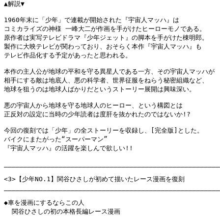
▲解説▼

1960年末に「少年」で連載が開始された『宇宙人マッハ』は

コミカライズの神様 一峰大二が作画を手がけたヒーローモノである。

原作者は実写テレビドラマ『少年ジェット』の脚本を手がけた棟明郎。

製作に大映テレビが関わっており、おそらく本作『宇宙人マッハ』も

テレビ作品化する予定があったと思われる。

本作の主人公が地球の平和を守る異星人である一方、その宇宙人マッハが

相手にする敵は地底人、悪の科学者、世界征服をねらう秘密組織など、

地球を狙うのは地球人ばかりだというストーリー展開は興味深い。

悪の宇宙人から地球を守る地球人のヒーロー、という構図とは

正反対の設定に当時の少年読者は度肝を抜かれたのではないか!? 

今回の復刻では「少年」の全ストーリーを収録し、[完全版]とした。

バイクにまたがった“スーパーマン”

『宇宙人マッハ』の活躍を楽しんで欲しい!! 

_______________________________________________________
<3>【少年NO.1】関谷ひさしが初めて描いたレース漫画を復刻

_______________________________________________________
◆車を漫画にするならこの人 

  関谷ひさしの初の本格長編レース漫画
