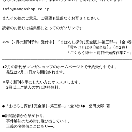
info@mangashop.co.jp

またその他のご意見、ご要望も遠慮なくお寄せください。

読者のお便りは編集部にとってのガソリンです!

_______________________________________________________
<2>【2月の新刊予約 受付中】『まぼろし探偵[完全版]―第三部―』(全3巻)
                           『雲をけとばせ[完全版]』(全2巻)

                           『ごくらく紳士～前谷惟光傑作集7～』
_______________________________________________________
◆2月の新刊がマンガショップのホームページ上で予約受付中です。

　発送は2月13日から開始されます。

※早く新刊を手にしたい方にオススメします。

　2冊以上ご購入の方は送料無料。

-------------------------------------

●『まぼろし探偵[完全版]―第三部―』(全3巻)●　桑田次郎 著

■新聞記者から早変わり。

　事件解決のため街に飛び出していく、

　正義の名探偵ここにあり――。
