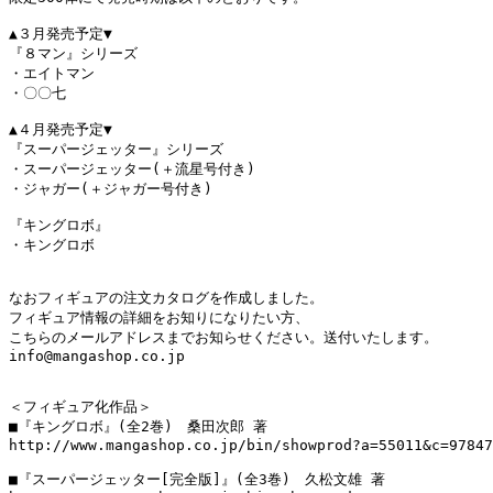
▲３月発売予定▼

『８マン』シリーズ

・エイトマン

・〇〇七

▲４月発売予定▼

『スーパージェッター』シリーズ

・スーパージェッター(＋流星号付き)

・ジャガー(＋ジャガー号付き)

『キングロボ』

・キングロボ

なおフィギュアの注文カタログを作成しました。

フィギュア情報の詳細をお知りになりたい方、

こちらのメールアドレスまでお知らせください。送付いたします。

info@mangashop.co.jp

＜フィギュア化作品＞

■『キングロボ』(全2巻)　桑田次郎 著

http://www.mangashop.co.jp/bin/showprod?a=55011&c=97847
■『スーパージェッター[完全版]』(全3巻)　久松文雄 著
