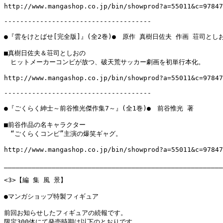
http://www.mangashop.co.jp/bin/showprod?a=55011&c=97847
-------------------------------------

●『雲をけとばせ[完全版]』(全2巻)●　原作 真樹日佐夫 作画 荘司としお
■真樹日佐夫＆荘司としおの

　ヒットメーカーコンビが放つ、破天荒サッカー劇画を初単行本化。

http://www.mangashop.co.jp/bin/showprod?a=55011&c=97847
-------------------------------------

●『ごくらく紳士～前谷惟光傑作集7～』(全1巻)●　前谷惟光 著

■前谷作品の名キャラクター

　“ごくらくコンビ”主演の爆笑ギャグ。

http://www.mangashop.co.jp/bin/showprod?a=55011&c=97847
_______________________________________________________
<3>【編 集 風 景】

●マンガショップ特製フィギュア

前回お知らせしたフィギュアの続報です。

限定300体にて発売時期は以下のとおりです。
