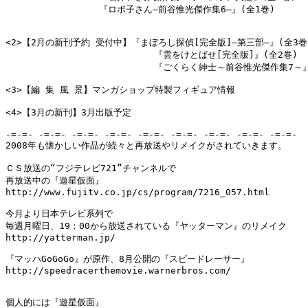
                 『ロボ子さん―前谷惟光傑作集6―』(全1巻)

<2>【2月の新刊予約 受付中】『まぼろし探偵[完全版]―第三部―』(全3巻)
                           『雲をけとばせ[完全版]』(全2巻)

                           『ごくらく紳士～前谷惟光傑作集7～』
<3>【編 集 風 景】マンガショップ特製フィギュア情報

<4>【3月の新刊】3月出版予定

-=-=- -=-=- -=-=- -=-=- -=-=- -=-=- -=-=- -=-=- -=-=-

2008年も懐かしい作品が続々と再放送やリメイクがされていきます。

ＣＳ放送の“フジテレビ721”チャンネルで

再放送中の『遊星仮面』

http://www.fujitv.co.jp/cs/program/7216_057.html

今月より日本テレビ系列で

毎週月曜日、19：00から放送されている『ヤッターマン』のリメイク

http://yatterman.jp/

『マッハGoGoGo』が原作、8月公開の『スピードレーサー』

http://speedracerthemovie.warnerbros.com/

個人的には『遊星仮面』
