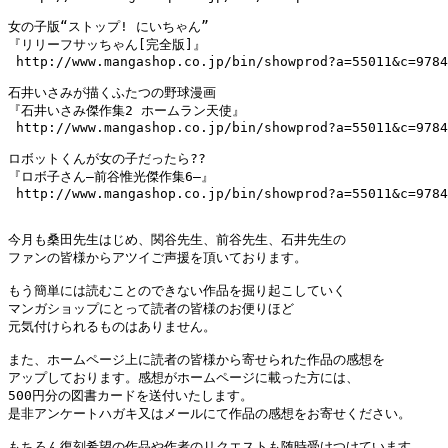
女の子版“ストップ! にいちゃん”

『リリーフサッちゃん[完全版]』

 http://www.mangashop.co.jp/bin/showprod?a=55011&c=9784
石井いさみが描くふたつの野球漫画

『石井いさみ傑作集2 ホームラン天使』

 http://www.mangashop.co.jp/bin/showprod?a=55011&c=9784
ロボットくんが女の子だったら??

『ロボ子さん―前谷惟光傑作集6―』

 http://www.mangashop.co.jp/bin/showprod?a=55011&c=9784
今月も桑田先生はじめ、関谷先生、前谷先生、石井先生の

ファンの皆様からアツイご声援を頂いております。

もう簡単には読むことのできない作品を掘り起こしていく

マンガショップにとって読者の皆様のお便りほど

元気付けられるものはありません。

また、ホームページ上に読者の皆様から寄せられた作品の感想を

アップしております。感想がホームページに載った方には、

500円分の図書カードを送付いたします。

是非アンケートハガキ又はメールにて作品の感想をお寄せください。

もちろん復刻希望の作品や作者のリクエストも随時受けつけています。
