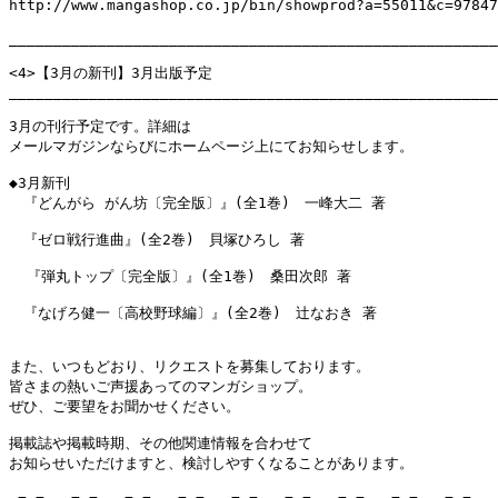
http://www.mangashop.co.jp/bin/showprod?a=55011&c=97847
_______________________________________________________
<4>【3月の新刊】3月出版予定

_______________________________________________________
3月の刊行予定です。詳細は

メールマガジンならびにホームページ上にてお知らせします。

◆3月新刊

　『どんがら がん坊〔完全版〕』(全1巻)　一峰大二 著

　『ゼロ戦行進曲』(全2巻)　貝塚ひろし 著

  『弾丸トップ〔完全版〕』(全1巻)　桑田次郎 著

　『なげろ健一〔高校野球編〕』(全2巻)　辻なおき 著

また、いつもどおり、リクエストを募集しております。

皆さまの熱いご声援あってのマンガショップ。

ぜひ、ご要望をお聞かせください。

掲載誌や掲載時期、その他関連情報を合わせて

お知らせいただけますと、検討しやすくなることがあります。
