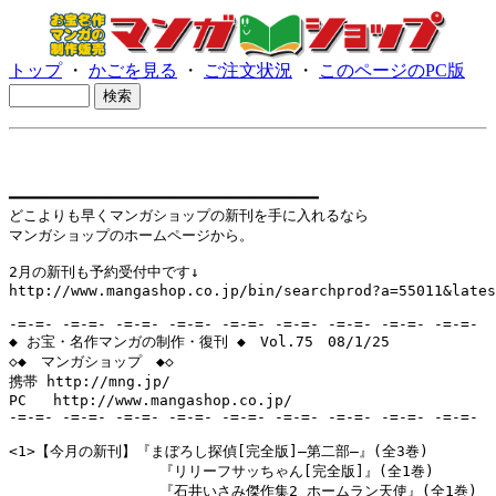
トップ
・
かごを見る
・
ご注文状況
・
このページのPC版
━━━━━━━━━━━━━━━━━━━━━━━━━━━━━━━━━━━

どこよりも早くマンガショップの新刊を手に入れるなら

マンガショップのホームページから。

2月の新刊も予約受付中です↓

http://www.mangashop.co.jp/bin/searchprod?a=55011&lates
-=-=- -=-=- -=-=- -=-=- -=-=- -=-=- -=-=- -=-=- -=-=-

◆ お宝・名作マンガの制作・復刊 ◆　Vol.75　08/1/25

◇◆　マンガショップ　◆◇

携帯 http://mng.jp/ 

PC   http://www.mangashop.co.jp/

-=-=- -=-=- -=-=- -=-=- -=-=- -=-=- -=-=- -=-=- -=-=-

<1>【今月の新刊】『まぼろし探偵[完全版]―第二部―』(全3巻)

                 『リリーフサッちゃん[完全版]』(全1巻)

                 『石井いさみ傑作集2 ホームラン天使』(全1巻)
