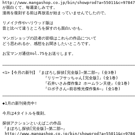
http://www.mangashop.co.jp/bin/showprod?a=55011&c=97847
が面白くて、毎週楽しみです。

漫画を復刻する前は再放送が始まっていませんでしたので。

リメイク作やハリウッド版は

昔と比べて違うところを探すのも面白いかも。

マンガショップの読者の皆様はこれらの作品について

どう思われるか、感想をお聞きしたいところです。

お宝マンガ通信Vol.75をお送りします。

_______________________________________________________
<1>【今月の新刊】『まぼろし探偵[完全版]―第二部―』(全3巻)

                 『リリーフサッちゃん[完全版]』(全1巻)

                 『石井いさみ傑作集2 ホームラン天使』(全1巻)

                 『ロボ子さん―前谷惟光傑作集6―』(全1巻)

_______________________________________________________
◆1月の新刊発売中!

今月は4タイトルを復刻。

探偵アクションといえばこの作品

『まぼろし探偵[完全版]―第二部―』

 http://www.mangashop.co.jp/bin/showprod?a=55011&c=9784