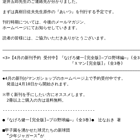
逆井五郎先生のご連絡先が分かりました。

まずは真樹日佐夫先生原作の『あいつ』を刊行する予定です。

刊行時期については、今後のメールマガジン、

ホームページにてお知らせしていきます。

読者の皆様には、ご協力いただきありがとうございます。

_______________________________________________________
<3>【4月の新刊予約 受付中】『なげろ健一[完全版]―プロ野球編―』(全3巻
                           『Ｘマン[完全版]』(全3巻)

_______________________________________________________
◆4月の新刊がマンガショップのホームページ上で予約受付中です。

　発送は4月10日から開始されます。

※早く新刊を手にしたい方にオススメします。

　2冊以上ご購入の方は送料無料。

-------------------------------------

●『なげろ健一[完全版]―プロ野球編―』(全3巻)●　辻なおき 著

■甲子園を湧かせた球児たちの新球団

　“少年ジャガース”が
