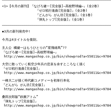
<1>【今月の新刊】『なげろ健一[完全版]―高校野球編―』(全2巻)

                 『ゼロ戦行進曲[完全版]』(全2巻)

                 『どんがら がん坊[完全版]』(全1巻)

                 『弾丸トップ[完全版]』(全1巻)

_______________________________________________________
◆3月の新刊発売中!

今月は4タイトルを復刻。

主人公 橘健一はもうひとりの“星飛雄馬”??

『なげろ健一[完全版]―高校野球編―』

 http://www.mangashop.co.jp/bin/showprod?a=55011&c=9784
大空に散っていく航空少年兵の悲哀を余すところなく描く

『ゼロ戦行進曲[完全版]』

 http://www.mangashop.co.jp/bin/showprod?a=55011&c=9784
一峰大二が描く時代劇コメディーを初単行本化

『どんがら がん坊[完全版]』

 http://www.mangashop.co.jp/bin/showprod?a=55011&c=9784
桑田次郎版“鉄腕アトム”

『弾丸トップ[完全版]』

 http://www.mangashop.co.jp/bin/showprod?a=55011&c=9784