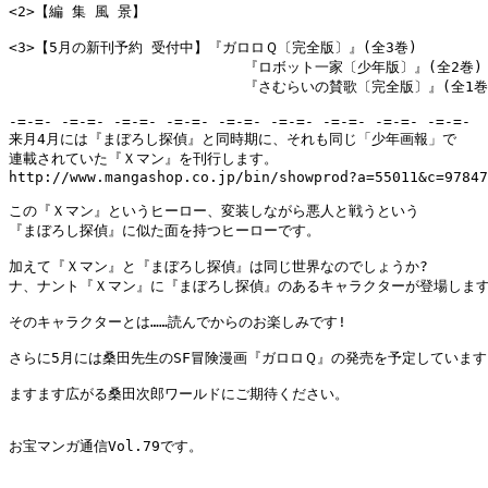
<2>【編 集 風 景】

<3>【5月の新刊予約 受付中】『ガロロＱ〔完全版〕』(全3巻)

                           『ロボット一家〔少年版〕』(全2巻)

                           『さむらいの賛歌〔完全版〕』(全1巻)
-=-=- -=-=- -=-=- -=-=- -=-=- -=-=- -=-=- -=-=- -=-=-

来月4月には『まぼろし探偵』と同時期に、それも同じ「少年画報」で

連載されていた『Ｘマン』を刊行します。

http://www.mangashop.co.jp/bin/showprod?a=55011&c=97847
この『Ｘマン』というヒーロー、変装しながら悪人と戦うという

『まぼろし探偵』に似た面を持つヒーローです。

加えて『Ｘマン』と『まぼろし探偵』は同じ世界なのでしょうか?

ナ、ナント『Ｘマン』に『まぼろし探偵』のあるキャラクターが登場します
そのキャラクターとは……読んでからのお楽しみです!

さらに5月には桑田先生のSF冒険漫画『ガロロＱ』の発売を予定しています。
ますます広がる桑田次郎ワールドにご期待ください。

お宝マンガ通信Vol.79です。

_______________________________________________________