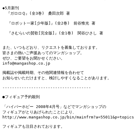
◆5月新刊

　『ガロロＱ』(全3巻)　桑田次郎 著

  『ロボット一家[少年版]』(全2巻)　前谷惟光 著

  『さむらいの賛歌[完全版]』(全1巻)　関谷ひさし 著

また、いつもどおり、リクエストを募集しております。

皆さまの熱いご声援あってのマンガショップ。

ぜひ、ご要望をお聞かせください。

info@mangashop.co.jp

掲載誌や掲載時期、その他関連情報を合わせて

お知らせいただけますと、検討しやすくなることがあります。

-------------------------------------

●フィギュア予約殺到

「ハイパーホビー 2008年4月号」などでマンガショップの

フィギュアがとりあげられたことにより、

http://www.mangashop.co.jp/bin/mainfrm?a=55011&p=topics
フィギュアも注目されております。
