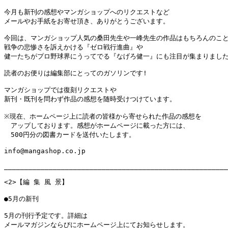
今月も新刊の感想やマンガショップへのリクエストなど

メールやお手紙をお寄せ頂き、ありがとうございます。

今回は、マンガショップ人気の桑田先生や一峰先生の作品はもちろんのこと
戦争の悲惨さを訴えかける『ゼロ戦行進曲』や

健一たちがプロ野球界にうってでる『なげろ健一』にも注目が集まりました
読者のお便りは編集部にとってのガソリンです!

マンガショップでは復刻リクエストや

新刊・既刊を問わず作品の感想を随時受けつけています。

※現在、ホームページ上に読者の皆様から寄せられた作品の感想を

　アップしております。感想がホームページに載った方には、

　500円分の図書カードを送付いたします。

info@mangashop.co.jp

_______________________________________________________
<2>【編 集 風 景】

●5月の新刊

5月の刊行予定です。詳細は

メールマガジンならびにホームページ上にてお知らせします。
