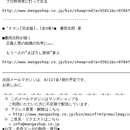
　プロ野球界に打って出る

http://www.mangashop.co.jp/bin/showprod?a=55011&c=97847
-------------------------------------

●『Ｘマン[完全版]』(全3巻)●　桑田次郎 著

■桑田次郎が描く

　正義と悪の組織の抗争に……、

　もう一人の“まぼろし探偵”参上

http://www.mangashop.co.jp/bin/showprod?a=55011&c=97847
_______________________________________________________
次回メールマガジンは、4/11(金)発行予定です。

お楽しみに。

-=-=- -=-=- -=-=- -=-=- -=-=- -=-=- -=-=- -=-=- -=-=-

 ※ このメールマガジンはマンガショップを

　 ご利用いただいた方に不定期で配信しています。

 ※ アドレス変更・解除はこちら

　 → http://www.mangashop.co.jp/bin/mainfrm?p=mailmag/in
 ※ ご意見・リクエストはこちら

　 → info@mangashop.co.jp

◆お宝・名作マンガの制作・復刊◆
