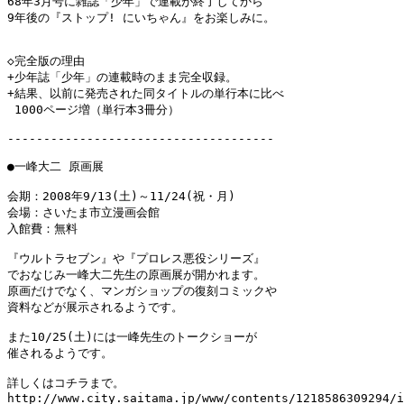
68年3月号に雑誌「少年」で連載が終了してから

9年後の『ストップ! にいちゃん』をお楽しみに。

◇完全版の理由

+少年誌「少年」の連載時のまま完全収録。

+結果、以前に発売された同タイトルの単行本に比べ

 1000ページ増（単行本3冊分）

-------------------------------------

●一峰大二 原画展

会期：2008年9/13(土)～11/24(祝・月)

会場：さいたま市立漫画会館

入館費：無料

『ウルトラセブン』や『プロレス悪役シリーズ』

でおなじみ一峰大二先生の原画展が開かれます。

原画だけでなく、マンガショップの復刻コミックや

資料などが展示されるようです。

また10/25(土)には一峰先生のトークショーが

催されるようです。

詳しくはコチラまで。

http://www.city.saitama.jp/www/contents/1218586309294/i