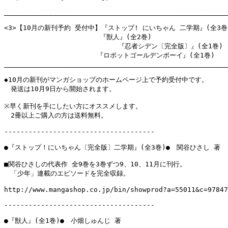
_______________________________________________________
<3>【10月の新刊予約 受付中】『ストップ! にいちゃん 二学期』(全3巻)
　　　　　　　　　　　　    『獣人』(全2巻)

                            『忍者シデン〔完全版〕』(全1巻)

　　　　　　　　　　　　　　『ロボットゴールデンボーイ』(全1巻)　

_______________________________________________________
◆10月の新刊がマンガショップのホームページ上で予約受付中です。

　発送は10月9日から開始されます。

※早く新刊を手にしたい方にオススメします。

　2冊以上ご購入の方は送料無料。

-------------------------------------

●『ストップ！にいちゃん〔完全版〕二学期』(全3巻)●　関谷ひさし 著

■関谷ひさしの代表作 全9巻を3巻ずつ9、10、11月に刊行。

　「少年」連載のエピソードを完全収録。

http://www.mangashop.co.jp/bin/showprod?a=55011&c=97847
-------------------------------------

●『獣人』(全1巻)●　小畑しゅんじ 著
