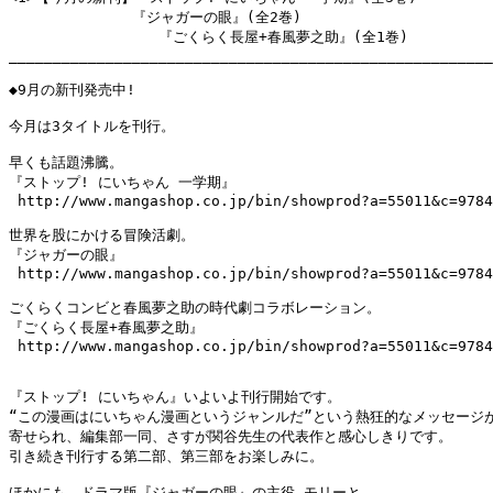
　　　　　　　　 『ジャガーの眼』(全2巻)　

                 『ごくらく長屋+春風夢之助』(全1巻)　

_______________________________________________________
◆9月の新刊発売中!

今月は3タイトルを刊行。

早くも話題沸騰。

『ストップ! にいちゃん 一学期』

 http://www.mangashop.co.jp/bin/showprod?a=55011&c=9784
世界を股にかける冒険活劇。

『ジャガーの眼』

 http://www.mangashop.co.jp/bin/showprod?a=55011&c=9784
ごくらくコンビと春風夢之助の時代劇コラボレーション。

『ごくらく長屋+春風夢之助』

 http://www.mangashop.co.jp/bin/showprod?a=55011&c=9784
『ストップ! にいちゃん』いよいよ刊行開始です。

“この漫画はにいちゃん漫画というジャンルだ”という熱狂的なメッセージが
寄せられ、編集部一同、さすが関谷先生の代表作と感心しきりです。

引き続き刊行する第二部、第三部をお楽しみに。

ほかにも、ドラマ版『ジャガーの眼』の主役 モリーと
