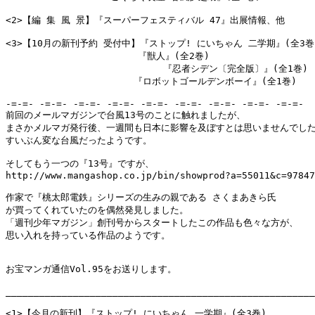
<2>【編 集 風 景】『スーパーフェスティバル 47』出展情報、他

<3>【10月の新刊予約 受付中】『ストップ! にいちゃん 二学期』(全3巻)
　　　　　　　　　　　　    『獣人』(全2巻)

                            『忍者シデン〔完全版〕』(全1巻)

　　　　　　　　　　　　　　『ロボットゴールデンボーイ』(全1巻)

-=-=- -=-=- -=-=- -=-=- -=-=- -=-=- -=-=- -=-=- -=-=-

前回のメールマガジンで台風13号のことに触れましたが、

まさかメルマガ発行後、一週間も日本に影響を及ぼすとは思いませんでした
すいぶん変な台風だったようです。

そしてもう一つの『13号』ですが、

http://www.mangashop.co.jp/bin/showprod?a=55011&c=97847
作家で『桃太郎電鉄』シリーズの生みの親である さくまあきら氏

が買ってくれていたのを偶然発見しました。

「週刊少年マガジン」創刊号からスタートしたこの作品も色々な方が、

思い入れを持っている作品のようです。

お宝マンガ通信Vol.95をお送りします。

_______________________________________________________
<1>【今月の新刊】『ストップ! にいちゃん 一学期』(全3巻)
