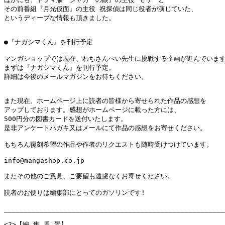
その前番組『月光仮面』の主役 祝探偵は同じ役者が演じていた、

というディープな情報も頂きました。

●『ナガシマくん』を刊行予定

マンガショップでは現在、わちさんぺい先生に挑戦する企画が進んでいます
まずは『ナガシマくん』を刊行予定。

詳細は今後のメールマガジンをお待ちください。

また現在、ホームページ上に読者の皆様から寄せられた作品の感想を

アップしております。感想がホームページに載った方には、

500円分の図書カードを送付いたします。

是非アンケートハガキ又はメールにて作品の感想をお寄せください。

もちろん復刻希望の作品や作者のリクエストも随時受けつけています。

info@mangashop.co.jp

またその他のご意見、ご要望も遠慮なくお寄せください。

読者のお便りは編集部にとってのガソリンです!

_______________________________________________________
<2>【編 集 風 景】
