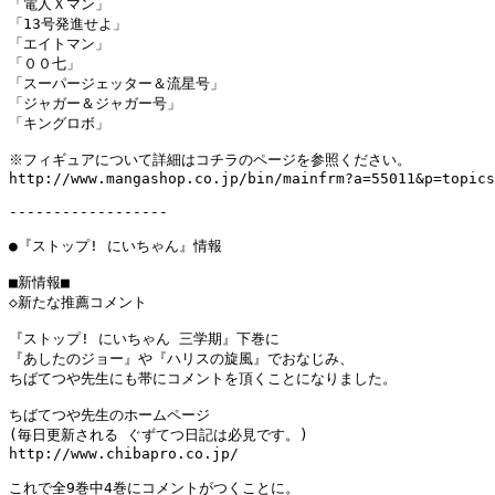
「電人Ｘマン」

「13号発進せよ」

「エイトマン」

「００七」

「スーパージェッター＆流星号」

「ジャガー＆ジャガー号」

「キングロボ」

※フィギュアについて詳細はコチラのページを参照ください。

http://www.mangashop.co.jp/bin/mainfrm?a=55011&p=topics
------------------

●『ストップ! にいちゃん』情報

■新情報■

◇新たな推薦コメント

『ストップ! にいちゃん 三学期』下巻に

『あしたのジョー』や『ハリスの旋風』でおなじみ、

ちばてつや先生にも帯にコメントを頂くことになりました。

ちばてつや先生のホームページ

(毎日更新される ぐずてつ日記は必見です。)

http://www.chibapro.co.jp/

これで全9巻中4巻にコメントがつくことに。
