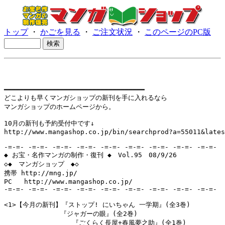
トップ
・
かごを見る
・
ご注文状況
・
このページのPC版
━━━━━━━━━━━━━━━━━━━━━━━━━━━━━━━━━━━

どこよりも早くマンガショップの新刊を手に入れるなら

マンガショップのホームページから。

10月の新刊も予約受付中です↓

http://www.mangashop.co.jp/bin/searchprod?a=55011&lates
-=-=- -=-=- -=-=- -=-=- -=-=- -=-=- -=-=- -=-=- -=-=-

◆ お宝・名作マンガの制作・復刊 ◆　Vol.95　08/9/26

◇◆　マンガショップ　◆◇

携帯 http://mng.jp/ 

PC   http://www.mangashop.co.jp/

-=-=- -=-=- -=-=- -=-=- -=-=- -=-=- -=-=- -=-=- -=-=-

<1>【今月の新刊】『ストップ! にいちゃん 一学期』(全3巻)

　　　　　　　　 『ジャガーの眼』(全2巻)　

                 『ごくらく長屋+春風夢之助』(全1巻)　
