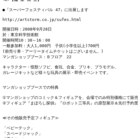
●『スーパーフェスティバル 47』に出展します

http://artstorm.co.jp/sufes.html

開催日時：2008年9月28日

於：東京科学技術館

開催時間10：30～16：00

一般参加料：大人1,000円　子供(小学生以上)700円

(前売り券・アーリータイムチケットはございません。)

マンガショップブース：Ｂフロア　22

キャラクター・怪獣ソフビ、食玩、合金、ブリキ、プラモデル、

ガレージキットなど様々な玩具の展示・即売イベントです。

マンガショップブースでの特典

①マンガショップのコミック＆フィギュアを、会場でのみ特別価格にて販売!
②フィギュア『まぼろし探偵』『ロボット三等兵』の原型展示＆先行予約受
≪その他販売予定フィギュア≫

「ベビーテック」

「スペードジャック」
