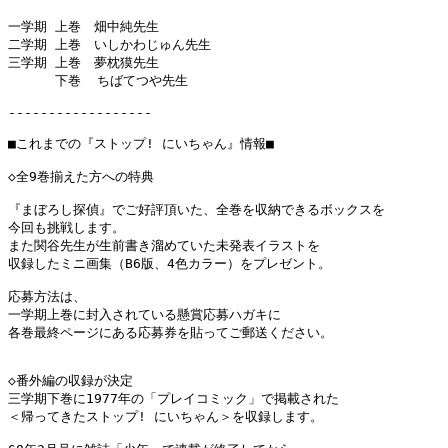
一学期 上巻　畑中純先生

二学期 上巻　いしかわじゅん先生

三学期 上巻　夢枕獏先生

　　　 下巻  ちばてつや先生

------------------

■これまでの『ストップ! にいちゃん』情報■

◇全9巻揃えた方への特典

『まぼろし探偵』でご好評頂いた、全巻を収納できるボックスを

今回も挑戦します。

また関谷先生が生前書き溜めていた未発表イラストを

収録したミニ画集（B6版、4色カラー）をプレゼント。

応募方法は、

一学期上巻に封入されている懸賞応募ハガキに

各巻最終ページにある応募券を貼ってご郵送ください。

◇番外編の収録が決定

三学期下巻に1977年の「プレイコミック」で掲載された

＜帰ってきたストップ! にいちゃん＞を収録します。
