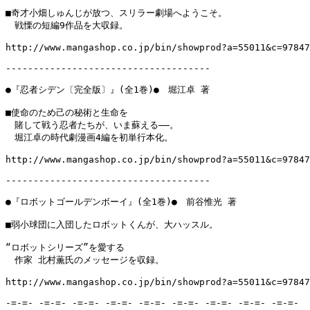
■奇才小畑しゅんじが放つ、スリラー劇場へようこそ。

　戦慄の短編9作品を大収録。

http://www.mangashop.co.jp/bin/showprod?a=55011&c=97847
-------------------------------------

●『忍者シデン〔完全版〕』(全1巻)●　堀江卓 著

■使命のため己の秘術と生命を

　賭して戦う忍者たちが、いま蘇える――。

　堀江卓の時代劇漫画4編を初単行本化。

http://www.mangashop.co.jp/bin/showprod?a=55011&c=97847
-------------------------------------

●『ロボットゴールデンボーイ』(全1巻)●　前谷惟光 著

■弱小球団に入団したロボットくんが、大ハッスル。

“ロボットシリーズ”を愛する

　作家 北村薫氏のメッセージを収録。

http://www.mangashop.co.jp/bin/showprod?a=55011&c=97847
-=-=- -=-=- -=-=- -=-=- -=-=- -=-=- -=-=- -=-=- -=-=-
