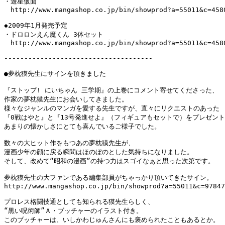
・遊星仮面

　http://www.mangashop.co.jp/bin/showprod?a=55011&c=4580
◆2009年1月発売予定

・ドロロンえん魔くん 3体セット

　http://www.mangashop.co.jp/bin/showprod?a=55011&c=4580
-------------------------------------

●夢枕獏先生にサインを頂きました

『ストップ! にいちゃん 三学期』の上巻にコメント寄せてくださった、

作家の夢枕獏先生にお会いしてきました。

様々なジャンルのマンガを愛する先生ですが、直々にリクエストのあった

『0戦はやと』と『13号発進せよ』（フィギュアもセットで）をプレゼント
あまりの懐かしさにとても喜んでいるご様子でした。

数々の大ヒット作をもつあの夢枕獏先生が、

漫画少年の顔に戻る瞬間はほのぼのとした気持ちになりました。

そして、改めて“昭和の漫画”の持つ力はスゴイなぁと思った次第です。 

夢枕獏先生の大ファンである編集部員がちゃっかり頂いてきたサイン。

http://www.mangashop.co.jp/bin/showprod?a=55011&c=97847
プロレス格闘技通としても知られる獏先生らしく、

“黒い呪術師”Ａ・ブッチャーのイラスト付き。

このブッチャーは、いしかわじゅんさんにも褒められたこともあるとか。
