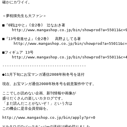
確かにカワイイ。

＜夢枕獏先生も大ファン＞

■『0戦はやと』(全2巻)　辻なおき著

　　 http://www.mangashop.co.jp/bin/showprod?a=55011&c=9
■『13号発進せよ』(全2巻) 　高野よしてる著

     http://www.mangashop.co.jp/bin/showprod?a=55011&c=
■フィギュア 13号

　 　http://www.mangashop.co.jp/bin/showprod?a=55011&c=4
-------------------------------------

●11月下旬にお宝マンガ通信2008年秋冬号を送付

現在、お宝マンガ通信2008年秋冬号を鋭意製作中です。

ここでしか読めない企画、新刊情報や画像が

盛りだくさんの楽しいカタログです。

「まだ読んだことがないぞ！」という方は

この機会に是非会員登録を。

http://www.mangashop.co.jp/bin/apply?pr=0

※カタログのバックナンバーの送付は締め切りました。
