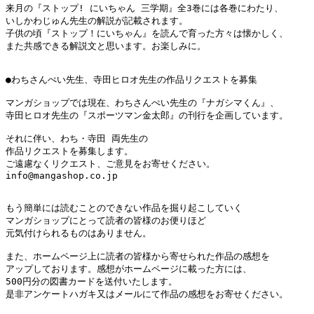
来月の『ストップ! にいちゃん 三学期』全3巻には各巻にわたり、

いしかわじゅん先生の解説が記載されます。

子供の頃『ストップ！にいちゃん』を読んで育った方々は懐かしく、

また共感できる解説文と思います。お楽しみに。

●わちさんぺい先生、寺田ヒロオ先生の作品リクエストを募集

マンガショップでは現在、わちさんぺい先生の『ナガシマくん』、

寺田ヒロオ先生の『スポーツマン金太郎』の刊行を企画しています。

それに伴い、わち・寺田 両先生の

作品リクエストを募集します。

ご遠慮なくリクエスト、ご意見をお寄せください。

info@mangashop.co.jp

もう簡単には読むことのできない作品を掘り起こしていく

マンガショップにとって読者の皆様のお便りほど

元気付けられるものはありません。

また、ホームページ上に読者の皆様から寄せられた作品の感想を

アップしております。感想がホームページに載った方には、

500円分の図書カードを送付いたします。

是非アンケートハガキ又はメールにて作品の感想をお寄せください。
