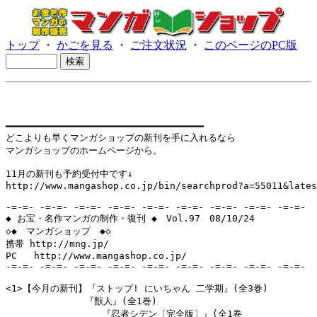
トップ
・
かごを見る
・
ご注文状況
・
このページのPC版
━━━━━━━━━━━━━━━━━━━━━━━━━━━━━━━━━━━

どこよりも早くマンガショップの新刊を手に入れるなら

マンガショップのホームページから。

11月の新刊も予約受付中です↓

http://www.mangashop.co.jp/bin/searchprod?a=55011&lates
-=-=- -=-=- -=-=- -=-=- -=-=- -=-=- -=-=- -=-=- -=-=-

◆ お宝・名作マンガの制作・復刊 ◆　Vol.97　08/10/24

◇◆　マンガショップ　◆◇

携帯 http://mng.jp/ 

PC   http://www.mangashop.co.jp/

-=-=- -=-=- -=-=- -=-=- -=-=- -=-=- -=-=- -=-=- -=-=-

<1>【今月の新刊】『ストップ! にいちゃん 二学期』(全3巻)

　　　　　　　　 『獣人』(全1巻)

                 『忍者シデン〔完全版〕』(全1巻
