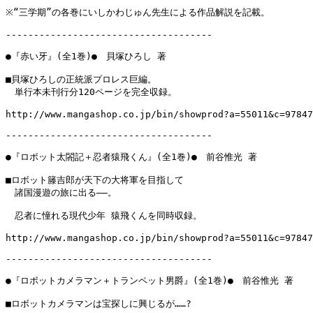
※“三学期”の各巻にいしかわじゅん先生による作品解説を記載。

-------------------------------------

●『赤い牙』(全1巻)●　貝塚ひろし 著

■貝塚ひろしの正統派プロレス巨編。

　単行本未刊行分120ページを完全収録。

http://www.mangashop.co.jp/bin/showprod?a=55011&c=97847
-------------------------------------

●『ロボット太閤記＋忍者猿飛くん』(全1巻)●　前谷惟光 著

■ロボット籐吉郎が天下の大将軍を目指して

　諸国漫遊の旅に出る――。

　忍者に憧れる現代少年 猿飛くんを同時収録。

http://www.mangashop.co.jp/bin/showprod?a=55011&c=97847
-------------------------------------

●『ロボットカメラマン＋トランペット男爵』(全1巻)●　前谷惟光 著

■ロボットカメラマンは宝探しに興じるが……?
