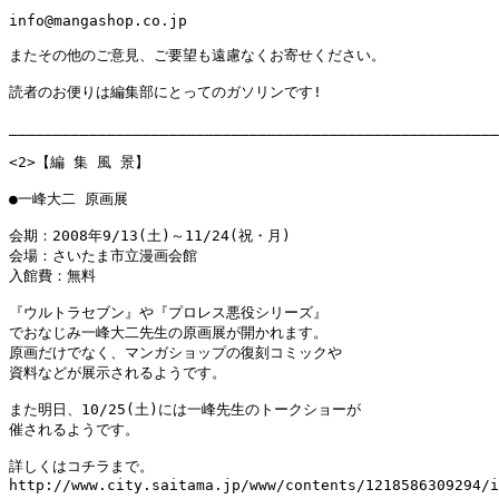
info@mangashop.co.jp

またその他のご意見、ご要望も遠慮なくお寄せください。

読者のお便りは編集部にとってのガソリンです!

_______________________________________________________
<2>【編 集 風 景】

●一峰大二 原画展

会期：2008年9/13(土)～11/24(祝・月)

会場：さいたま市立漫画会館

入館費：無料

『ウルトラセブン』や『プロレス悪役シリーズ』

でおなじみ一峰大二先生の原画展が開かれます。

原画だけでなく、マンガショップの復刻コミックや

資料などが展示されるようです。

また明日、10/25(土)には一峰先生のトークショーが

催されるようです。

詳しくはコチラまで。

http://www.city.saitama.jp/www/contents/1218586309294/i