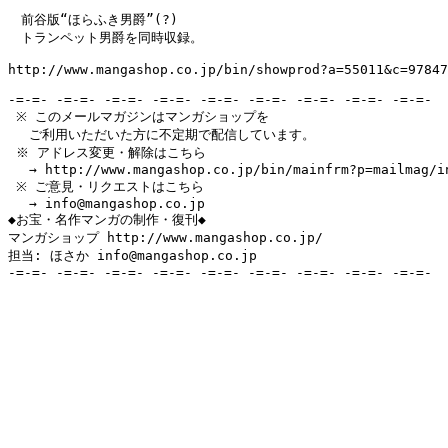
　前谷版“ほらふき男爵”(?)

　トランペット男爵を同時収録。

http://www.mangashop.co.jp/bin/showprod?a=55011&c=97847
-=-=- -=-=- -=-=- -=-=- -=-=- -=-=- -=-=- -=-=- -=-=-

 ※ このメールマガジンはマンガショップを

　 ご利用いただいた方に不定期で配信しています。

 ※ アドレス変更・解除はこちら

　 → http://www.mangashop.co.jp/bin/mainfrm?p=mailmag/in
 ※ ご意見・リクエストはこちら

　 → info@mangashop.co.jp

◆お宝・名作マンガの制作・復刊◆

マンガショップ http://www.mangashop.co.jp/

担当: ほさか info@mangashop.co.jp

-=-=- -=-=- -=-=- -=-=- -=-=- -=-=- -=-=- -=-=- -=-=-
