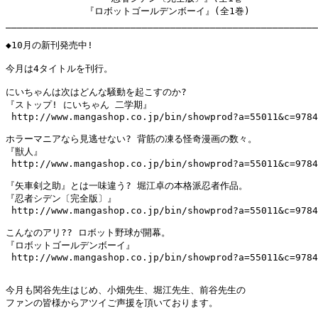
　　　　　　　　 『ロボットゴールデンボーイ』(全1巻)

_______________________________________________________
◆10月の新刊発売中!

今月は4タイトルを刊行。

にいちゃんは次はどんな騒動を起こすのか?

『ストップ! にいちゃん 二学期』

 http://www.mangashop.co.jp/bin/showprod?a=55011&c=9784
ホラーマニアなら見逃せない? 背筋の凍る怪奇漫画の数々。

『獣人』

 http://www.mangashop.co.jp/bin/showprod?a=55011&c=9784
『矢車剣之助』とは一味違う? 堀江卓の本格派忍者作品。

『忍者シデン〔完全版〕』

 http://www.mangashop.co.jp/bin/showprod?a=55011&c=9784
こんなのアリ?? ロボット野球が開幕。

『ロボットゴールデンボーイ』

 http://www.mangashop.co.jp/bin/showprod?a=55011&c=9784
今月も関谷先生はじめ、小畑先生、堀江先生、前谷先生の

ファンの皆様からアツイご声援を頂いております。
