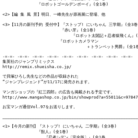
　　　　　　　　 『ロボットゴールデンボーイ』(全1巻)

<2>【編 集 風 景】明日、一峰先生が原画展に登場、他

<3>【11月の新刊予約 受付中】『ストップ! にいちゃん 三学期』(全3巻)
　　　　　　　　　　　　    『赤い牙』(全1巻)

                            『ロボット太閤記＋忍者猿飛くん』(
　　　　　　　　　　　　　　『ロボットカメラマン

　　　　　　　　　　　　　　　　　　　　　＋トランペット男爵』(全1巻
-=-=- -=-=- -=-=- -=-=- -=-=- -=-=- -=-=- -=-=- -=-=-

集英社のジャンプリミックス

http://remix.shueisha.co.jp/

で貝塚ひろし先生などの作品が収録された

“ジャンプレジェンド”が11/17に発売されます。

マンガショップの『紅三四郎』の広告も掲載される予定です。

http://www.mangashop.co.jp/bin/showprod?a=55011&c=97847
お宝マンガ通信Vol.97をお送りします。

_______________________________________________________
<1>【今月の新刊】『ストップ! にいちゃん 二学期』(全3巻)

　　　　　　　　 『獣人』(全1巻)

                 『忍者シデン〔完全版〕』(全1巻
