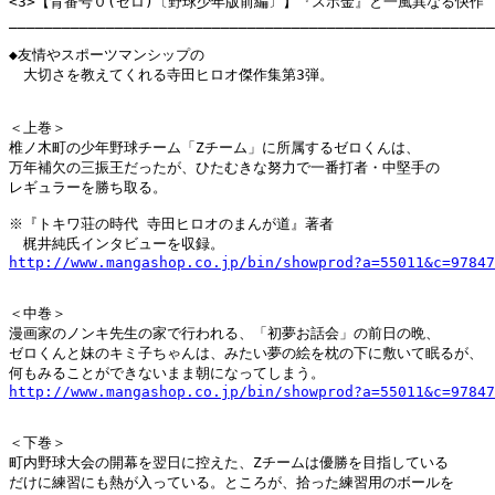
<3>【背番号０(ゼロ)〔野球少年版前編〕】『スポ金』と一風異なる快作

_______________________________________________________
◆友情やスポーツマンシップの

　大切さを教えてくれる寺田ヒロオ傑作集第3弾。

＜上巻＞

椎ノ木町の少年野球チーム「Zチーム」に所属するゼロくんは、

万年補欠の三振王だったが、ひたむきな努力で一番打者・中堅手の

レギュラーを勝ち取る。

※『トキワ荘の時代 寺田ヒロオのまんが道』著者

http://www.mangashop.co.jp/bin/showprod?a=55011&c=97847
＜中巻＞

漫画家のノンキ先生の家で行われる、「初夢お話会」の前日の晩、

ゼロくんと妹のキミ子ちゃんは、みたい夢の絵を枕の下に敷いて眠るが、

http://www.mangashop.co.jp/bin/showprod?a=55011&c=97847
＜下巻＞

町内野球大会の開幕を翌日に控えた、Zチームは優勝を目指している

だけに練習にも熱が入っている。ところが、拾った練習用のボールを
