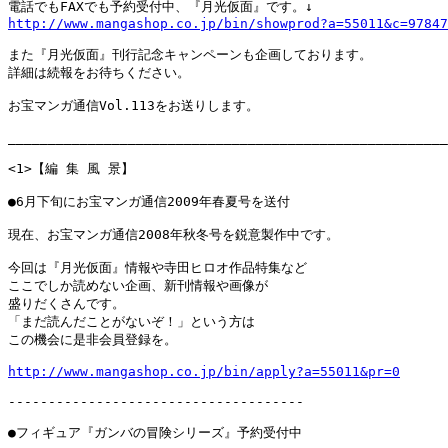
http://www.mangashop.co.jp/bin/showprod?a=55011&c=97847
また『月光仮面』刊行記念キャンペーンも企画しております。

詳細は続報をお待ちください。

お宝マンガ通信Vol.113をお送りします。

_______________________________________________________
<1>【編 集 風 景】

●6月下旬にお宝マンガ通信2009年春夏号を送付

現在、お宝マンガ通信2008年秋冬号を鋭意製作中です。

今回は『月光仮面』情報や寺田ヒロオ作品特集など

ここでしか読めない企画、新刊情報や画像が

盛りだくさんです。

「まだ読んだことがないぞ！」という方は

この機会に是非会員登録を。

http://www.mangashop.co.jp/bin/apply?a=55011&pr=0
-------------------------------------

●フィギュア『ガンバの冒険シリーズ』予約受付中
