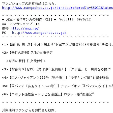
http://www.mangashop.co.jp/bin/searchprod?a=55011&lates
-=-=- -=-=- -=-=- -=-=- -=-=- -=-=- -=-=- -=-=- -=-=-

◆ お宝・名作マンガの制作・復刊 ◆　Vol.113　09/6/12

◇◆　マンガショップ　◆◇

携帯 
http://mng.jp/
PC   
http://www.mangashop.co.jp/
-=-=- -=-=- -=-=- -=-=- -=-=- -=-=- -=-=- -=-=- -=-=-

<1>【編 集 風 景】今月下旬より“お宝マンガ通信2009年春夏号”を送付、
<2>【来月の新刊】7月の出版予定

　＜今月の新刊 注文受付中＞

<3>【背番号０(ゼロ)〔野球少年版前編〕】『スポ金』と一風異なる快作

<4>【巨人(ジャイアンツ)16号〔完全版〕】“少年キング編”も完全収録

<5>【豆パンチ〔あぁタイトルの巻〕】チャンピオン 豆パンチのタイトル防
<6>【ロボット孫悟空＋トッピな漫遊記】ロボット版“西遊記”

-=-=- -=-=- -=-=- -=-=- -=-=- -=-=- -=-=- -=-=- -=-=-

川内康範ファンからもお問合せ殺到。
