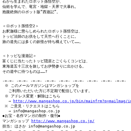
石から生まれたロボット孫悟空が、

仙術を学んで、竜宮・地獄・天界で大暴れ。

抱腹絶倒のロボット版“西遊記”。

＜ロボット孫悟空2＞

お釈迦様に懲らしめられたロボット孫悟空は、

トッピ法師のお供をして天竺へ行くことに。

旅の道先には多くの妖怪が待ち構えていて……。

＜トッピな漫遊記＞

富くじに当たったトッピ隠居とごくらくコンビは、

東海道五十三次を旅してお伊勢参りに出かける。

その道中に待つものは……?

-=-=- -=-=- -=-=- -=-=- -=-=- -=-=- -=-=- -=-=- -=-=-

 ※ このメールマガジンはマンガショップを

　 ご利用いただいた方に不定期で配信しています。

 ※ アドレス変更・解除はこちら

　 → 
http://www.mangashop.co.jp/bin/mainfrm?p=mailmag/i
 ※ ご意見・リクエストはこちら

　 → info@mangashop.co.jp

◆お宝・名作マンガの制作・復刊◆

マンガショップ 
http://www.mangashop.co.jp/
担当: ほさか info@mangashop.co.jp
