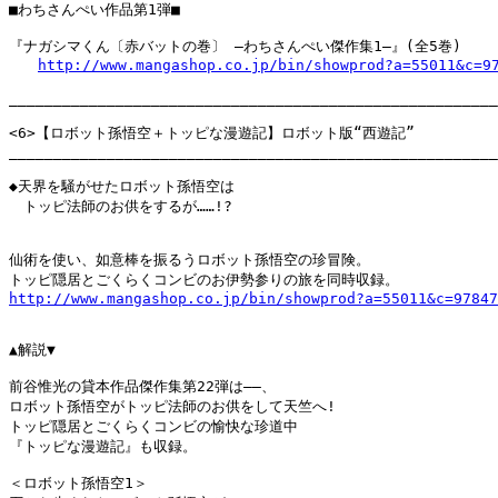
■わちさんぺい作品第1弾■

『ナガシマくん〔赤バットの巻〕 ―わちさんぺい傑作集1―』(全5巻)

http://www.mangashop.co.jp/bin/showprod?a=55011&c=9
_______________________________________________________
<6>【ロボット孫悟空＋トッピな漫遊記】ロボット版“西遊記”

_______________________________________________________
◆天界を騒がせたロボット孫悟空は

　トッピ法師のお供をするが……!?

仙術を使い、如意棒を振るうロボット孫悟空の珍冒険。

http://www.mangashop.co.jp/bin/showprod?a=55011&c=97847
▲解説▼

前谷惟光の貸本作品傑作集第22弾は――、

ロボット孫悟空がトッピ法師のお供をして天竺へ!

トッピ隠居とごくらくコンビの愉快な珍道中

『トッピな漫遊記』も収録。

＜ロボット孫悟空1＞
