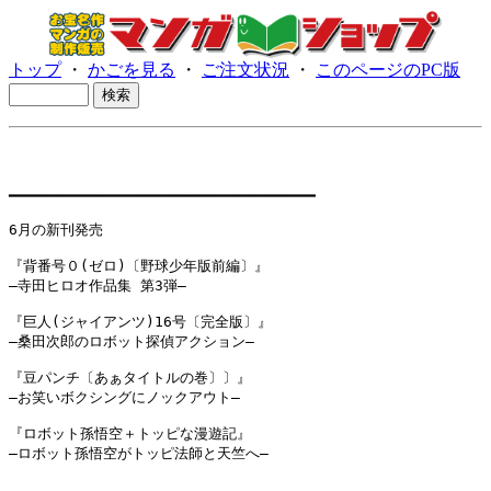
トップ
・
かごを見る
・
ご注文状況
・
このページのPC版
━━━━━━━━━━━━━━━━━━━━━━━━━━━━━━━━━━━

6月の新刊発売

『背番号０(ゼロ)〔野球少年版前編〕』

―寺田ヒロオ作品集 第3弾―

『巨人(ジャイアンツ)16号〔完全版〕』

―桑田次郎のロボット探偵アクション―

『豆パンチ〔あぁタイトルの巻〕〕』

―お笑いボクシングにノックアウト―

『ロボット孫悟空＋トッピな漫遊記』

―ロボット孫悟空がトッピ法師と天竺へ―
