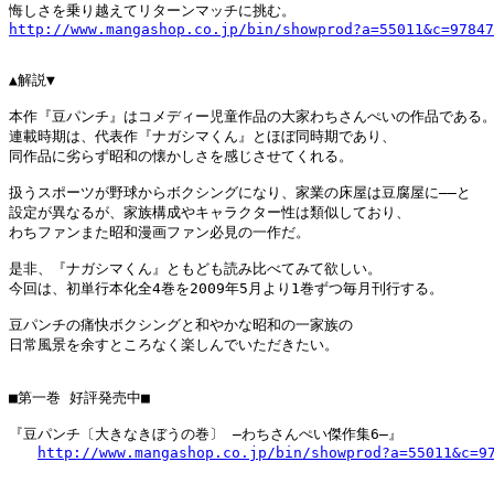
http://www.mangashop.co.jp/bin/showprod?a=55011&c=97847
▲解説▼

本作『豆パンチ』はコメディー児童作品の大家わちさんぺいの作品である。
連載時期は、代表作『ナガシマくん』とほぼ同時期であり、

同作品に劣らず昭和の懐かしさを感じさせてくれる。

扱うスポーツが野球からボクシングになり、家業の床屋は豆腐屋に――と

設定が異なるが、家族構成やキャラクター性は類似しており、

わちファンまた昭和漫画ファン必見の一作だ。

是非、『ナガシマくん』ともども読み比べてみて欲しい。

今回は、初単行本化全4巻を2009年5月より1巻ずつ毎月刊行する。

豆パンチの痛快ボクシングと和やかな昭和の一家族の

日常風景を余すところなく楽しんでいただきたい。

■第一巻 好評発売中■

『豆パンチ〔大きなきぼうの巻〕 ―わちさんぺい傑作集6―』

http://www.mangashop.co.jp/bin/showprod?a=55011&c=9