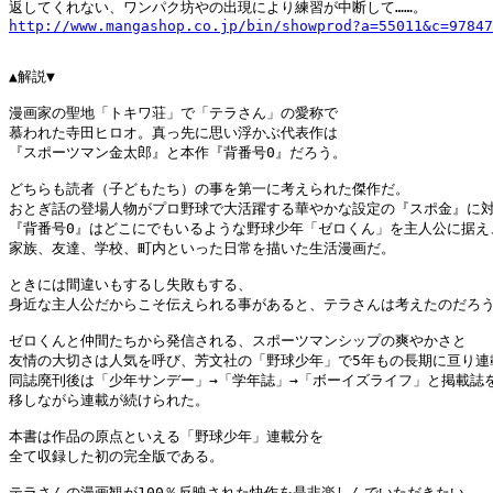
http://www.mangashop.co.jp/bin/showprod?a=55011&c=97847
▲解説▼

漫画家の聖地「トキワ荘」で「テラさん」の愛称で

慕われた寺田ヒロオ。真っ先に思い浮かぶ代表作は

『スポーツマン金太郎』と本作『背番号0』だろう。

どちらも読者（子どもたち）の事を第一に考えられた傑作だ。

おとぎ話の登場人物がプロ野球で大活躍する華やかな設定の『スポ金』に対
『背番号0』はどこにでもいるような野球少年「ゼロくん」を主人公に据え、
家族、友達、学校、町内といった日常を描いた生活漫画だ。

ときには間違いもするし失敗もする、

身近な主人公だからこそ伝えられる事があると、テラさんは考えたのだろう
ゼロくんと仲間たちから発信される、スポーツマンシップの爽やかさと

友情の大切さは人気を呼び、芳文社の「野球少年」で5年もの長期に亘り連載
同誌廃刊後は「少年サンデー」→「学年誌」→「ボーイズライフ」と掲載誌を
移しながら連載が続けられた。

本書は作品の原点といえる「野球少年」連載分を

全て収録した初の完全版である。

テラさんの漫画観が100％反映された快作を是非楽しんでいただきたい。
