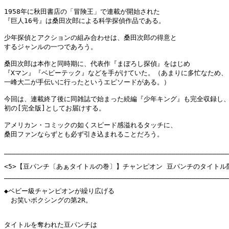
1958年に秋田書店の「冒険王」で連載が開始された

『巨人16号』は桑田次郎による科学探偵作品である。

少年探偵とアクションの組み合わせは、桑田次郎の得意と

するジャンルの一つであろう。

桑田次郎は本作と同時期に、代表作『まぼろし探偵』をはじめ

『Xマン』『ベビーテック』などを手がけていた。（あまりに多忙なため、

一峰大二が手伝いに行ったというエピソードがある。）

今回は、連載終了後に同雑誌で始まった続編『少年キング』も完全収録し、
初の[完全版]としてお届けする。

アメリカン・コミックの如くスピード感溢れるタッチに、

桑田ファンならずとも必ず引き込まれることだろう。

_______________________________________________________
<5>【豆パンチ〔あぁタイトルの巻〕】チャンピオン 豆パンチのタイトル防
_______________________________________________________
◆ベビー級チャンピオンが繰り広げる

　お笑いボクシングの第2R。

タイトルを奪われた豆パンチは
