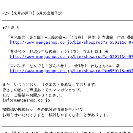
_______________________________________________________
<2>【来月の新刊】6月の出版予定

_______________________________________________________
◆7月新刊

　『月光仮面〔完全版〕―正義の章―』(全3巻)　原作 川内康範　作画 桑田
http://www.mangashop.co.jp/bin/showprod?a=55011&c=9
　『背番号０〔野球少年版後編〕』(全2巻)　寺田ヒロオ 著

http://www.mangashop.co.jp/bin/showprod?a=55011&c=9
　『豆パンチ〔なんでも１ばんの巻〕』(全1巻)　わちさんぺい 著

http://www.mangashop.co.jp/bin/showprod?a=55011&c=9
また、いつもどおり、リクエストを募集しております。

皆さまの熱いご声援あってのマンガショップ。

ぜひ、ご要望をお聞かせください。

info@mangashop.co.jp

掲載誌や掲載時期、その他関連情報を合わせて

お知らせいただけますと、検討しやすくなることがあります。

_______________________________________________________