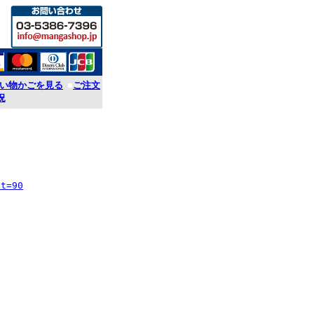
い物かごを見る
■
ご注文
況
st=90