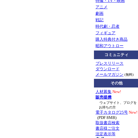
特撮・TV・映画
アニメ
劇画
戦記
時代劇・忍者
フィギュア
購入特典付き商品
昭和アウトロー
コミュニティ
プレスリリース
ダウンロード
メールマガジン
(無料)
その他
人材募集
New!
販売提携
ウェブサイト、ブログを
お持ちの方
電子カタログ25号
New!
(PDF 8MB)
取扱書店検索
書店様ご注文
法定表示等