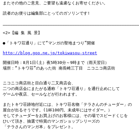
またその他のご意見、ご要望も遠慮なくお寄せください。

読者のお便りは編集部にとってのガソリンです!

_______________________________________________________
<2>【編 集 風 景】

●「トキワ荘通り」にて“マンガの聖地まつり”開催

http://blog.goo.ne.jp/tokiwasou-street
開催日時：8月1日(土）夜5時30分～9時まで（雨天翌日）

場所：“トキワ荘”のあった街 南長崎三丁目　ニコニコ商店街

ニコニコ商店街と目白通り二又商店会、

二つの商店会にまたがる通称「トキワ荘通り」を通行止めにして

ゲームや夜店、セールなどが行われます。

またトキワ荘跡地付近には、トキワ荘名物「テラさんのチューダー」の

屋台が出るそうです。(1杯100円。未成年にはサイダー。）

そしてチューダーをお買上げのお客様には、その場でスピードくじを

ひいて頂き、抽選で特賞のマンガショップシリーズの

「テラさんのマンガ本」をプレゼント。
