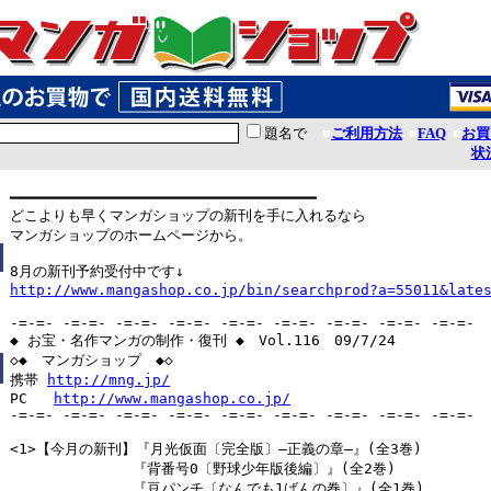
題名で
■
ご利用方法
■
FAQ
■
お買
状
━━━━━━━━━━━━━━━━━━━━━━━━━━━━━━━━━━━

どこよりも早くマンガショップの新刊を手に入れるなら

マンガショップのホームページから。

http://www.mangashop.co.jp/bin/searchprod?a=55011&late
-=-=- -=-=- -=-=- -=-=- -=-=- -=-=- -=-=- -=-=- -=-=-

◆ お宝・名作マンガの制作・復刊 ◆　Vol.116　09/7/24

◇◆　マンガショップ　◆◇

携帯 
http://mng.jp/
PC   
http://www.mangashop.co.jp/
-=-=- -=-=- -=-=- -=-=- -=-=- -=-=- -=-=- -=-=- -=-=-

<1>【今月の新刊】『月光仮面〔完全版〕―正義の章―』(全3巻)

　　　　　　　　 『背番号0〔野球少年版後編〕』(全2巻)

　　　　　　　　 『豆パンチ〔なんでも1ばんの巻〕』(全1巻)
