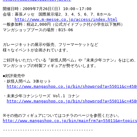
開催日時：2009年7月26日(日) 10:00～17:00

会場：幕張メッセ　国際展示場2、3、4、5、6、7、8ホール

http://www.m-messe.co.jp/access/index.html
一般参加料：税込2,000円（公式ガイドブック付/小学生以下無料）

マンガショップブースの場所：B15-06

ガレージキットの展示や販売、フリーマーケットなど

様々なイベントが企画されています。

ご好評をいただいている『妖怪人間ベム』や『未来少年コナン』をはじめ、
マンガショップの特製フィギュアが勢ぞろいします。

◆好評発売中

・妖怪人間ベム 3体セット

http://www.mangashop.co.jp/bin/showprod?a=55011&c=458
・未来少年コナンシリーズ Vol.1 コナン

http://www.mangashop.co.jp/bin/showprod?a=55011&c=458
http://www.mangashop.co.jp/bin/mainfrm?a=55011&p=topic
-------------------------------------
