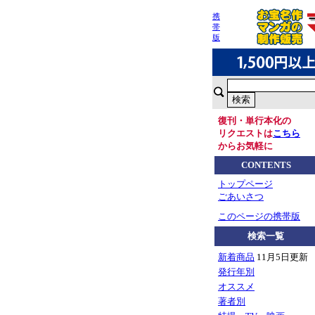
携
帯
版
復刊・単行本化の
リクエストは
こちら
からお気軽に
CONTENTS
トップページ
ごあいさつ
このページの携帯版
検索一覧
新着商品
11月5日更新
発行年別
オススメ
著者別