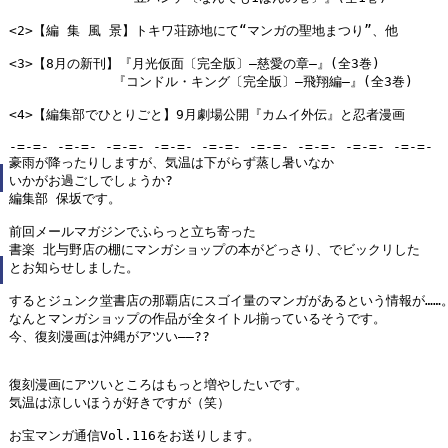
<2>【編 集 風 景】トキワ荘跡地にて“マンガの聖地まつり”、他

<3>【8月の新刊】『月光仮面〔完全版〕―慈愛の章―』(全3巻)

　　　　　　　　『コンドル・キング〔完全版〕―飛翔編―』(全3巻)

<4>【編集部でひとりごと】9月劇場公開『カムイ外伝』と忍者漫画

-=-=- -=-=- -=-=- -=-=- -=-=- -=-=- -=-=- -=-=- -=-=-

豪雨が降ったりしますが、気温は下がらず蒸し暑いなか

いかがお過ごしでしょうか?

編集部 保坂です。

前回メールマガジンでふらっと立ち寄った

書楽 北与野店の棚にマンガショップの本がどっさり、でビックリした

とお知らせしました。

するとジュンク堂書店の那覇店にスゴイ量のマンガがあるという情報が……。
なんとマンガショップの作品が全タイトル揃っているそうです。

今、復刻漫画は沖縄がアツい――??

復刻漫画にアツいところはもっと増やしたいです。

気温は涼しいほうが好きですが（笑）

お宝マンガ通信Vol.116をお送りします。
