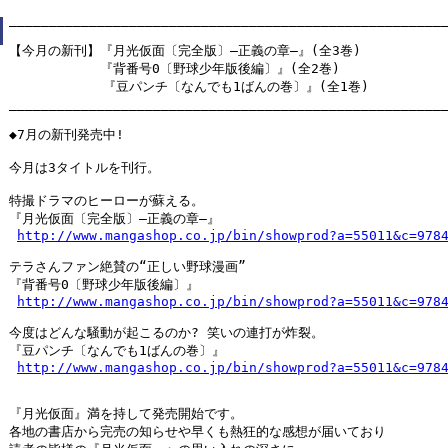
_______________________________________________________
【今月の新刊】『月光仮面〔完全版〕―正義の章―』(全3巻)

　　　　　　　『背番号0〔野球少年版後編〕』(全2巻)

　　　　　 　 『豆パンチ〔なんでも1ばんの巻〕』(全1巻)

_______________________________________________________
◆7月の新刊発売中!

今月は3タイトルを刊行。

特撮ドラマのヒーローが蘇える。

『月光仮面〔完全版〕―正義の章―』

http://www.mangashop.co.jp/bin/showprod?a=55011&c=978
テラさんファン絶賛の“正しい野球漫画”

『背番号0〔野球少年版後編〕』

http://www.mangashop.co.jp/bin/showprod?a=55011&c=978
今度はどんな騒動が起こるのか? 笑いの連打が炸裂。

『豆パンチ〔なんでも1ばんの巻〕』

http://www.mangashop.co.jp/bin/showprod?a=55011&c=978
『月光仮面』満を持して発売開始です。

各地の書店から完売の知らせや早くも熱狂的な感想が届いており
