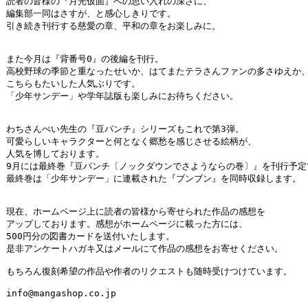
読者の皆様の『月光仮面』への思い入れの深さに、

編集部一同はさすが、と感心しきりです。

引き続き刊行する慈愛の章、平和の章をお楽しみに。

また今月は『背番号0』の後編を刊行。

高校野球の季節と重なったせいか、はてまたテラさんファンの多さゆえか、
こちらもたいした人気ぶりです。

「少年サンデー」や学年誌版も楽しみにお待ちください。

わちさんぺい先生の『豆パンチ』シリーズもこれで第3弾。

可愛らしいキャラクターと何となく郷愁を感じさせる絵柄が、

人気を博しております。

9月には最終巻『豆パンチ〔ノックダウンでさようならの巻〕』を刊行予定で
最終巻は「少年サンデー」に連載された『ブンブン』を同時収録します。

現在、ホームページ上に読者の皆様から寄せられた作品の感想を

アップしております。感想がホームページに載った方には、

500円分の図書カードを送付いたします。

是非アンケートハガキ又はメールにて作品の感想をお寄せください。

もちろん復刻希望の作品や作者のリクエストも随時受けつけています。

info@mangashop.co.jp
