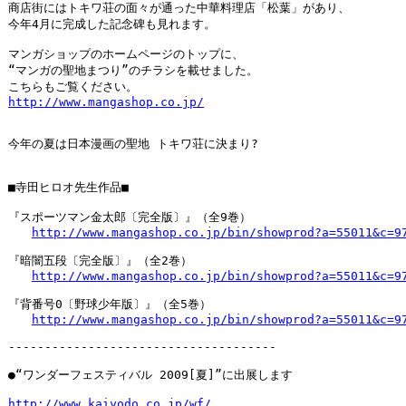
商店街にはトキワ荘の面々が通った中華料理店「松葉」があり、

今年4月に完成した記念碑も見れます。

マンガショップのホームページのトップに、

“マンガの聖地まつり”のチラシを載せました。

http://www.mangashop.co.jp/
今年の夏は日本漫画の聖地 トキワ荘に決まり?

■寺田ヒロオ先生作品■

『スポーツマン金太郎〔完全版〕』（全9巻）

http://www.mangashop.co.jp/bin/showprod?a=55011&c=9
『暗闇五段〔完全版〕』（全2巻）

http://www.mangashop.co.jp/bin/showprod?a=55011&c=9
『背番号0〔野球少年版〕』（全5巻）

http://www.mangashop.co.jp/bin/showprod?a=55011&c=9
-------------------------------------

●“ワンダーフェスティバル 2009[夏]”に出展します

http://www.kaiyodo.co.jp/wf/