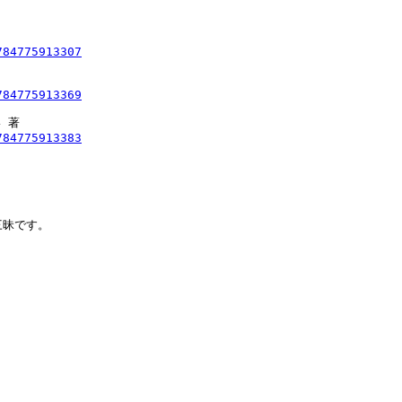
784775913307
784775913369
著

784775913383
昧です。
