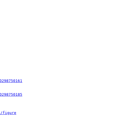


0298750161
0298750185
s/figure