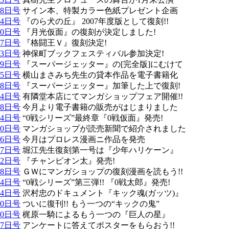
08日号
サイン本、特製カラー色紙プレゼント企画
24日号
『のら犬の丘』 2007年度版として復刻!!
10日号
『月光仮面』の復刻が決定しました!
27日号
『格闘王Ｖ』復刻決定!
13日号
神保町ブックフェスティバル参加決定!
29日号
『スーパージェッター』の[完全版]にむけて
15日号
横山まさみち先生の貸本作品を電子書籍化
28日号
『スーパージェッター』加筆した上で復刻!
14日号
有隣堂本店にてマンガショップフェア開催!!
28日号
今月より電子書籍の販売がはじまりました
14日号
“0戦シリーズ”最終章『0戦仮面』発売!
30日号
マンガショップが読売新聞で紹介されました
16日号
今月はプロレス漫画ニ作品を発売
27日号
堀江先生復刻第一号は『少年ハリケーン』
12日号
『チャンピオン太』発売!
28日号
ＧＷにマンガショップの復刻漫画を読もう!!
14日号
“0戦シリーズ”第三弾!! 『0戦太郎』発売!
24日号
沢村忠のドキュメント『キック魂(ガッツ)』
10日号
ついに復刊!! もう一つの“キックの鬼”
10日号
梶原一騎によるもう一つの『巨人の星』
27日号
アンケートに答えてポスターをもらおう!!