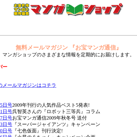
無料メールマガジン 『お宝マンガ通信』
マンガショップのさまざまな情報を定期的にお届けします。
バー
降のメールマガジンはコチラ
25日号
2009年刊行の人気作品ベスト5発表!
11日号
呉智英さんの『ロボット三等兵』コラム
27日号
お宝マンガ通信2009年秋冬号 送付
13日号
『スーパージャイアンツ』キャンペーン
30日号
『七色仮面』刊行決定!