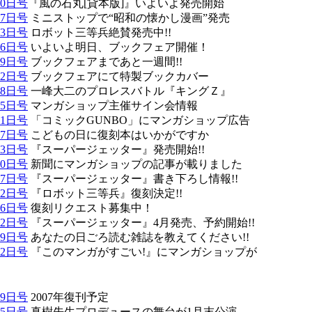
10日号
『風の石丸[貸本版]』いよいよ発売開始
27日号
ミニストップで“昭和の懐かし漫画”発売
13日号
ロボット三等兵絶賛発売中!!
06日号
いよいよ明日、ブックフェア開催！
29日号
ブックフェアまであと一週間!!
22日号
ブックフェアにて特製ブックカバー
08日号
一峰大二のプロレスバトル『キングＺ』
25日号
マンガショップ主催サイン会情報
11日号
「コミックGUNBO」にマンガショップ広告
27日号
こどもの日に復刻本はいかがですか
13日号
『スーパージェッター』発売開始!!
30日号
新聞にマンガショップの記事が載りました
17日号
『スーパージェッター』書き下ろし情報!!
02日号
『ロボット三等兵』復刻決定!!
16日号
復刻リクエスト募集中！
02日号
『スーパージェッター』4月発売、予約開始!!
19日号
あなたの日ごろ読む雑誌を教えてください!!
12日号
『このマンガがすごい!』にマンガショップが
29日号
2007年復刊予定
15日号
真樹先生プロデュースの舞台が1月末公演