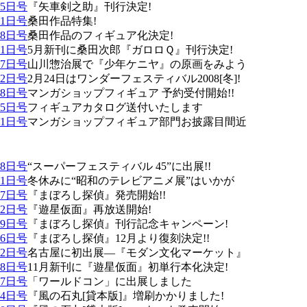
25日号
『矢車剣之助』刊行決定!
11日号
桑田作品特集!
28日号
桑田作品のフィギュア化決定!
21日号
5月新刊に桑田次郎『ガロロＱ』刊行決定!
07日号
山川惣治展で『少年ケニヤ』の原画をみよう
22日号
2月24日はワンダーフェスティバル2008[冬]!
08日号
マンガショップフィギュア 予約受付開始!!
25日号
フィギュアカタログ送付いたします
11日号
マンガショップフィギュア部門お披露目間近
28日号
“スーパーフェスティバル 45”に出展!!
21日号
冬休みに“昭和のテレビアニメ展”はいかが
07日号
『まぼろし探偵』発売開始!!
22日号
『遊星仮面』再放送開始!
09日号
『まぼろし探偵』刊行記念キャンペーン!
26日号
『まぼろし探偵』12月より復刻決定!!
12日号
名古屋に初出展―『モダン文化マーケット』
28日号
11月新刊に『遊星仮面』初単行本化決定!
07日号
「ワールドコン」に出展しました
24日号
『風の石丸[貸本版]』増刷かかりました!