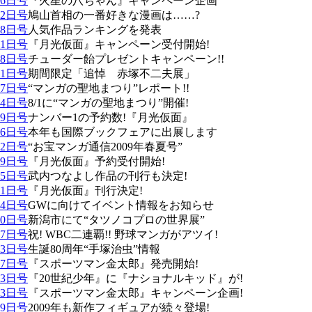
16日号
『火星の八ちゃん』キャンペーン企画
02日号
鳩山首相の一番好きな漫画は……?
18日号
人気作品ランキングを発表
11日号
『月光仮面』キャンペーン受付開始!
28日号
チューダー飴プレゼントキャンペーン!!
21日号
期間限定「追悼 赤塚不二夫展」
07日号
“マンガの聖地まつり”レポート!!
24日号
8/1に“マンガの聖地まつり”開催!
09日号
ナンバー1の予約数!『月光仮面』
26日号
本年も国際ブックフェアに出展します
12日号
“お宝マンガ通信2009年春夏号”
29日号
『月光仮面』予約受付開始!
15日号
武内つなよし作品の刊行も決定!
01日号
『月光仮面』刊行決定!
24日号
GWに向けてイベント情報をお知らせ
10日号
新潟市にて“タツノコプロの世界展”
27日号
祝! WBC二連覇!! 野球マンガがアツイ!
13日号
生誕80周年“手塚治虫”情報
27日号
『スポーツマン金太郎』発売開始!
13日号
『20世紀少年』に『ナショナルキッド』が!
23日号
『スポーツマン金太郎』キャンペーン企画!
09日号
2009年も新作フィギュアが続々登場!