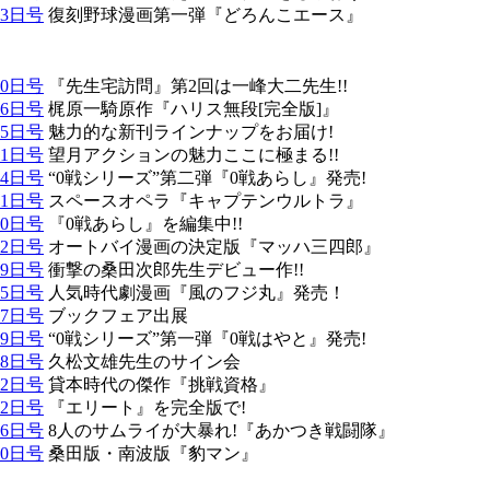
13日号
復刻野球漫画第一弾『どろんこエース』
30日号
『先生宅訪問』第2回は一峰大二先生!!
16日号
梶原一騎原作『ハリス無段[完全版]』
25日号
魅力的な新刊ラインナップをお届け!
11日号
望月アクションの魅力ここに極まる!!
14日号
“0戦シリーズ”第二弾『0戦あらし』発売!
21日号
スペースオペラ『キャプテンウルトラ』
30日号
『0戦あらし』を編集中!!
12日号
オートバイ漫画の決定版『マッハ三四郎』
29日号
衝撃の桑田次郎先生デビュー作!!
15日号
人気時代劇漫画『風のフジ丸』発売！
17日号
ブックフェア出展
19日号
“0戦シリーズ”第一弾『0戦はやと』発売!
28日号
久松文雄先生のサイン会
12日号
貸本時代の傑作『挑戦資格』
12日号
『エリート』を完全版で!
16日号
8人のサムライが大暴れ!『あかつき戦闘隊』
20日号
桑田版・南波版『豹マン』