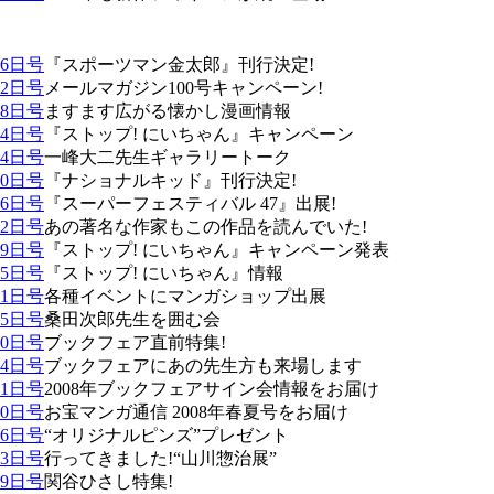
26日号
『スポーツマン金太郎』刊行決定!
12日号
メールマガジン100号キャンペーン!
28日号
ますます広がる懐かし漫画情報
14日号
『ストップ! にいちゃん』キャンペーン
24日号
一峰大二先生ギャラリートーク
10日号
『ナショナルキッド』刊行決定!
26日号
『スーパーフェスティバル 47』出展!
12日号
あの著名な作家もこの作品を読んでいた!
29日号
『ストップ! にいちゃん』キャンペーン発表
15日号
『ストップ! にいちゃん』情報
01日号
各種イベントにマンガショップ出展
25日号
桑田次郎先生を囲む会
10日号
ブックフェア直前特集!
04日号
ブックフェアにあの先生方も来場します
01日号
2008年ブックフェアサイン会情報をお届け
20日号
お宝マンガ通信 2008年春夏号をお届け
06日号
“オリジナルピンズ”プレゼント
23日号
行ってきました!“山川惣治展”
09日号
関谷ひさし特集!