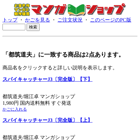
トップ
・
かごを見る
・
ご注文状況
・
このページのPC版
「都筑道夫」に一致する商品は2点あります。
商品名をクリックすると詳しい説明を表示します。
スパイキャッチャーJ3〔完全版〕【下】
都筑道夫/堀江卓 マンガショップ
1,980円 国内送料無料 すぐ発送
かごに入れる
スパイキャッチャーJ3〔完全版〕【上】
都筑道夫/堀江卓 マンガショップ