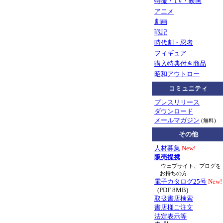
特撮・TV・映画
アニメ
劇画
戦記
時代劇・忍者
フィギュア
購入特典付き商品
昭和アウトロー
コミュニティ
プレスリリース
ダウンロード
メールマガジン
(無料)
その他
人材募集
New!
販売提携
ウェブサイト、ブログを
お持ちの方
電子カタログ25号
New!
(PDF 8MB)
取扱書店検索
書店様ご注文
法定表示等