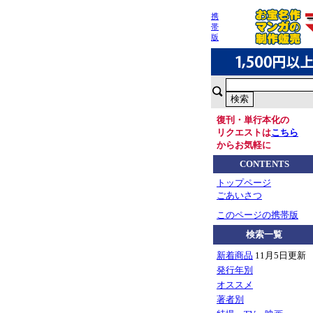
携
帯
版
復刊・単行本化の
リクエストは
こちら
からお気軽に
CONTENTS
トップページ
ごあいさつ
このページの携帯版
検索一覧
新着商品
11月5日更新
発行年別
オススメ
著者別