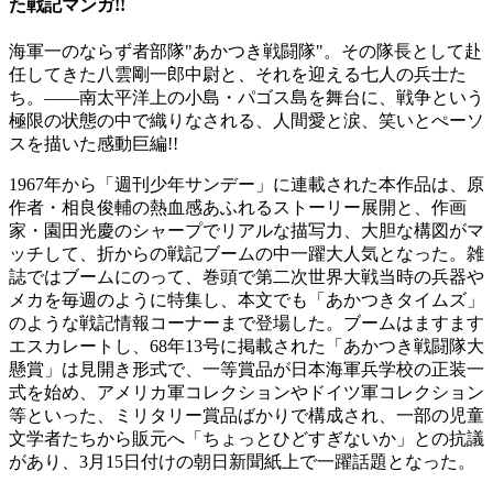
た戦記マンガ!!
海軍一のならず者部隊"あかつき戦闘隊"。その隊長として赴
任してきた八雲剛一郎中尉と、それを迎える七人の兵士た
ち。――南太平洋上の小島・パゴス島を舞台に、戦争という
極限の状態の中で織りなされる、人間愛と涙、笑いとぺーソ
スを描いた感動巨編!!
1967年から「週刊少年サンデー」に連載された本作品は、原
作者・相良俊輔の熱血感あふれるストーリー展開と、作画
家・園田光慶のシャープでリアルな描写力、大胆な構図がマ
ッチして、折からの戦記ブームの中一躍大人気となった。雑
誌ではブームにのって、巻頭で第二次世界大戦当時の兵器や
メカを毎週のように特集し、本文でも「あかつきタイムズ」
のような戦記情報コーナーまで登場した。ブームはますます
エスカレートし、68年13号に掲載された「あかつき戦闘隊大
懸賞」は見開き形式で、一等賞品が日本海軍兵学校の正装一
式を始め、アメリカ軍コレクションやドイツ軍コレクション
等といった、ミリタリー賞品ばかりで構成され、一部の児童
文学者たちから販元へ「ちょっとひどすぎないか」との抗議
があり、3月15日付けの朝日新聞紙上で一躍話題となった。