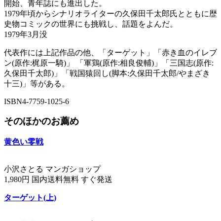
開始、青年誌にも進出した。
1979年頃からシナリオライターの久保田千太郎氏とともに歴
史物コミックの世界にも挑戦し、話題をよんだ。
1979年3月没
代表作には上記作品の他、「ターゲット」「赤き血のイレブ
ン(原作:梶原一騎)」 「軍鶏(原作:相良俊輔)」「三国志(原作:
久保田千太郎)」「戦国猿回し(脚本:久保田千太郎/やまざき
十三)」等がある。
ISBN4-7759-1025-6
そのほかのお薦め
黄色い零戦
小沢さとる マンガショップ
1,980円 国内送料無料 すぐ発送
ターゲット(上)