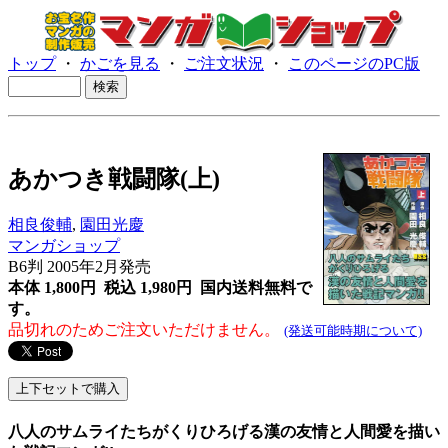
トップ
・
かごを見る
・
ご注文状況
・
このページのPC版
あかつき戦闘隊(上)
相良俊輔
,
園田光慶
マンガショップ
B6判 2005年2月発売
本体 1,800円 税込 1,980円
国内送料無料で
す。
品切れのためご注文いただけません。
(発送可能時期について)
八人のサムライたちがくりひろげる漢の友情と人間愛を描い