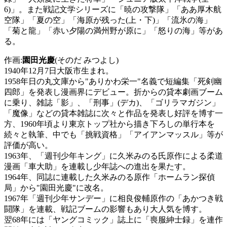
6)」。また戦記文学シリーズに「暁の攻撃隊」「ああ厚木航
空隊」「夏の空」「海原が残った(上・下)」「流氷の海」
「菊と龍」「赤い夕陽の満州野が原に」「怒りの海」等があ
る。
作画:
園田光慶
(そのだ みつよし)
1940年12月7日大阪市生まれ。
1958年日の丸文庫から"ありかわ栄一"名義で短編集「死剣幽
四郎」を発表し漫画界にデビュー。折からの貸本劇画ブーム
に乗り、雑誌「影」、「刑事」(デカ)、「ゴリラマガジン」
「魔像」などの貸本雑誌に次々と作品を発表し好評を博す一
方、1960年頃より東京トップ社から描き下ろしの単行本を
続々と執筆、中でも「挑戦資格」「アイアンマッスル」等が
評価が高い。
1963年、「週刊少年キング」に久米みのる氏原作による柔道
漫画「車大助」を連載し少年誌への進出を果たす。
1964年、同誌に連載した久米みのる原作「ホームラン探偵
局」から"園田光慶"に改名。
1967年「週刊少年サンデー」に相良俊輔原作の「あかつき戦
闘隊」を連載、戦記ブームの影響もあり大人気を博す。
翌68年には「ヤングコミック」誌上に「喪服紳士録」を連作