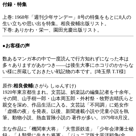
付録・特集
上巻: 1968年「週刊少年サンデー」8号の特集をもとに8人の
生い立ちや思い出を特集。相良俊輔出版リスト。
下巻: ありかわ・栄一、園田光慶出版リスト。
●お客様の声
数あるマンガ本の中で一度読んで行方知れずになった本は
多々ありますがあかつき――は後生大事にホコリのかからな
い様に所蔵しておきたい戦記物の本です。[埼玉県 T.T様]
原作:
相良俊輔
(さがら しゅんすけ)
1920年東京都生まれ。文芸誌、娯楽誌の編集記者を十余年。
その間、山手樹一郎・山本周五郎・外村祭・牧野吉晴氏らと
親交を深め、作品生活に入る。文芸誌「不同調」に処女作
「虚構の夜」を発表。以後、新聞連載小説や児童小説を執
筆。動物小説、熱血冒険小説の 著作が多い。1979年8月没。
主な作品に「機関車大将」「大雪原鉄道」「少年会津藩士秘
録」「人類愛に生きた将軍」「ジュニア版太平洋戦争(全