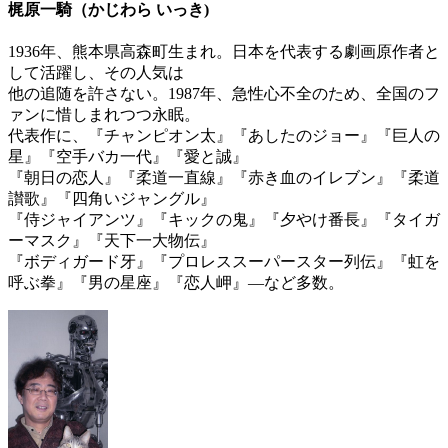
梶原一騎（かじわら いっき)
1936年、熊本県高森町生まれ。日本を代表する劇画原作者と
して活躍し、その人気は
他の追随を許さない。1987年、急性心不全のため、全国のフ
ァンに惜しまれつつ永眠。
代表作に、『チャンピオン太』『あしたのジョー』『巨人の
星』『空手バカ一代』『愛と誠』
『朝日の恋人』『柔道一直線』『赤き血のイレブン』『柔道
讃歌』『四角いジャングル』
『侍ジャイアンツ』『キックの鬼』『夕やけ番長』『タイガ
ーマスク』『天下一大物伝』
『ボディガード牙』『プロレススーパースター列伝』『虹を
呼ぶ拳』『男の星座』『恋人岬』―など多数。