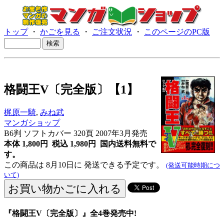
トップ
・
かごを見る
・
ご注文状況
・
このページのPC版
格闘王V〔完全版〕【1】
梶原一騎
,
みね武
マンガショップ
B6判 ソフトカバー 320頁 2007年3月発売
本体 1,800円 税込 1,980円
国内送料無料で
す。
この商品は 8月10日に 発送できる予定です。
(発送可能時期につ
いて)
『格闘王V〔完全版〕』全4巻発売中!