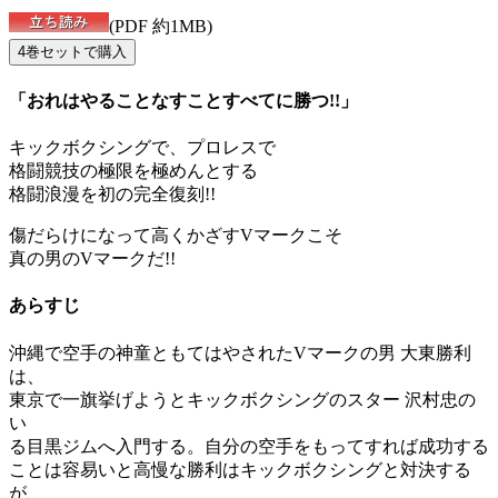
(PDF 約1MB)
「おれはやることなすことすべてに勝つ!!」
キックボクシングで、プロレスで
格闘競技の極限を極めんとする
格闘浪漫を初の完全復刻!!
傷だらけになって高くかざすVマークこそ
真の男のVマークだ!!
あらすじ
沖縄で空手の神童ともてはやされたVマークの男 大東勝利
は、
東京で一旗挙げようとキックボクシングのスター 沢村忠の
い
る目黒ジムへ入門する。自分の空手をもってすれば成功する
ことは容易いと高慢な勝利はキックボクシングと対決する
が、