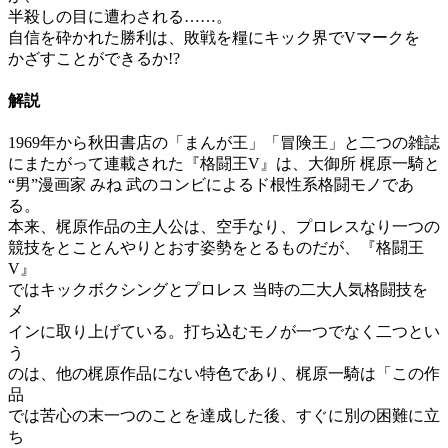
半殺しの目に遭わされる……。
自信を砕かれた勝利は、敗戦を糧にキック界でVマークを
かざすことができるか!?
解説
1969年から秋田書店の「まんが王」「冒険王」と二つの雑誌
にまたがって連載された『格闘王V』は、大御所 梶原一騎と
“男”漫画家 みね 武のコンビによるド根性系格闘モノであ
る。
本来、梶原作品の主人公は、空手なり、プロレスなり一つの
競技をとことんやりとおす姿勢をとるものだが、『格闘王
V』
ではキックボクシングとプロレス 当時の二大人気格闘技を
メ
インに取り上げている。打ち込むモノが一つでなく二つとい
う
のは、他の梶原作品にない特色であり、梶原一騎は「この作
品
では苦心の末一つのことを達成した後、すぐに別の困難に立
ち