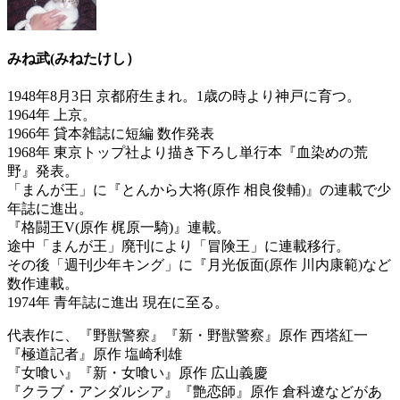
みね武(みねたけし）
1948年8月3日 京都府生まれ。1歳の時より神戸に育つ。
1964年 上京。
1966年 貸本雑誌に短編 数作発表
1968年 東京トップ社より描き下ろし単行本『血染めの荒
野』発表。
「まんが王」に『とんから大将(原作 相良俊輔)』の連載で少
年誌に進出。
『格闘王V(原作 梶原一騎)』連載。
途中「まんが王」廃刊により「冒険王」に連載移行。
その後「週刊少年キング」に『月光仮面(原作 川内康範)など
数作連載。
1974年 青年誌に進出 現在に至る。
代表作に、『野獣警察』『新・野獣警察』原作 西塔紅一
『極道記者』原作 塩崎利雄
『女喰い』『新・女喰い』原作 広山義慶
『クラブ・アンダルシア』『艶恋師』原作 倉科遼などがあ