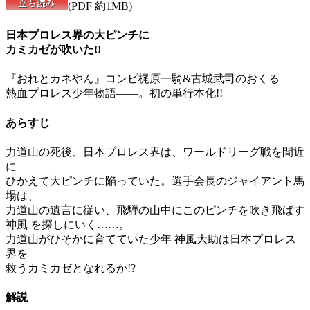
(PDF 約1MB)
日本プロレス界の大ピンチに
カミカゼが吹いた!!
『おれとカネやん』コンビ梶原一騎&古城武司のおくる
熱血プロレス少年物語――。初の単行本化!!
あらすじ
力道山の死後、日本プロレス界は、ワールドリーグ戦を間近
に
ひかえて大ピンチに陥っていた。選手会長のジャイアント馬
場は、
力道山の遺言に従い、飛騨の山中にこのピンチを吹き飛ばす
神風 を探しにいく……。
力道山がひそかに育てていた少年 神風大助は日本プロレス
界を
救うカミカゼとなれるか!?
解説