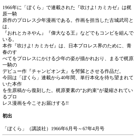
1966年に「ぼくら」で連載された『吹けよ! カミカゼ』は梶
原一騎
原作のプロレス少年漫画である。作画を担当した古城武司と
は、
『おれとカネやん』『偉大なる王』などでもコンビを組んで
いる。
本作『吹けよ! カミカゼ』は、日本プロレス界のために、青
春のす
べてをプロレスにかける少年の姿が描かれおり、まるで梶原
一騎の
デビュー作『チャンピオン太』を髣髴とさせる作品だ。
今回は「ぼくら」連載から40年間、単行本化を待ち望まれて
いた本作
を生原稿から復刻した。梶原要素の“お約束”が凝縮されてい
るプロ
レス漫画を今こそお届けする!!
初出
「ぼくら」（講談社）1966年6月号～67年4月号