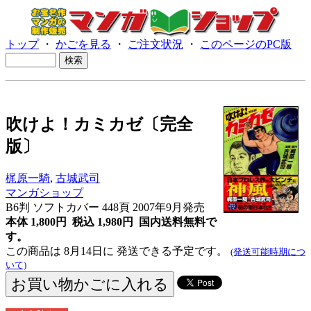
トップ
・
かごを見る
・
ご注文状況
・
このページのPC版
吹けよ！カミカゼ〔完全
版〕
梶原一騎
,
古城武司
マンガショップ
B6判 ソフトカバー 448頁 2007年9月発売
本体 1,800円 税込 1,980円
国内送料無料で
す。
この商品は 8月14日に 発送できる予定です。
(発送可能時期につ
いて)