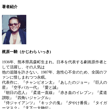
著者紹介
梶原一騎（かじわら いっき)
1936年、熊本県高森町生まれ。日本を代表する劇画原作者と
して活躍し、その人気は
他の追随を許さない。1987年、急性心不全のため、全国のフ
ァンに惜しまれつつ永眠。
代表作に、『チャンピオン太』『あしたのジョー』『巨人の
星』『空手バカ一代』『愛と誠』
『朝日の恋人』『柔道一直線』『赤き血のイレブン』『柔道
讃歌』『四角いジャングル』
『侍ジャイアンツ』『キックの鬼』『夕やけ番長』『タイガ
ーマスク』『天下一大物伝』