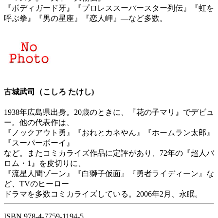
『ボディガード牙』『プロレススーパースター列伝』『虹を
呼ぶ拳』『男の星座』『恋人岬』―など多数。
古城武司（こしろ たけし)
1938年広島県出身。20歳のときに、『花の子マリ』でデビュ
ー。他の代表作は、
『ノックアウト勇』『おれとカネやん』『ホームラン太郎』
『スーパーボーイ』
など。またコミカライズ作品に定評があり、72年の『超人バ
ロム・1』を皮切りに、
『流星人間ゾーン』『白獅子仮面』『勇者ライディーン』な
ど、TVのヒーロー
ドラマを多数コミカライズしている。2006年2月、永眠。
ISBN 978-4-7759-1194-5