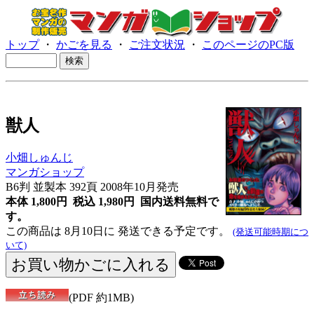
トップ
・
かごを見る
・
ご注文状況
・
このページのPC版
獣人
小畑しゅんじ
マンガショップ
B6判 並製本 392頁 2008年10月発売
本体 1,800円 税込 1,980円
国内送料無料で
す。
この商品は 8月10日に 発送できる予定です。
(発送可能時期につ
いて)
(PDF 約1MB)