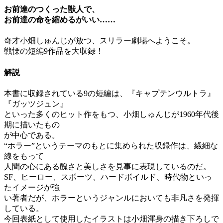
お前達のつくった獣人で、
お前達の命を縮めるがいい……
奇才小畑しゅんじが放つ、スリラー劇場へようこそ。
戦慄の短編9作品を大収録！
解説
本書に収録されている9の短編は、『キャプテンウルトラ』
『ガッツジュン』
といった多くのヒット作をもつ、小畑しゅんじが1960年代後
期に描いたもの
が中心である。
“ホラー”というテーマのもとに集められた収録作は、繊細な
線をもって
人間の心にある醜さと美しさを見事に表現しているのだ。
SF、ヒーロー、スポーツ、ハードボイルド、時代物といっ
たイメージが強
い著者だが、ホラーというジャンルにおいても非凡さを発揮
している。
今回表紙として使用したイラストは小畑渾身の描き下ろしで