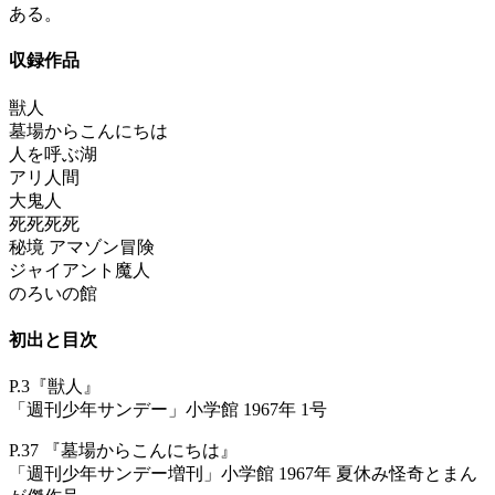
ある。
収録作品
獣人
墓場からこんにちは
人を呼ぶ湖
アリ人間
大鬼人
死死死死
秘境 アマゾン冒険
ジャイアント魔人
のろいの館
初出と目次
P.3『獣人』
「週刊少年サンデー」小学館 1967年 1号
P.37 『墓場からこんにちは』
「週刊少年サンデー増刊」小学館 1967年 夏休み怪奇とまん