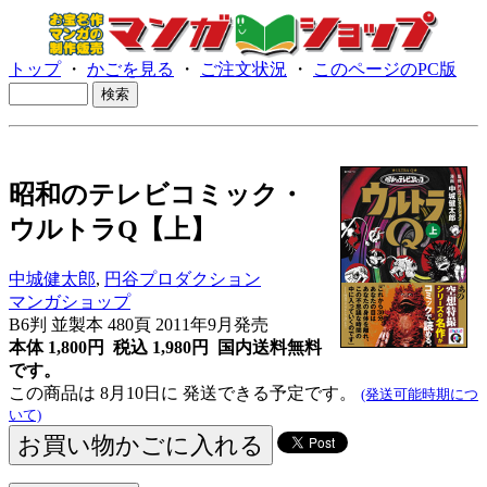
トップ
・
かごを見る
・
ご注文状況
・
このページのPC版
昭和のテレビコミック・
ウルトラQ【上】
中城健太郎
,
円谷プロダクション
マンガショップ
B6判 並製本 480頁 2011年9月発売
本体 1,800円 税込 1,980円
国内送料無料
です。
この商品は 8月10日に 発送できる予定です。
(発送可能時期につ
いて)