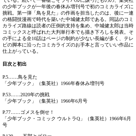
ている。続いて一番槍こそライバルに譲ったものの、集英社
の少年ブックが一年後の春休み増刊号で初のコミカライズに
挑戦。第一弾「鳥を見た」の作画を担当したのは、後に一連
の格闘技漫画で時代を築いた中城健太郎である。同誌のコミ
カライズ路線は読者の圧倒的支持を集め、中城健太郎は当時
コミックスと呼ばれた大判単行本でも描き下ろしを発表。そ
の手による全10話はページの制約が少ない長編が多く、テレ
ビの脚本に沿ったコミカライズのお手本と言っていい作品に
仕上がっている。
目次と初出
P.5……鳥を見た
「少年ブック」（集英社）1966年春休み増刊号
P.53……2020年の挑戦
「少年ブック」（集英社）1966年6月号
P.77……ゴメスを倒せ！
「少年ブック・コミック ウルトラQ」（集英社）1966年6月
号