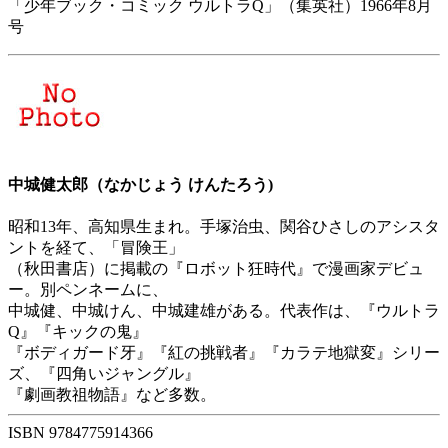
「少年ブック・コミック ウルトラQ」（集英社）1966年8月
号
中城健太郎（なかじょう けんたろう)
昭和13年、高知県生まれ。手塚治虫、関谷ひさしのアシスタ
ントを経て、「冒険王」
（秋田書店）に掲載の『ロボット狂時代』で漫画家デビュ
ー。別ペンネームに、
中城健、中城けん、中城建雄がある。代表作は、『ウルトラ
Q』『キックの鬼』
『ボディガード牙』『紅の挑戦者』『カラテ地獄変』シリー
ズ、『四角いジャングル』
『劇画教祖物語』など多数。
ISBN 9784775914366