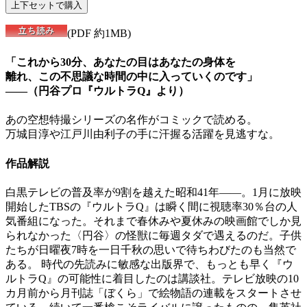
(PDF 約1MB)
「これから30分、あなたの目はあなたの身体を
離れ、この不思議な時間の中に入っていくのです」
――（円谷プロ『ウルトラQ』より）
あの空想特撮シリーズの名作がコミックで読める。
万城目淳や江戸川由利子の手に汗握る活躍を見逃すな。
作品解説
白黒テレビの普及率が9割を越えた昭和41年――。1月に放映
開始したTBSの『ウルトラQ』は瞬く間に視聴率30％台の人
気番組になった。それまで春休みや夏休みの映画館でしか見
られなかった〈円谷〉の怪獣に毎週タダで遇えるのだ。子供
たちが日曜夜7時を一日千秋の思いで待ちわびたのも当然で
ある。 時代の先読みに敏感な出版界で、もっとも早く『ウ
ルトラQ』の可能性に着目したのは講談社。テレビ放映の10
カ月前から月刊誌「ぼくら」で絵物語の連載をスタートさせ