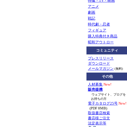
特撮・TV・映画
アニメ
劇画
戦記
時代劇・忍者
フィギュア
購入特典付き商品
昭和アウトロー
コミュニティ
プレスリリース
ダウンロード
メールマガジン
(無料)
その他
人材募集
New!
販売提携
ウェブサイト、ブログを
お持ちの方
電子カタログ25号
New!
(PDF 8MB)
取扱書店検索
書店様ご注文
法定表示等