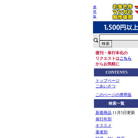
携
帯
版
復刊・単行本化の
リクエストは
こちら
からお気軽に
CONTENTS
トップページ
ごあいさつ
このページの携帯版
検索一覧
新着商品
11月5日更新
発行年別
オススメ
著者別