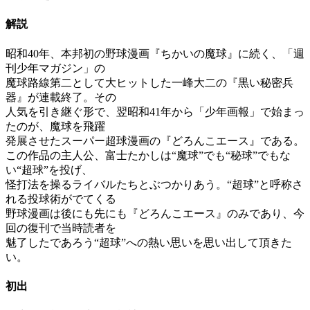
解説
昭和40年、本邦初の野球漫画『ちかいの魔球』に続く、「週
刊少年マガジン」の
魔球路線第二として大ヒットした一峰大二の『黒い秘密兵
器』が連載終了。その
人気を引き継ぐ形で、翌昭和41年から「少年画報」で始まっ
たのが、魔球を飛躍
発展させたスーパー超球漫画の『どろんこエース』である。
この作品の主人公、富士たかしは“魔球”でも“秘球”でもな
い“超球”を投げ、
怪打法を操るライバルたちとぶつかりあう。“超球”と呼称さ
れる投球術がでてくる
野球漫画は後にも先にも『どろんこエース』のみであり、今
回の復刊で当時読者を
魅了したであろう“超球”への熱い思いを思い出して頂きた
い。
初出