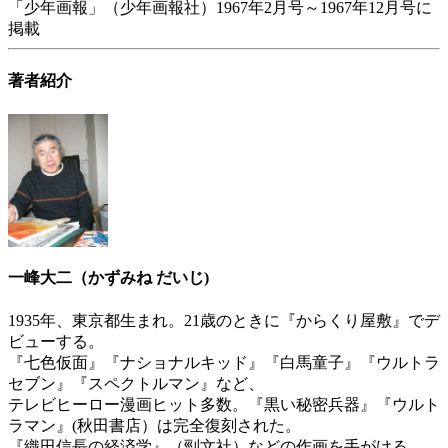
「少年画報」（少年画報社）1967年2月号～1967年12月号に
掲載
著者紹介
一峰大二（かずみね だいじ)
1935年、東京都生まれ。21歳のときに『からくり屋敷』でデ
ビューする。
『七色仮面』『ナショナルキッド』『白馬童子』『ウルトラ
セブン』『スペクトルマン』など、
テレビヒーロー漫画ヒット多数。『黒い秘密兵器』『ウルト
ラマン』(秋田書店）は完全復刻された。
『織田信長の経済学』（剄文社）などの作画を手がける。