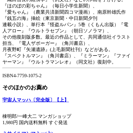
『ほのぼの彩ちゃん』（毎日小学生新聞）、
『愛ちゃん』（農業共済新聞四コマ漫画）、南原幹雄氏作
『銭五の海』挿絵（東京新聞・中日新聞夕刊
連載小説）、単行本『怪盗ルパン』5巻（くもん出版）『電
人アロー』『ウルトラセブン』（朝日ソノラマ）、
その他復刻版多数。最近の作品として、共同通信社イラスト
担当、『電人ザボーガー』（角川書店）、
月夜野町『矢瀬遺跡』(上毛新聞社刊）などがある。
『スペクトルマン』（角川書店）、『ミラーマン』『ファイ
ヤーマン』『ウルトラマンレオ』（同文社）復刻中。
ISBN4-7759-1075-2
そのほかのお薦め
宇宙人マッハ〔完全版〕【上】
棟明郎/一峰大二 マンガショップ
1,980円 国内送料無料 すぐ発送