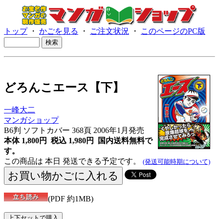
トップ
・
かごを見る
・
ご注文状況
・
このページのPC版
どろんこエース【下】
一峰大二
マンガショップ
B6判 ソフトカバー 368頁 2006年1月発売
本体 1,800円 税込 1,980円
国内送料無料で
す。
この商品は 本日 発送できる予定です。
(発送可能時期について)
(PDF 約1MB)