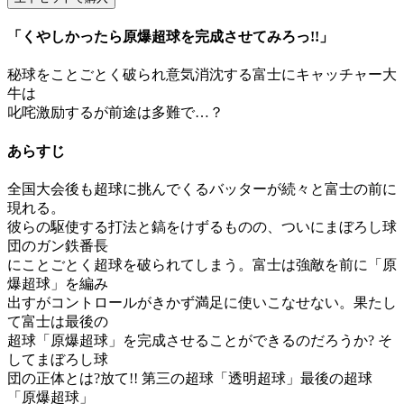
「くやしかったら原爆超球を完成させてみろっ!!」
秘球をことごとく破られ意気消沈する富士にキャッチャー大
牛は
叱咤激励するが前途は多難で…？
あらすじ
全国大会後も超球に挑んでくるバッターが続々と富士の前に
現れる。
彼らの駆使する打法と鎬をけずるものの、ついにまぼろし球
団のガン鉄番長
にことごとく超球を破られてしまう。富士は強敵を前に「原
爆超球」を編み
出すがコントロールがきかず満足に使いこなせない。果たし
て富士は最後の
超球「原爆超球」を完成させることができるのだろうか? そ
してまぼろし球
団の正体とは?放て!! 第三の超球「透明超球」最後の超球
「原爆超球」