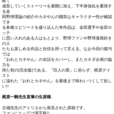
経て
成長していくストーリーを展開に加え、下半身強化を重視す
る金
田野球理論の紹介やカネやんの陽気なキャラクター性が確認
でき
る各種エピソードを盛り込んだ本作品は、金田選手や金田ロ
ッテ
に思い入れのある人はもとより、野球ファンや野球漫画好き
の人
たちも楽しめる作品と自信を持って言える。なお今回の復刊
では
『おれとカネやん』の全話をカバーし、またカネダ企画の協
力を
得た初の[完全版]である。『巨人の星』に劣らず、梶原テイ
スト
に溢れた『おれとカネやん』を最後まで味わいつくして欲し
い!!
梶原一騎先生直筆の生原稿
古城先生のアトリエから発見された原稿です。
ファンにとっては国宝級!!