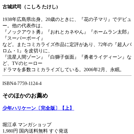
古城武司（こしろ たけし)
1938年広島県出身。20歳のときに、『花の子マリ』でデビュ
ー。他の代表作は、
『ノックアウト勇』『おれとカネやん』『ホームラン太郎』
『スーパーボーイ』
など。またコミカライズ作品に定評があり、72年の『超人バ
ロム・1』を皮切りに、
『流星人間ゾーン』『白獅子仮面』『勇者ライディーン』な
ど、TVのヒーロー
ドラマを多数コミカライズしている。2006年2月、永眠。
ISBN4-7759-1124-4
そのほかのお薦め
少年ハリケーン〔完全版〕【上】
堀江卓 マンガショップ
1,980円 国内送料無料 すぐ発送