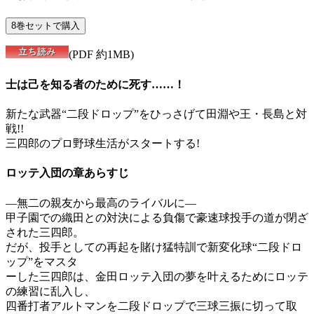
(PDF 約1MB)
士は己を知る者のために死す……！
新たな武器“二段ドロップ”をひっさげて田淵や王・長島と対
戦!!
三四郎のプロ野球生活がスタートする!
ロッテ入団の章あらすじ
―無二の親友から最高のライバルに―
甲子園での織田との対決による負傷で豪速球投手の道が閉ざ
された三四郎。
だが、投手としての再起を賭け猛特訓で新変化球“二段ドロ
ップ”をマスタ
ーした三四郎は、金田ロッテ入団の夢を叶えるためにロッテ
の練習に乱入し、
四番打者アルトマンを二段ドロップで三球三振に切って取