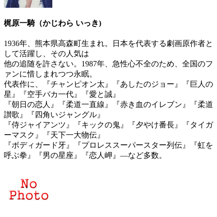
梶原一騎（かじわら いっき)
1936年、熊本県高森町生まれ。日本を代表する劇画原作者と
して活躍し、その人気は
他の追随を許さない。1987年、急性心不全のため、全国のフ
ァンに惜しまれつつ永眠。
代表作に、『チャンピオン太』『あしたのジョー』『巨人の
星』『空手バカ一代』『愛と誠』
『朝日の恋人』『柔道一直線』『赤き血のイレブン』『柔道
讃歌』『四角いジャングル』
『侍ジャイアンツ』『キックの鬼』『夕やけ番長』『タイガ
ーマスク』『天下一大物伝』
『ボディガード牙』『プロレススーパースター列伝』『虹を
呼ぶ拳』『男の星座』『恋人岬』―など多数。