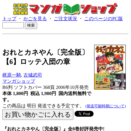
トップ
・
かごを見る
・
ご注文状況
・
このページのPC版
おれとカネやん〔完全版〕
【6】ロッテ入団の章
梶原一騎
,
古城武司
マンガショップ
B6判 ソフトカバー 368頁 2006年10月発売
本体 1,800円 税込 1,980円
国内送料無料で
す。
この商品は 明日 発送できる予定です。
(発送可能時期について)
『おれとカネやん〔完全版〕』全8巻好評発売中!