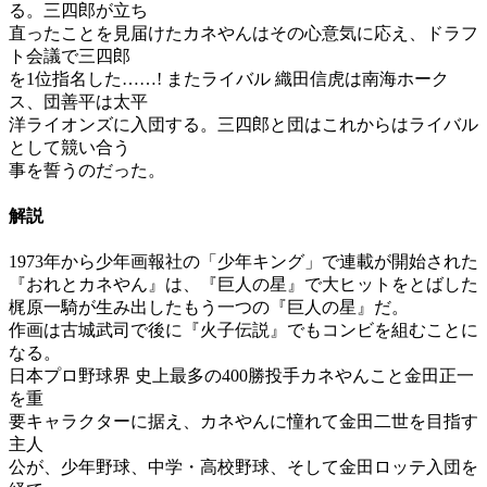
る。三四郎が立ち
直ったことを見届けたカネやんはその心意気に応え、ドラフ
ト会議で三四郎
を1位指名した……! またライバル 織田信虎は南海ホーク
ス、団善平は太平
洋ライオンズに入団する。三四郎と団はこれからはライバル
として競い合う
事を誓うのだった。
解説
1973年から少年画報社の「少年キング」で連載が開始された
『おれとカネやん』は、『巨人の星』で大ヒットをとばした
梶原一騎が生み出したもう一つの『巨人の星』だ。
作画は古城武司で後に『火子伝説』でもコンビを組むことに
なる。
日本プロ野球界 史上最多の400勝投手カネやんこと金田正一
を重
要キャラクターに据え、カネやんに憧れて金田二世を目指す
主人
公が、少年野球、中学・高校野球、そして金田ロッテ入団を