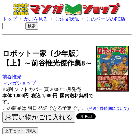
トップ
・
かごを見る
・
ご注文状況
・
このページのPC版
ロボット一家〔少年版〕
【上】～前谷惟光傑作集8～
前谷惟光
マンガショップ
B6判 ソフトカバー 頁 2008年5月発売
本体 1,800円 税込 1,980円
国内送料無料で
す。
この商品は 明日 発送できる予定です。
(発送可能時期について)