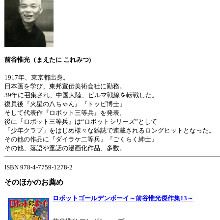
前谷惟光（まえたに これみつ)
1917年、東京都出身。
日本画を学び、東邦宣伝美術会社に勤務。
39年に召集され、中国大陸、ビルマ戦線を転戦した。
復員後『火星の八ちゃん』『トッピ博士』
そして代表作『ロボット三等兵』を発表。
後に『ロボット三等兵』は“ロボットシリーズ”として
「少年クラブ」をはじめ様々な雑誌で連載されるロングヒットとなった。
その他の作品に『ダイラケ二等兵』『ごくらく紳士』
その他、落語や童話の漫画化作品、多数。
ISBN 978-4-7759-1278-2
そのほかのお薦め
ロボットゴールデンボーイ～前谷惟光傑作集13～