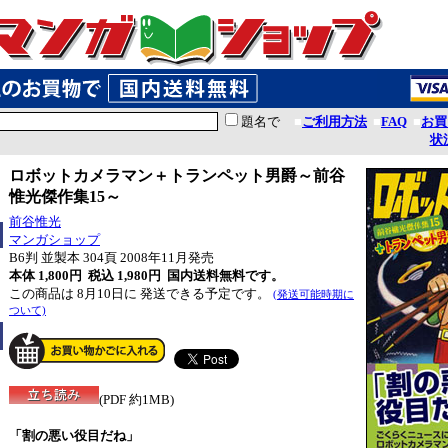
題名で
■
ご利用方法
■
FAQ
■
お買
状
ロボットカメラマン＋トランペット男爵～前谷
惟光傑作集15～
前谷惟光
マンガショップ
B6判 並製本 304頁 2008年11月発売
本体 1,800円 税込 1,980円
国内送料無料です。
この商品は 8月10日に 発送できる予定です。
(発送可能時期に
ついて)
(PDF 約1MB)
「割の悪い役目だね」