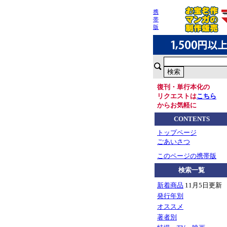
携
帯
版
復刊・単行本化の
リクエストは
こちら
からお気軽に
CONTENTS
トップページ
ごあいさつ
このページの携帯版
検索一覧
新着商品
11月5日更新
発行年別
オススメ
著者別