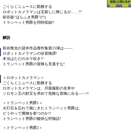
ごくらくニュースに勤務する
ロボットカメラマンは宝探しに興じるが……!?
前谷版“ほらふき男爵”(!?)
トランペット男爵を同時収録!!
解説
前谷惟光の貸本作品傑作集第15弾は――、
ロボットカメラマンの珍冒険譚!
本当はただのホラ吹き!?
トランペット男爵の冒険も見逃すな!
＜ロボットカメラマン＞
ごくらくニュースに勤務する
ロボットカメラマンは、月面撮影の名誉や
ソロモン王の財宝を求めて危険な冒険に出る――!!
＜トランペット男爵1＞
火打石を忘れて猟にきたトランペット男爵は、
どうやって獲物を射つのか!?
トランペット男爵の愉快な狩猟話!
＜トランペット男爵2＞