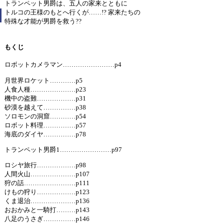
トランペット男爵は、五人の家来とともに
トルコの王様のもとへ行くが……!? 家来たちの
特殊な才能が男爵を救う??
もくじ
ロボットカメラマン……………………p4
月世界ロケット…………p5
人食人種…………………p23
機中の盗難………………p31
砂漠を越えて……………p38
ソロモンの洞窟…………p54
ロボット料理……………p57
海底のダイヤ……………p78
トランペット男爵1……………………p97
ロシヤ旅行………………p98
人間火山…………………p107
狩の話……………………p111
けもの狩り………………p123
くま退治…………………p136
おおかみと一騎打………p143
八足のうさぎ……………p146