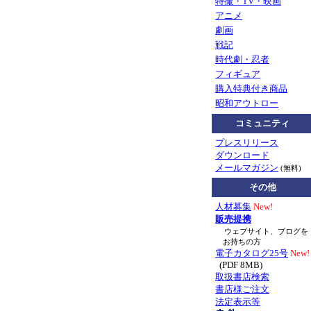
特撮・TV・映画
アニメ
劇画
戦記
時代劇・忍者
フィギュア
購入特典付き商品
昭和アウトロー
コミュニティ
プレスリリース
ダウンロード
メールマガジン
(無料)
その他
人材募集
New!
販売提携
ウェブサイト、ブログを
お持ちの方
電子カタログ25号
New!
(PDF 8MB)
取扱書店検索
書店様ご注文
法定表示等