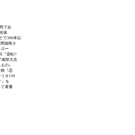
情死であ
光仮
どで300本以
年間放映さ
クロー
『逆転!!
『南部大吉
れもの』
大映『恋
オ150
す』を
して著書