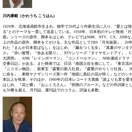
川内康範（かわうち こうはん)
1920年、北海道函館市生まれ。独学で20代より作家生活に入り、“愛とは
る”とのテーマを一貫して追及している。1958年、日本初のテレビ映画『月
面』シリーズの原作、脚本をはじめ、テレビではNHK、NTV、CX、ANBな
上の作品の原作、脚本をてがける。主な作品としてTBS『月光仮面』、20
れた『まんが日本昔ばなし』をはじめ、『繭をつくる女』『真夏のサンタ
ス』『赤い復讐』『命ある限り』、NTVシリーズ『ダイヤモンドアイ』、CX
大誘拐』、ANB『レインボーマン』『コンドールマン』、NHK連続ドラマ
交番日記』がある。また映画では、日活『南国土佐を後にして』『東京流
『ニコヨン物語』、新東宝『森繁の新入社員』『森繁のやりくり社員』、
に命を』、東映ヤクザシリーズ第一作『地獄に真紅の花が咲く』などのシナリ
本以上を執筆。そのほか、1960年の日本レコード大賞曲『誰よりも君を愛
はじめ、『花と蝶』『おふくろさん』『恍惚のブルース』などの作詞家と
も50冊を超え、月刊誌、週刊誌でのコラム、評論も多数。