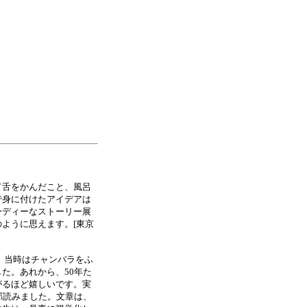
て舌をかんだこと、風呂
で身に付けたアイデアは
ーディーなストーリー展
ように思えます。[東京
た。当時はチャンバラをふ
た。あれから、50年た
がるほど嬉しいです。実
部読みました。文章は、