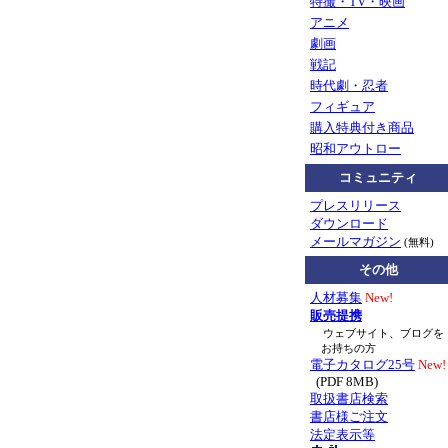
特撮・TV・映画
アニメ
劇画
戦記
時代劇・忍者
フィギュア
購入特典付き商品
昭和アウトロー
コミュニティ
プレスリリース
ダウンロード
メールマガジン
(無料)
その他
人材募集
New!
販売提携
ウェブサイト、ブログを
お持ちの方
電子カタログ25号
New!
(PDF 8MB)
取扱書店検索
書店様ご注文
法定表示等