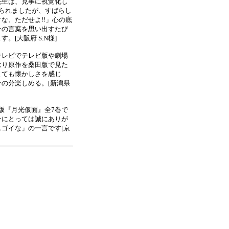
先生は、見事に視覚化し
られましたが、すばらし
な、ただせよ!!」心の底
その言葉を思い出すたび
[大阪府 S.N様]
テレビでテレビ版や劇場
はり原作を桑田版で見た
とても懐かしさを感じ
の分楽しめる。[新潟県
社版『月光仮面』全7巻で
ンにとっては誠にありが
ゴイな」の一言です[京