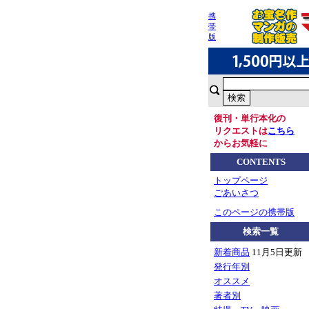
携
帯
版
復刊・単行本化の
リクエストは
こちら
からお気軽に
CONTENTS
トップページ
ごあいさつ
このページの携帯版
検索一覧
新着商品
11月5日更新
発行年別
オススメ
著者別