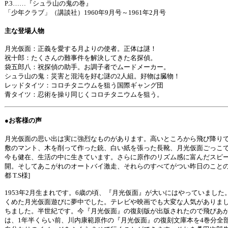
P.3……『シュラ山の鬼の巻』
「少年クラブ」（講談社）1960年9月号～1961年2月号
主な登場人物
月光仮面：正義を愛する月よりの使者。正体は謎！
祝十郎：たくさんの難事件を解決してきた名探偵。
袋五郎八：祝探偵の助手。お調子者でムードメーカー。
シュラ山の鬼：災害と混沌を好む謎の2人組。好物は臓物！
レッドタイツ：コロチタニウムを狙う国際ギャング団
青タイツ：忍術を操り同じくコロチタニウムを狙う。
●お客様の声
月光仮面の思い出は実に強烈なものがあります。高いところから飛び降り
敷のマント、木を削って作った銃、白い紙を張った長靴、月光仮面ごっこ
今も健在、生活の中に生きています。さらに原作のリズム感に富んだスピ
開。そしてあこがれのオートバイ激走、それらのすべてがつい昨日のことの
都 T.S様]
1953年2月生まれです。6歳の頃、『月光仮面』が大いにはやっていまし
くめた月光仮面遊びに夢中でした。テレビや映画でも大変な人気がありまし
ちました。半世紀です。今『月光仮面』の復刻版が出版されたので飛びあ
は、1年半くらい前、川内康範原作の『月光仮面』の復刻文庫本を4巻分全