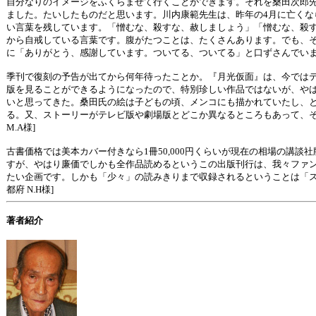
自分なりのイメージをふくらませて行くことができます。それを桑田次郎
ました。たいしたものだと思います。川内康範先生は、昨年の4月に亡くな
い言葉を残しています。「憎むな、殺すな、赦しましょう」「憎むな、殺す
から自戒している言葉です。腹がたつことは、たくさんあります。でも、
に「ありがとう、感謝しています。ついてる、ついてる」と口ずさんでいます。
季刊で復刻の予告が出てから何年待ったことか。『月光仮面』は、今では
版を見ることができるようになったので、特別珍しい作品ではないが、や
いと思ってきた。桑田氏の絵は子どもの頃、メンコにも描かれていたし、
る。又、ストーリーがテレビ版や劇場版とどこか異なるところもあって、そ
M.A様]
古書価格では美本カバー付きなら1冊50,000円くらいが現在の相場の講談
すが、やはり廉価でしかも全作品読めるというこの出版刊行は、我々ファ
たい企画です。しかも「少々」の読みきりまで収録されるということは「ス
都府 N.H様]
著者紹介