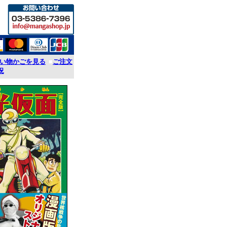
い物かごを見る
■
ご注文
況