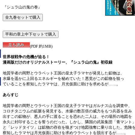
『シュラ山の鬼の巻』
(PDF 約1MB)
世界核戦争の危機が迫る！
漫画版だけのオリジナルストーリー、『シュラ山の鬼』初収録
地質学者の岡野とウラベット王国の皇太子ラマヤが発見した鉱物は、
水爆を遥かに上回るエネルギーを秘めていた！悪党がこの鉱物を狙っ
ていることを察知したラマヤは、月光仮面に助けを求めるが……。
あらすじ
地質学者の岡野とウラベット王国の皇太子ラマヤはガルナス山を調査中、
コロチタニウムの鉱脈を発見する。水爆の数百倍の威力をもつ兵器を生み
出すこの鉱物が、悪人の手に渡ることを恐れた二人は、その場所の地図を
永久に封印することを誓うのだった。しかし、隣国の武装集団「青マント
と「レッドタイツ」は鉱物の存在を嗅ぎつけ地図強奪に乗り出した。危険
察知したラマヤは月光仮面に助けを求めウラベットを脱出するが……。