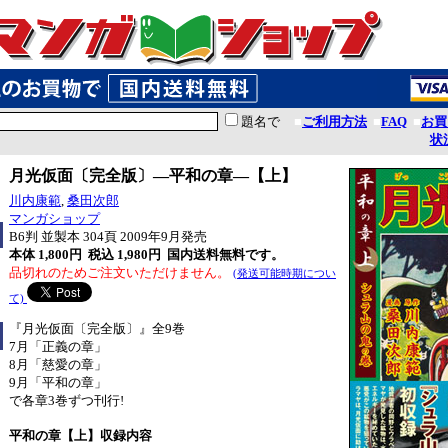
題名で
■
ご利用方法
■
FAQ
■
お買
状
月光仮面〔完全版〕―平和の章―【上】
川内康範
,
桑田次郎
マンガショップ
B6判 並製本 304頁 2009年9月発売
本体 1,800円 税込 1,980円
国内送料無料です。
品切れのためご注文いただけません。
(発送可能時期につい
て)
『月光仮面〔完全版〕』全9巻
7月「正義の章」
8月「慈愛の章」
9月「平和の章」
で各章3巻ずつ刊行!
平和の章【上】収録内容