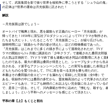
そして、武装集団を影で操り世界を核戦争に導こうとする「シュラ山の鬼
の正体は!?世界の運命は月光仮面に託された！
解説
～月光仮面は誰でしょう～
オートバイで颯爽と現れ、悪を蹴散らす正義のヒーロー『月光仮面』が
帰ってきた！1958年に宣弘社プロダクションによってTVドラマが制作され
たちまち大ヒット。いたるところで「月光仮面ごっこ」が繰り広げられ、
放映時間には「銭湯から子供の姿が消えた」ほどの怪物番組であった。
『月光仮面』はこれまでに多くの描き手によって漫画化されたが、TVド
ラマの開始から3ヶ月後に講談社の「少年クラブ」で連載された桑田次郎版
の人気は圧倒的で、TVドラマ終了後も連載が続き同誌の部数増に大きく貢
したのである。最大の要因は桑田が得意とした、シャープなタッチから生
出される、ド派手なアクションシーンだろう。この実写を超越した表現は
どもたちの心を鷲づかみして、TVに肩を並べる支持を勝ち得たのだ。
本書はその桑田版の全エピソードを漏れなく収録した完全版（全9巻）で
ある。収録作の中には桑田の多忙から、盟友楠高治のよって代筆された幻
エピソードもあり、マニアも納得のこれ以上ない完全版に仕上がっている
で、是非ご一読を。そして、川内康範が作中に込めた『憎むな、殺すな、
しましょう』という平和へのメッセージを感じとって頂きたい。
平和の章【上】もくじと初出