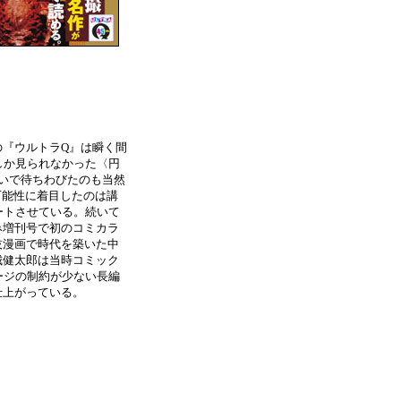
の『ウルトラQ』は瞬く間
しか見られなかった〈円
いで待ちわびたのも当然
可能性に着目したのは講
ートさせている。続いて
み増刊号で初のコミカラ
技漫画で時代を築いた中
城健太郎は当時コミック
ージの制約が少ない長編
仕上がっている。