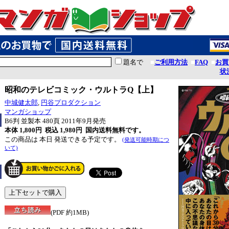
題名で
■
ご利用方法
■
FAQ
■
お買
状
昭和のテレビコミック・ウルトラQ【上】
中城健太郎
,
円谷プロダクション
マンガショップ
B6判 並製本 480頁 2011年9月発売
本体 1,800円 税込 1,980円
国内送料無料です。
この商品は 本日 発送できる予定です。
(発送可能時期につ
いて)
(PDF 約1MB)