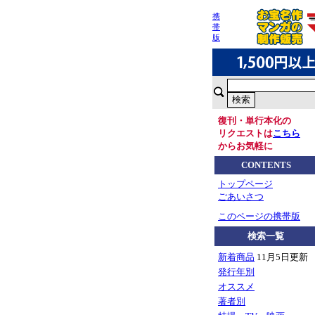
携
帯
版
復刊・単行本化の
リクエストは
こちら
からお気軽に
CONTENTS
トップページ
ごあいさつ
このページの携帯版
検索一覧
新着商品
11月5日更新
発行年別
オススメ
著者別