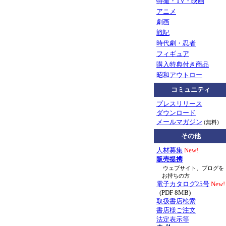
特撮・TV・映画
アニメ
劇画
戦記
時代劇・忍者
フィギュア
購入特典付き商品
昭和アウトロー
コミュニティ
プレスリリース
ダウンロード
メールマガジン
(無料)
その他
人材募集
New!
販売提携
ウェブサイト、ブログを
お持ちの方
電子カタログ25号
New!
(PDF 8MB)
取扱書店検索
書店様ご注文
法定表示等