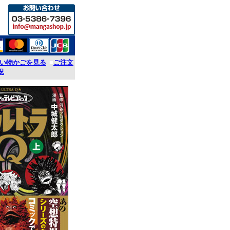
い物かごを見る
■
ご注文
況