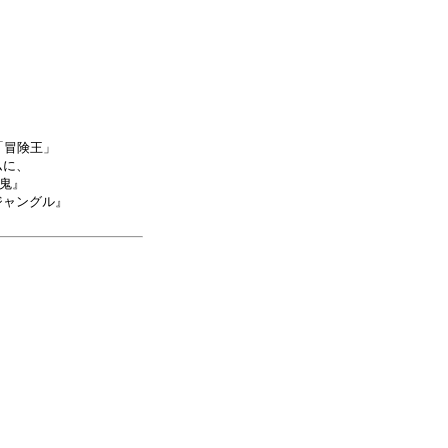
「冒険王」
ムに、
鬼』
ジャングル』