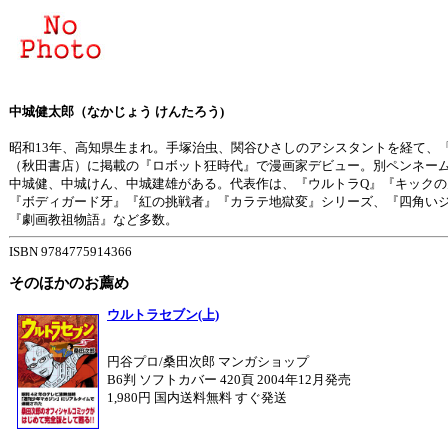
中城健太郎（なかじょう けんたろう)
昭和13年、高知県生まれ。手塚治虫、関谷ひさしのアシスタントを経て、
（秋田書店）に掲載の『ロボット狂時代』で漫画家デビュー。別ペンネー
中城健、中城けん、中城建雄がある。代表作は、『ウルトラQ』『キックの
『ボディガード牙』『紅の挑戦者』『カラテ地獄変』シリーズ、『四角い
『劇画教祖物語』など多数。
ISBN 9784775914366
そのほかのお薦め
ウルトラセブン(上)
円谷プロ/桑田次郎 マンガショップ
B6判 ソフトカバー 420頁 2004年12月発売
1,980円 国内送料無料 すぐ発送