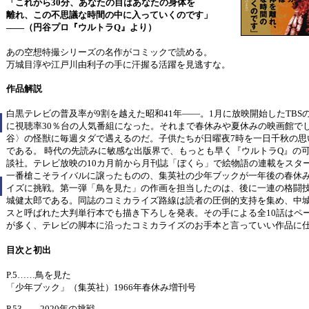
「これから30分、あなたの目はあなたの身体を
離れ、この不思議な時間の中に入っていくのです」
――（円谷プロ『ウルトラQ』より）
あの空想特撮シリーズの名作がコミックで読める。
万城目淳や江戸川由利子の手に汗握る活躍を見逃すな。
作品解説
白黒テレビの普及率が9割を越えた昭和41年――。1月に放映開始したTBS
に視聴率30％台の人気番組になった。それまで春休みや夏休みの映画館で
谷〉の怪獣に毎週タダで遇えるのだ。子供たちが日曜夜7時を一日千秋の思
である。 時代の先読みに敏感な出版界で、もっとも早く『ウルトラQ』の
談社。テレビ放映の10カ月前から月刊誌「ぼくら」で絵物語の連載をスタ
一番槍こそライバルに譲ったものの、集英社の少年ブックが一年後の春休
イズに挑戦。第一弾「鳥を見た」の作画を担当したのは、後に一連の格闘
城健太郎である。同誌のコミカライズ路線は読者の圧倒的支持を集め、中
スと呼ばれた大判単行本でも描き下ろしを発表。その手による全10話はペ
が多く、テレビの脚本に沿ったコミカライズのお手本と言っていい作品に
目次と初出
P.5……鳥を見た
「少年ブック」（集英社）1966年春休み増刊号
P.53……2020年の挑戦