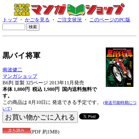
トップ
・
かごを見る
・
ご注文状況
・
このページのPC版
黒バイ将軍
南波健二
マンガショップ
B6判 並製 325ページ 2013年11月発売
本体 1,800円 税込 1,980円
国内送料無料で
す。
この商品は 8月10日に 発送できる予定です。
(発送可能時期につ
いて)
(PDF 約1MB)