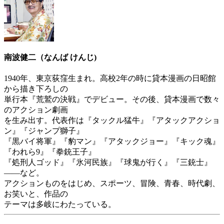
南波健二（なんば けんじ)
1940年、東京荻窪生まれ。高校2年の時に貸本漫画の日昭館
から描き下ろしの
単行本『荒鷲の決戦』でデビュー。その後、貸本漫画で数々
のアクション劇画
を生み出す。代表作は『タックル猛牛』『アタックアクショ
ン』『ジャンプ獅子』
『黒バイ将軍』『豹マン』『アタックジョー』『キック魂』
『われら9』『拳銃王子』
『処刑人ゴッド』『氷河民族』『球鬼が行く』『三銃士』
――など。
アクションものをはじめ、スポーツ、冒険、青春、時代劇、
お笑いと、作品の
テーマは多岐にわたっている。