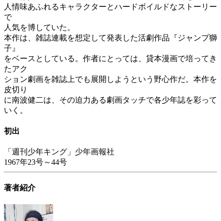
人情味あふれるキャラクターとハードボイルドなストーリー
で
人気を博していた。
本作は、雑誌連載を想定して発表した活劇作品『ジャンプ獅
子』
をベースとしている。作者にとっては、貸本漫画で培ってき
たアク
ション劇画を雑誌上でも展開しようという野心作だ。本作を
皮切り
に南波健二は、その迫力ある劇画タッチで各少年誌を彩って
いく。
初出
「週刊少年キング」少年画報社
1967年23号～44号
著者紹介