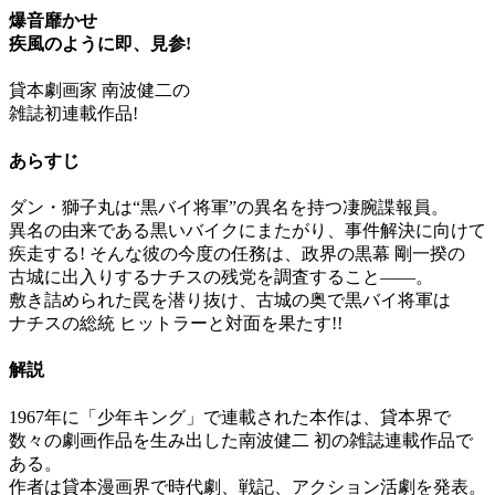
爆音靡かせ
疾風のように即、見参!
貸本劇画家 南波健二の
雑誌初連載作品!
あらすじ
ダン・獅子丸は“黒バイ将軍”の異名を持つ凄腕諜報員。
異名の由来である黒いバイクにまたがり、事件解決に向けて
疾走する! そんな彼の今度の任務は、政界の黒幕 剛一揆の
古城に出入りするナチスの残党を調査すること――。
敷き詰められた罠を潜り抜け、古城の奥で黒バイ将軍は
ナチスの総統 ヒットラーと対面を果たす!!
解説
1967年に「少年キング」で連載された本作は、貸本界で
数々の劇画作品を生み出した南波健二 初の雑誌連載作品で
ある。
作者は貸本漫画界で時代劇、戦記、アクション活劇を発表。