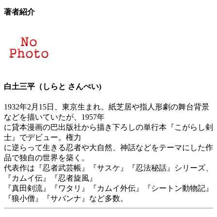
著者紹介
白土三平（しらと さんぺい)
1932年2月15日、東京生まれ。紙芝居や指人形劇の舞台背景
などを描いていたが、1957年
に貸本漫画の巴出版社から描き下ろしの単行本『こがらし剣
士』でデビュー。権力
に逆らって生きる忍者や大自然、神話などをテーマにした作
品で独自の世界を築く。
代表作は『忍者武芸帳』『サスケ』『忍法秘話』シリーズ、
『カムイ伝』『忍者旋風』
『真田剣流』『ワタリ』『カムイ外伝』『シートン動物記』
『狼小僧』『サバンナ』など多数。