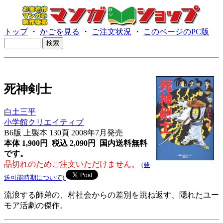
トップ
・
かごを見る
・
ご注文状況
・
このページのPC版
死神剣士
白土三平
小学館クリエイティブ
B6版 上製本 130頁 2008年7月発売
本体 1,900円 税込 2,090円
国内送料無料
です。
品切れのためご注文いただけません。
(発
送可能時期について)
流浪する師弟の、村社会からの差別を跳ね返す、隠れたユー
モア活劇の傑作。