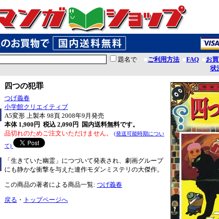
題名で
■
ご利用方法
■
FAQ
■
お買
状
四つの犯罪
つげ義春
小学館クリエイティブ
A5変形 上製本 98頁 2008年9月発売
本体 1,900円 税込 2,090円
国内送料無料です。
品切れのためご注文いただけません。
(発送可能時期につい
て)
「生きていた幽霊」につづいて発表され、劇画グループ
にも静かな衝撃を与えた連作モダンミステリの大傑作。
この商品の著者による商品一覧:
つげ義春
戻る
・
トップページへ