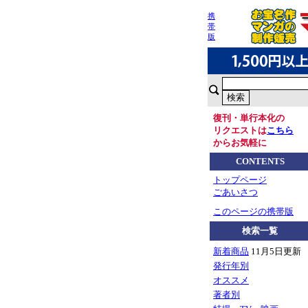
携
帯
版
復刊・単行本化の
リクエストは
こちら
からお気軽に
CONTENTS
トップページ
ごあいさつ
このページの携帯版
検索一覧
新着商品
11月5日更新
発行年別
オススメ
著者別