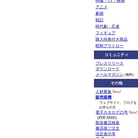
特撮・TV・映画
アニメ
劇画
戦記
時代劇・忍者
フィギュア
購入特典付き商品
昭和アウトロー
コミュニティ
プレスリリース
ダウンロード
メールマガジン
(無料)
その他
人材募集
New!
販売提携
ウェブサイト、ブログを
お持ちの方
電子カタログ25号
New!
(PDF 8MB)
取扱書店検索
書店様ご注文
法定表示等