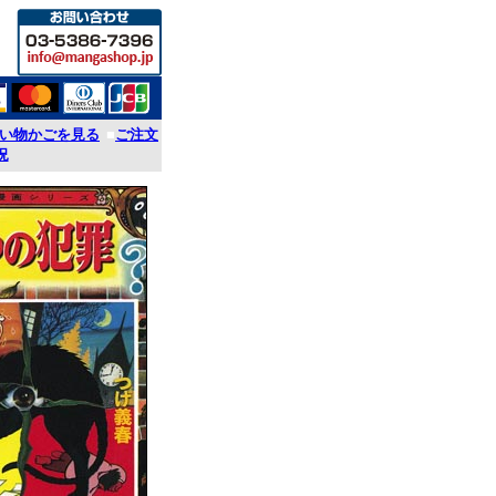
い物かごを見る
■
ご注文
況