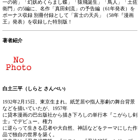
一の術」「幻妖めくらまし蝶」「猿飛誕生」「鳥人」「土佐
衛門」の5編に、名作「真田剣流」の予告編（61年発表）を
ボーナス収録 別冊付録として「富士の天兵」（58年『漫画
王』発表）を収録した特別版！
著者紹介
白土三平（しらと さんぺい)
1932年2月15日、東京生まれ。紙芝居や指人形劇の舞台背景
などを描いていたが、1957年
に貸本漫画の巴出版社から描き下ろしの単行本『こがらし剣
士』でデビュー。権力
に逆らって生きる忍者や大自然、神話などをテーマにした作
品で独自の世界を築く。