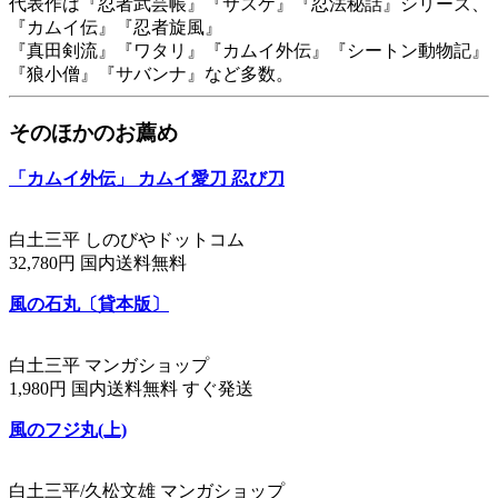
代表作は『忍者武芸帳』『サスケ』『忍法秘話』シリーズ、
『カムイ伝』『忍者旋風』
『真田剣流』『ワタリ』『カムイ外伝』『シートン動物記』
『狼小僧』『サバンナ』など多数。
そのほかのお薦め
「カムイ外伝」 カムイ愛刀 忍び刀
白土三平 しのびやドットコム
32,780円 国内送料無料
風の石丸〔貸本版〕
白土三平 マンガショップ
1,980円 国内送料無料 すぐ発送
風のフジ丸(上)
白土三平/久松文雄 マンガショップ