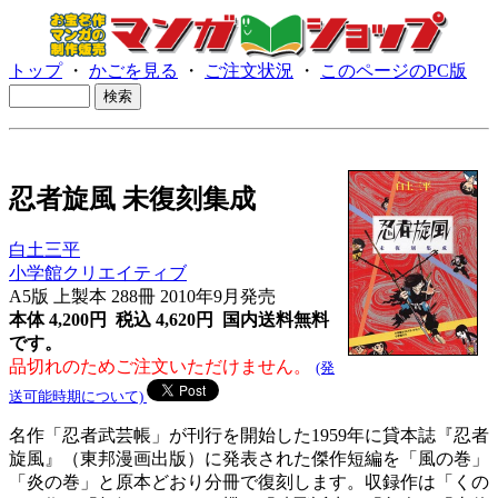
トップ
・
かごを見る
・
ご注文状況
・
このページのPC版
忍者旋風 未復刻集成
白土三平
小学館クリエイティブ
A5版 上製本 288冊 2010年9月発売
本体 4,200円 税込 4,620円
国内送料無料
です。
品切れのためご注文いただけません。
(発
送可能時期について)
名作「忍者武芸帳」が刊行を開始した1959年に貸本誌『忍者
旋風』（東邦漫画出版）に発表された傑作短編を「風の巻」
「炎の巻」と原本どおり分冊で復刻します。収録作は「くの