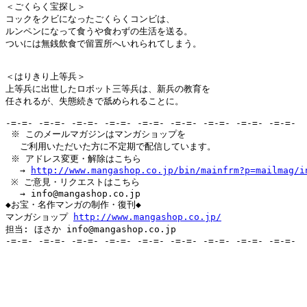
＜ごくらく宝探し＞

コックをクビになったごくらくコンビは、

ルンペンになって食うや食わずの生活を送る。

ついには無銭飲食で留置所へいれられてしまう。

＜はりきり上等兵＞

上等兵に出世したロボット三等兵は、新兵の教育を

任されるが、失態続きで舐められることに。

-=-=- -=-=- -=-=- -=-=- -=-=- -=-=- -=-=- -=-=- -=-=-

 ※ このメールマガジンはマンガショップを

　 ご利用いただいた方に不定期で配信しています。

 ※ アドレス変更・解除はこちら

　 → 
http://www.mangashop.co.jp/bin/mainfrm?p=mailmag/i
 ※ ご意見・リクエストはこちら

　 → info@mangashop.co.jp

◆お宝・名作マンガの制作・復刊◆

マンガショップ 
http://www.mangashop.co.jp/
担当: ほさか info@mangashop.co.jp

-=-=- -=-=- -=-=- -=-=- -=-=- -=-=- -=-=- -=-=- -=-=-
