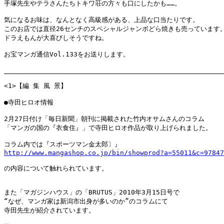
手塚先生やテラさんたちトキワ荘の方々も口にしたかも……。

気になるお味は、なんとなく高級感がある、上品な口当たりです。

このお店では直径26センチのスペシャルジャンボどら焼きも売っています。
ドラえもんが大喜びしそうですね。

お宝マンガ通信Vol.133をお送りします。

_______________________________________________________
<1>【編 集 風 景】

●寺田ヒロオ情報

2月27日付け「毎日新聞」朝刊に掲載された竹内オサムさんのコラム

「マンガの国の『衣食住』」で寺田ヒロオ作品が取り上げられました。

http://www.mangashop.co.jp/bin/showprod?a=55011&c=97847
の内容について触れられています。

また「マガジンハウス」の「BRUTUS」2010年3月15日号で

“なぜ、マンガ家は新潟市出身が多いのか”のコラムにて

寺田先生が紹介されています。
