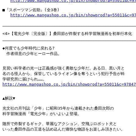
http://www.mangashop.co.jp/bin/showprod?a=55011&c=9
■『スポーツマン佐助』(全3巻)　

http://www.mangashop.co.jp/bin/showprod?a=55011&c=9
_______________________________________________________
<4>【電光少年〔完全版〕】桑田節が炸裂する科学冒険漫画を初単行本化

_______________________________________________________
◆何度でも少年時代に戻れる?

　作者得意の少年ヒーロー作品。

見習い科学者の光一は正義感が強く勇敢な少年だ。ある日、黒い月と

名のる怪人から、保管しているライオン像を奪うという犯行予告が科

http://www.mangashop.co.jp/bin/showprod?a=55011&c=97847
▲解説▼

光文社の月刊誌「少年」に昭和35年から連載された桑田次郎の

科学冒険漫画『電光少年』がいよいよ登場。

随所で炸裂するギャク、華麗なアクション、空飛ぶロボット犬と

いった桑田作品の王道を詰め込んだ痛快な物語をお楽しみ頂きたい。
