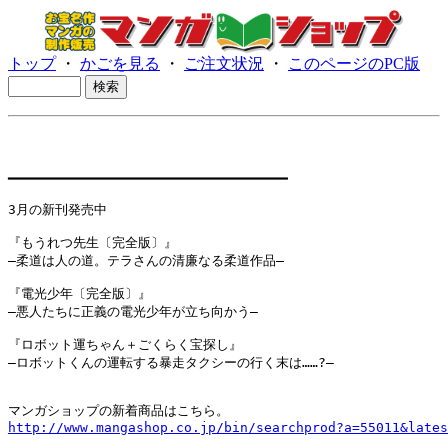
トップ
・
かごを見る
・
ご注文状況
・
このページのPC版
━━━━━━━━━━━━━━━━━━━━━━━━━━━━━━━━━━━

3月の新刊発売中

『もうれつ先生〔完全版〕』

―柔道は人の道。テラさんの清廉なる柔道作品―

『電光少年〔完全版〕』

―悪人たちに正義の電光少年が立ち向かう―

『ロボット運ちゃん＋ごくらく宝探し』

―ロボットくんの運転する暴走タクシーの行く末は……?―

http://www.mangashop.co.jp/bin/searchprod?a=55011&lates