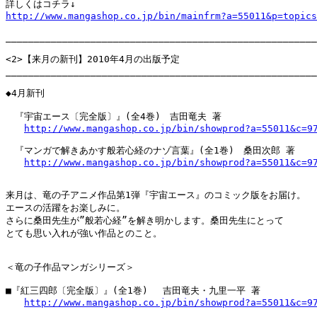
http://www.mangashop.co.jp/bin/mainfrm?a=55011&p=topics
_______________________________________________________
<2>【来月の新刊】2010年4月の出版予定

_______________________________________________________
◆4月新刊

　『宇宙エース〔完全版〕』(全4巻)　吉田竜夫 著

http://www.mangashop.co.jp/bin/showprod?a=55011&c=9
　『マンガで解きあかす般若心経のナゾ言葉』(全1巻)　桑田次郎 著

http://www.mangashop.co.jp/bin/showprod?a=55011&c=9
来月は、竜の子アニメ作品第1弾『宇宙エース』のコミック版をお届け。

エースの活躍をお楽しみに。

さらに桑田先生が”般若心経”を解き明かします。桑田先生にとって

とても思い入れが強い作品とのこと。

＜竜の子作品マンガシリーズ＞

■『紅三四郎〔完全版〕』(全1巻) 　吉田竜夫・九里一平 著

http://www.mangashop.co.jp/bin/showprod?a=55011&c=9