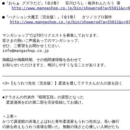
■『おらぁ グズラだど』(全2巻) 　笹川ひろし・板井れんたろう 著

http://www.mangashop.co.jp/bin/showprod?a=55011&c=9
■『ハクション大魔王〔完全版〕』(全1巻) 　タツノコプロ製作

http://www.mangashop.co.jp/bin/showprod?a=55011&c=9
マンガショップでは刊行リクエストを募集しております。

皆さまの熱いご声援あってのマンガショップ。

ぜひ、ご要望をお聞かせください。

info@mangashop.co.jp

掲載誌や掲載時期、その他関連情報を合わせて

お知らせいただけますと、検討しやすくなることがあります。

_______________________________________________________
<3>【もうれつ先生〔完全版〕】柔道を通してテラさんが人の道を説く

_______________________________________________________
◆テラさんの代表作『暗闇五段』の原型となった

　柔道漫画を幻の第二部を完全収録してお届け。

＜上巻＞

かつて講道館の赤鬼とよばれた青年柔道家もうれつ先生は、長い修行

の旅を終えもうれつ道場を開いた。無敵の強さと心優しい人柄がたち
