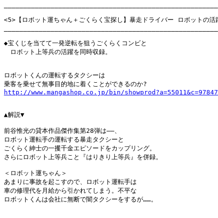
_______________________________________________________
<5>【ロボット運ちゃん＋ごくらく宝探し】暴走ドライバー ロボットの活躍
_______________________________________________________
◆宝くじを当てて一発逆転を狙うごくらくコンビと

　ロボット上等兵の活躍を同時収録。

ロボットくんの運転するタクシーは

http://www.mangashop.co.jp/bin/showprod?a=55011&c=97847
▲解説▼

前谷惟光の貸本作品傑作集第28弾は――、

ロボット運転手の運転する暴走タクシーと

ごくらく紳士の一攫千金エピソードをカップリング。

さらにロボット上等兵こと『はりきり上等兵』を併録。

＜ロボット運ちゃん＞

あまりに事故を起こすので、ロボット運転手は

車の修理代を月給から引かれてしまう。不平な

ロボットくんは会社に無断で闇タクシーをするが……。
