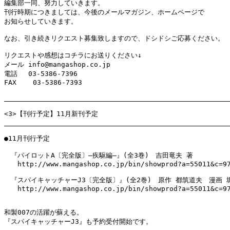
編集部一同、努力していきます。

刊行時期につきましては、今後のメールマガジン、ホームページで

お知らせしていきます。

なお、引き続きリクエスト募集致しますので、ドシドシご応募ください。

リクエストや感想はコチラにお送りください↓

メール info@mangashop.co.jp

電話　 03-5386-7396

FAX    03-5386-7393

_______________________________________________________
<3>【刊行予定】11月新刊予定

_______________________________________________________
●11月刊行予定

　『パイロットA〔完全版〕―疾駆編―』(全3巻)　吉田竜夫 著

　　http://www.mangashop.co.jp/bin/showprod?a=55011&c=97
　『スパイキャッチャーJ3〔完全版〕』(全2巻)　原作 都筑道夫　漫画 堀
　　http://www.mangashop.co.jp/bin/showprod?a=55011&c=97
和製007の活躍が蘇える。

『スパイキャッチャーJ3』も予約受付開始です。
