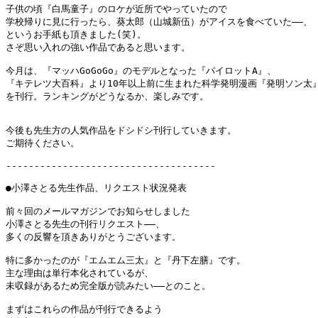
子供の頃『白馬童子』のロケが近所でやっていたので

学校帰りに見に行ったら、葵太郎（山城新伍）がアイスを食べていた――、

というお手紙も頂きました(笑)。

さぞ思い入れの強い作品であると思います。

今月は、『マッハGoGoGo』のモデルとなった『パイロットA』、

『キテレツ大百科』より10年以上前に生まれた科学発明漫画『発明ソン太』
を刊行。ランキングがどうなるか、楽しみです。

今後も先生方の人気作品をドシドシ刊行していきます。

ご期待ください。

-------------------------------------

●小澤さとる先生作品、リクエスト状況発表

前々回のメールマガジンでお知らせしました

小澤さとる先生の刊行リクエスト――、

多くの反響を頂きありがとうございます。

特に多かったのが『エムエム三太』と『丹下左膳』です。

主な理由は単行本化されているが、

未収録があるため完全版が読みたい――とのこと。

まずはこれらの作品が刊行できるよう
