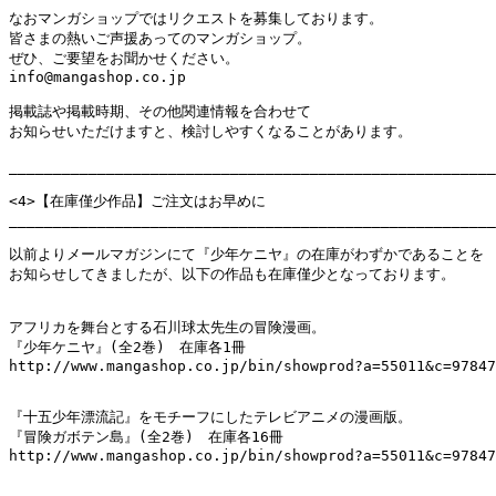
なおマンガショップではリクエストを募集しております。

皆さまの熱いご声援あってのマンガショップ。

ぜひ、ご要望をお聞かせください。

info@mangashop.co.jp

掲載誌や掲載時期、その他関連情報を合わせて

お知らせいただけますと、検討しやすくなることがあります。

_______________________________________________________
<4>【在庫僅少作品】ご注文はお早めに

_______________________________________________________
以前よりメールマガジンにて『少年ケニヤ』の在庫がわずかであることを

お知らせしてきましたが、以下の作品も在庫僅少となっております。

アフリカを舞台とする石川球太先生の冒険漫画。

『少年ケニヤ』(全2巻)　在庫各1冊

http://www.mangashop.co.jp/bin/showprod?a=55011&c=97847
『十五少年漂流記』をモチーフにしたテレビアニメの漫画版。

『冒険ガボテン島』(全2巻)　在庫各16冊

http://www.mangashop.co.jp/bin/showprod?a=55011&c=97847