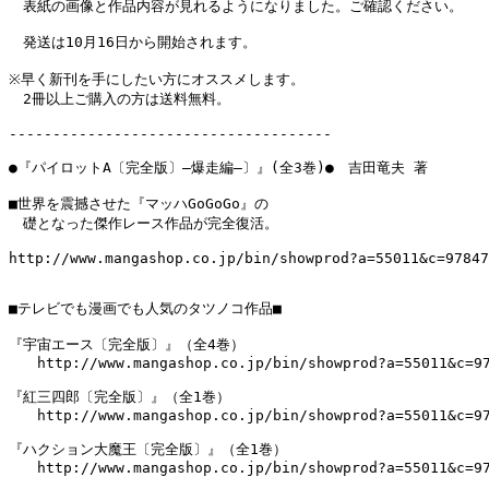
　表紙の画像と作品内容が見れるようになりました。ご確認ください。

　発送は10月16日から開始されます。

※早く新刊を手にしたい方にオススメします。

　2冊以上ご購入の方は送料無料。

-------------------------------------

●『パイロットA〔完全版〕―爆走編―〕』(全3巻)●　吉田竜夫 著

■世界を震撼させた『マッハGoGoGo』の

　礎となった傑作レース作品が完全復活。

http://www.mangashop.co.jp/bin/showprod?a=55011&c=97847
■テレビでも漫画でも人気のタツノコ作品■

『宇宙エース〔完全版〕』（全4巻）

　　http://www.mangashop.co.jp/bin/showprod?a=55011&c=97
『紅三四郎〔完全版〕』（全1巻）

　　http://www.mangashop.co.jp/bin/showprod?a=55011&c=97
『ハクション大魔王〔完全版〕』（全1巻）

　　http://www.mangashop.co.jp/bin/showprod?a=55011&c=97