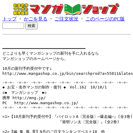
トップ
・
かごを見る
・
ご注文状況
・
このページのPC版
━━━━━━━━━━━━━━━━━━━━━━━━━━━━━━━━━━━

どこよりも早くマンガショップの新刊を手に入れるなら

マンガショップのホームページから。

10月の新刊予約受付中です↓

http://www.mangashop.co.jp/bin/searchprod?a=55011&lates
-=-=- -=-=- -=-=- -=-=- -=-=- -=-=- -=-=- -=-=- -=-=-

◆ お宝・名作マンガの制作・復刊 ◆　Vol.162　10/10/1

◇◆　マンガショップ　◆◇

携帯 http://mng.jp/ 

PC   http://www.mangashop.co.jp/

-=-=- -=-=- -=-=- -=-=- -=-=- -=-=- -=-=- -=-=- -=-=-

<1>【10月新刊予約受付中】『パイロットA〔完全版〕―爆走編―』(全3巻)

               　　　 　 『発明ソン太〔完全版〕』(全2巻)

<2>【編 集 風 景】9月のご注文ランキングベスト10、他
