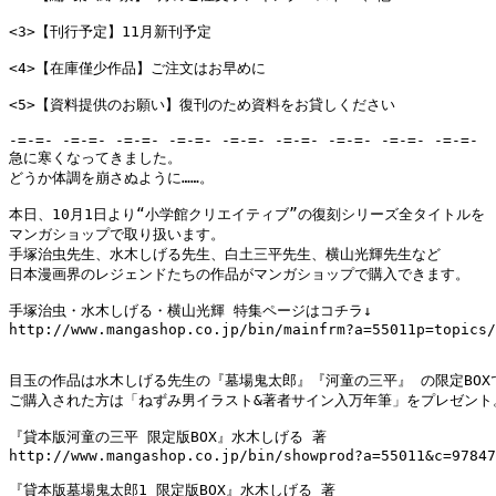
<3>【刊行予定】11月新刊予定

<4>【在庫僅少作品】ご注文はお早めに

<5>【資料提供のお願い】復刊のため資料をお貸しください

-=-=- -=-=- -=-=- -=-=- -=-=- -=-=- -=-=- -=-=- -=-=-

急に寒くなってきました。

どうか体調を崩さぬように……。

本日、10月1日より“小学館クリエイティブ”の復刻シリーズ全タイトルを

マンガショップで取り扱います。

手塚治虫先生、水木しげる先生、白土三平先生、横山光輝先生など

日本漫画界のレジェンドたちの作品がマンガショップで購入できます。

手塚治虫・水木しげる・横山光輝 特集ページはコチラ↓

http://www.mangashop.co.jp/bin/mainfrm?a=55011p=topics/
目玉の作品は水木しげる先生の『墓場鬼太郎』『河童の三平』 の限定BOXで
ご購入された方は「ねずみ男イラスト&著者サイン入万年筆」をプレゼント。
『貸本版河童の三平 限定版BOX』水木しげる 著

http://www.mangashop.co.jp/bin/showprod?a=55011&c=97847
『貸本版墓場鬼太郎1 限定版BOX』水木しげる 著
