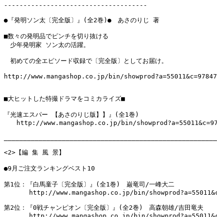
-------------------------------------

●『発明ソン太〔完全版〕』(全2巻)●　あさのりじ 著

■数々の発明品でピンチを切り抜ける

　少年発明家 ソン太の活躍。

　初めての全エピソード収録で〔完全版〕としてお届け。

http://www.mangashop.co.jp/bin/showprod?a=55011&c=97847
■大ヒットした特撮ドラマをコミカライズ■

『光速エスパー 【あさのりじ版】】』(全1巻)

　　http://www.mangashop.co.jp/bin/showprod?a=55011&c=97
_______________________________________________________
<2>【編 集 風 景】

●9月ご注文ランキングベスト10

第1位：『白馬童子〔完全版〕』(全1巻)　巌竜司/一峰大二

　　　　http://www.mangashop.co.jp/bin/showprod?a=55011&c
第2位：『0戦チャンピオン〔完全版〕』(全2巻)　高森朝雄/吉田竜夫

　　　　http://www.mangashop.co.jp/bin/showprod?a=55011&c