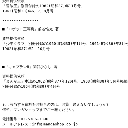
資料提供依頼

「冒険王」別冊付録の1962(昭和37)年11月号、

1963(昭和38)年6、7、8月号

----------------

■『ロボット三等兵』前谷惟光 著

資料提供依頼

「少年クラブ」別冊付録の1960(昭和35)年1月号、1961(昭和36)年8月号
1962(昭和37)年1、10月号

----------------

■『キャプテン8』関谷ひさし 著

資料提供依頼

「まんが王」本誌の1962(昭和37)年12月号、1963(昭和38)年5月号掲載
別冊付録の1964(昭和39)年4月号

----------------

もし該当する資料をお持ちの方は、お貸し願えないでしょうか?

何卒、マンガショップまでご一報ください。

電話番号：03-5386-7396

メールアドレス：info@mangashop.co.jp
