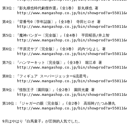
第3位：『影丸穣也時代劇傑作選』(全1巻)　影丸穣也 著

　　　　http://www.mangashop.co.jp/bin/showprod?a=55011&c
第4位：『背番号0〔学年誌版〕』(全3巻)　寺田ヒロオ 著

　　　　http://www.mangashop.co.jp/bin/showprod?a=55011&c
第5位：『魔神バンダー〔完全版〕』(全4巻)　平田昭吾/井上智

　　　　http://www.mangashop.co.jp/bin/showprod?a=55011&c
第6位：『平原児サブ〔完全版〕』(全3巻)　武内つなよし 著

　　　　http://www.mangashop.co.jp/bin/showprod?a=55011&c
第7位：『ハンマーキット〔完全版〕』(全3巻)　堀江卓 著

　　　　http://www.mangashop.co.jp/bin/showprod?a=55011&c
第8位：『フィギュア スーパージェッター&流星号』　

　　　　http://www.mangashop.co.jp/bin/showprod?a=55011&c
第9位：『怪獣王子〔園田版〕』(全2巻)　園田光慶 著

　　　　http://www.mangashop.co.jp/bin/showprod?a=55011&c
第10位：『ジャガーの眼〔完全版〕』(全2巻)　高垣眸/たつみ勝丸

　　　　http://www.mangashop.co.jp/bin/showprod?a=55011&c
9月はやはり『白馬童子』が圧倒的人気でした。
