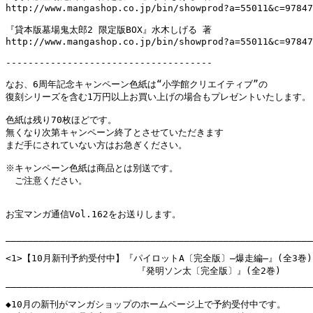
http://www.mangashop.co.jp/bin/showprod?a=55011&c=97847
『貸本版墓場鬼太郎2 限定版BOX』水木しげる 著

http://www.mangashop.co.jp/bin/showprod?a=55011&c=97847
-------------------------------------

なお、6周年記念キャンペーン色紙は“小学館クリエイティブ”の

復刻シリーズを含む1万円以上お買い上げの場合もプレゼントいたします。

色紙は残り70枚ほどです。

無くなり次第キャンペーン終了とさせていただきます

まだ手にされていない方はお急ぎください。

※キャンペーン色紙は商品とは別送です。

　ご注意ください。

お宝マンガ通信Vol.162をお送りします。

_______________________________________________________
<1>【10月新刊予約受付中】『パイロットA〔完全版〕―爆走編―』(全3巻)

               　　　 　 『発明ソン太〔完全版〕』(全2巻)

_______________________________________________________
◆10月の新刊がマンガショップのホームページ上で予約受付中です。
