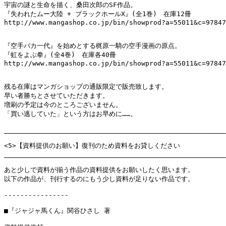
宇宙の謎と生命を描く、桑田次郎のSF作品。

『失われたムー大陸 + ブラックホールX』(全1巻)　在庫12冊

http://www.mangashop.co.jp/bin/showprod?a=55011&c=97847
『空手バカ一代』を始めとする梶原一騎の空手漫画の原点。

『虹をよぶ拳』(全4巻)　在庫各40冊

http://www.mangashop.co.jp/bin/showprod?a=55011&c=97847
残る在庫はマンガショップの通販限定で販売致します。

早い者勝ちとさせていただきます。

増刷の予定は今のところございません。

「買い逃していた」という方はお早めに……。

_______________________________________________________
<5>【資料提供のお願い】復刊のため資料をお貸しください

_______________________________________________________
あと少しで資料が揃う作品の資料提供をお願いしたく思います。

以下の作品が、刊行するのにもう少し資料が足りない作品です。

----------------

■『ジャジャ馬くん』関谷ひさし 著
