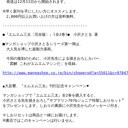
　発送は12月11日から開始されます。

※早く新刊を手にしたい方にオススメします。

　2,800円以上お買い上げの方は送料無料。

-------------------------------------

●『エムエム三太〔完全版〕』(全2巻)●　小沢さとる 著

■マンガショップ小沢さとるシリーズ第一弾は、

　大人気を博した超能力漫画。

　今回の復刻のために、小沢先生による描きおろしカバー、

　「図解 これがエムエムマシンだ」を収録。

http://www.mangashop.co.jp/bin/showprod?a=55011&c=9784
▲大反響、『エムエム三太』刊行記念キャンペーン▼

マンガショップで『エムエム三太』全2巻を購入すると、

小沢さとる先生描きおろし“サブマリン707&ジュニア特製しおりセット”

をプレゼントします。しおりの裏面に小沢先生からのメッセージ付き。

※しおりセットは商品と一緒にお届けします。

※書店ではこのキャンペーンは行いません。
