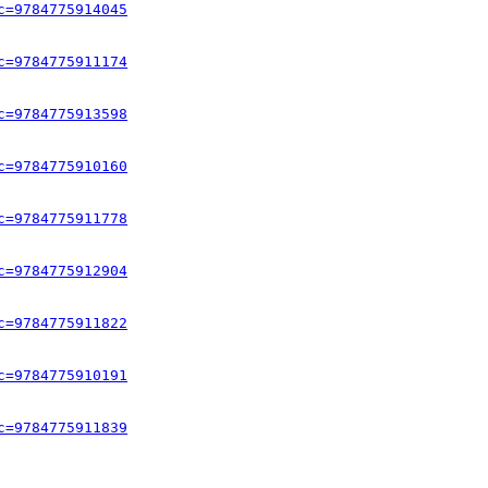
c=9784775914045
c=9784775911174
c=9784775913598
c=9784775910160
c=9784775911778
c=9784775912904
c=9784775911822
c=9784775910191
c=9784775911839