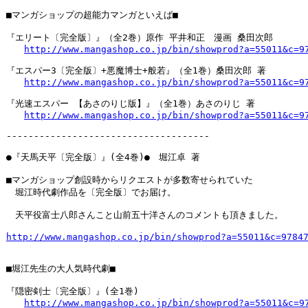
■マンガショップの超能力マンガといえば■

『エリート〔完全版〕』（全2巻）原作 平井和正　漫画 桑田次郎

http://www.mangashop.co.jp/bin/showprod?a=55011&c=9
『エスパー3〔完全版〕+悪魔博士+般若』（全1巻）桑田次郎 著

http://www.mangashop.co.jp/bin/showprod?a=55011&c=9
『光速エスパー 【あさのりじ版】』（全1巻）あさのりじ 著

http://www.mangashop.co.jp/bin/showprod?a=55011&c=9
-------------------------------------

●『天馬天平〔完全版〕』(全4巻)●　堀江卓 著

■マンガショップ創設時からリクエストが多数寄せられていた

　堀江時代劇作品を〔完全版〕でお届け。

　天平役富士八郎さんこと山前五十洋さんのコメントも頂きました。

http://www.mangashop.co.jp/bin/showprod?a=55011&c=9784
■堀江先生の大人気時代劇■

『隠密剣士〔完全版〕』(全1巻)

http://www.mangashop.co.jp/bin/showprod?a=55011&c=9