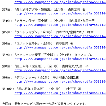
http://www.mangashop.co.jp/bin/showprod?a=55011&
第3位：『桑田次郎アダルト短編集』(全1巻)　桑田次郎 著

http://www.mangashop.co.jp/bin/showprod?a=55011&
第4位：『アラーの使者〔完全版〕』(全1巻)　川内康範/九里一平

http://www.mangashop.co.jp/bin/showprod?a=55011&
第5位：『ウルトラセブン』(全3巻)　円谷プロ/桑田次郎/一峰大二

http://www.mangashop.co.jp/bin/showprod?a=55011&
第6位：『ロボット三等兵』(全3巻)　前谷惟光 著

http://www.mangashop.co.jp/bin/showprod?a=55011&
第7位：『ハクション大魔王〔完全版〕』(全1巻)　タツノコプロ

http://www.mangashop.co.jp/bin/showprod?a=55011&
第8位：『紅三四郎〔完全版〕』(全1巻)　吉田竜夫/九里一平

http://www.mangashop.co.jp/bin/showprod?a=55011&
第9位：『デスハンター』(全2巻)　平井和正/桑田次郎

http://www.mangashop.co.jp/bin/showprod?a=55011&
第10位：『風の石丸〔貸本版〕』(全1巻)　白土三平 著

http://www.mangashop.co.jp/bin/showprod?a=55011&
今回は、新刊とテレビも賑わせた作品が多数ランクインです。
