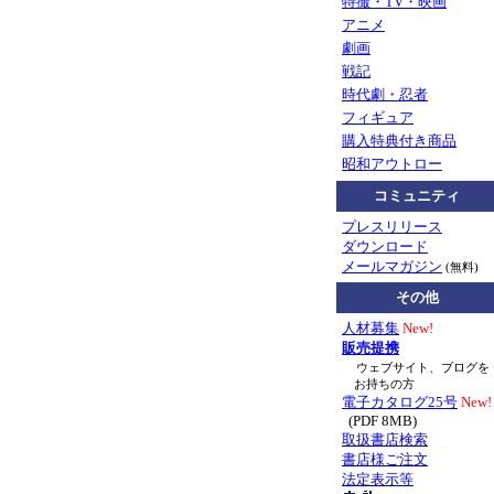
特撮・TV・映画
アニメ
劇画
戦記
時代劇・忍者
フィギュア
購入特典付き商品
昭和アウトロー
コミュニティ
プレスリリース
ダウンロード
メールマガジン
(無料)
その他
人材募集
New!
販売提携
ウェブサイト、ブログを
お持ちの方
電子カタログ25号
New!
(PDF 8MB)
取扱書店検索
書店様ご注文
法定表示等