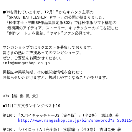
■CMも流れていますが、12月1日からキムタク主演の

 「SPACE BATTLESHIP ヤマト」の公開が始まりました。

 『松本零士・初期SF作品集限定版BOX』では松本版ヤマト構想の

  最初期のアイディア、ストーリー、キャラクターのメモを記した

 『創作ノート』を復刻。“ヤマト”ファン必見です。

マンガショップではリクエストを募集しております。

皆さまの熱いご声援あってのマンガショップ。

ぜひ、ご要望をお聞かせください。

info@mangashop.co.jp

掲載誌や掲載時期、その他関連情報を合わせて

お知らせいただけますと、検討しやすくなることがあります。

_______________________________________________________
<3>【編 集 風 景】

●11月ご注文ランキングベスト10

第1位：『スパイキャッチャーJ3〔完全版〕』(全2巻)　堀江卓 著

http://www.mangashop.co.jp/bin/showprod?a=55011&
第2位：『パイロットA〔完全版〕―疾駆編―』(全3巻)　吉田竜夫 著
