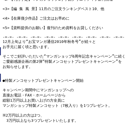
<3>【編 集 風 景】11月のご注文ランキングベスト10、他

<4>【在庫僅少作品】ご注文はお早めに

<5>【資料提供のお願い】復刊のため資料をお貸しください

-=-=- -=-=- -=-=- -=-=- -=-=- -=-=- -=-=- -=-=- -=-=-

12月上旬より“お宝マンガ通信2010年秋冬号”が続々と

お手元に届く頃と思います。

そこでご好評いただいた“マンガショップ6周年記念キャンペーン”に続く

ご愛顧感謝企画の第2弾“特製メンコセットプレゼントキャンペーン”を

お知らせします。

●特製メンコセットプレゼントキャンペーン開始

キャンペーン期間中にマンガショップへの

直接お電話・FAX・ホームページから

総額1万円以上お買い上げの方全員に

マンガショップ特製メンコセット（7枚入り）を1つプレゼント。

※2万円以上の方は2つ、

　3万円以上なら3つプレゼントいたします。
