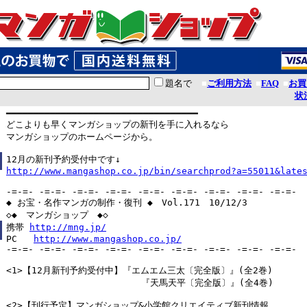
題名で
■
ご利用方法
■
FAQ
■
お買
状
━━━━━━━━━━━━━━━━━━━━━━━━━━━━━━━━━━━

どこよりも早くマンガショップの新刊を手に入れるなら

マンガショップのホームページから。

http://www.mangashop.co.jp/bin/searchprod?a=55011&late
-=-=- -=-=- -=-=- -=-=- -=-=- -=-=- -=-=- -=-=- -=-=-

◆ お宝・名作マンガの制作・復刊 ◆　Vol.171　10/12/3

◇◆　マンガショップ　◆◇

携帯 
http://mng.jp/
PC   
http://www.mangashop.co.jp/
-=-=- -=-=- -=-=- -=-=- -=-=- -=-=- -=-=- -=-=- -=-=-

<1>【12月新刊予約受付中】『エムエム三太〔完全版〕』(全2巻)

　                       『天馬天平〔完全版〕』(全4巻)

<2>【刊行予定】マンガショップ&小学館クリエイティブ新刊情報
