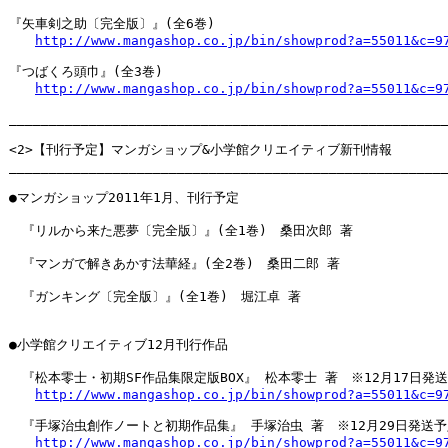
『矢車剣之助〔完全版〕』(全6巻)

http://www.mangashop.co.jp/bin/showprod?a=55011&c=9
『つばくろ頭巾』(全3巻)

http://www.mangashop.co.jp/bin/showprod?a=55011&c=9
_______________________________________________________
<2>【刊行予定】マンガショップ&小学館クリエイティブ新刊情報

_______________________________________________________
●マンガショップ2011年1月、刊行予定

　『リルから来た悪夢〔完全版〕』(全1巻)　桑田次郎 著

　『マンガで解きあかす法華経』(全2巻)　桑田二郎 著

　『ガンキング〔完全版〕』(全1巻)　堀江卓 著

●小学館クリエイティブ12月刊行作品

　『松本零士・初期SF作品集限定版BOX』 松本零士 著　※12月17日発送
http://www.mangashop.co.jp/bin/showprod?a=55011&c=9
　『手塚治虫創作ノートと初期作品集』 手塚治虫 著　※12月29日発送予
http://www.mangashop.co.jp/bin/showprod?a=55011&c=9