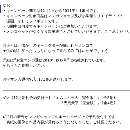
なお

・キャンペーン期間は12月1日から2011年4月末日です。

・キャンペーン対象商品はマンガショップ及び小学館クリエイティブの

　漫画、そしてフィギュアです。

・期間中は何度でもキャンペーンにご参加いただけます。

・メンコセットがなくなり次第終了とさせていただきます。ご了承ください
お正月は、懐かしのキャラクターが描かれたメンコで

子供の頃に戻ったつもりになって遊んでみてはいかがでしょう。

詳細は“お宝マンガ通信2010年秋冬号”に掲載されています。

そちらもご参照ください。

お宝マンガ通信Vol.171をお送りします。

_______________________________________________________
<1>【12月新刊予約受付中】『エムエム三太〔完全版〕』(全2巻)

　                       『天馬天平〔完全版〕』(全4巻)

_______________________________________________________
◆12月の新刊がマンガショップのホームページ上で予約受付中です。

　表紙の画像と作品内容が見れるようになりました。ご確認ください。
