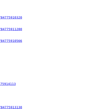
784775910320
784775911280
784775910566
775914113
784775913130