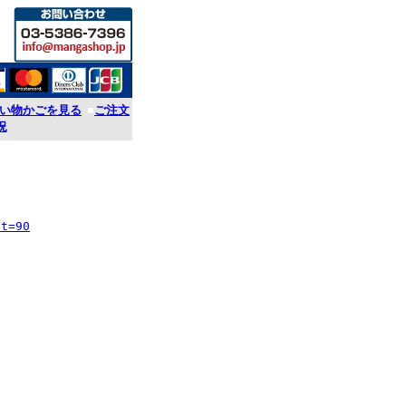
い物かごを見る
■
ご注文
況
st=90