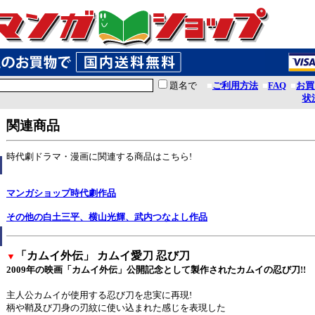
題名で
■
ご利用方法
■
FAQ
■
お買
状
関連商品
時代劇ドラマ・漫画に関連する商品はこちら!
マンガショップ時代劇作品
その他の白土三平、横山光輝、武内つなよし作品
「カムイ外伝」 カムイ愛刀 忍び刀
▼
2009年の映画「カムイ外伝」公開記念として製作されたカムイの忍び刀!!
主人公カムイが使用する忍び刀を忠実に再現!
柄や鞘及び刀身の刃紋に使い込まれた感じを表現した