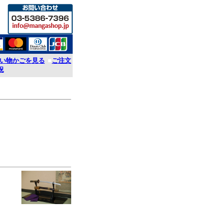
い物かごを見る
■
ご注文
況