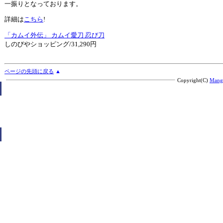
一振りとなっております。
詳細は
こちら
!
「カムイ外伝」 カムイ愛刀 忍び刀
しのびやショッピング/31,290円
ページの先頭に戻る
▲
Copyright(C)
Mang