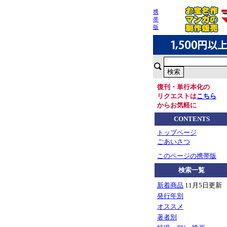
携
帯
版
復刊・単行本化の
リクエストは
こちら
からお気軽に
CONTENTS
トップページ
ごあいさつ
このページの携帯版
検索一覧
新着商品
11月5日更新
発行年別
オススメ
著者別