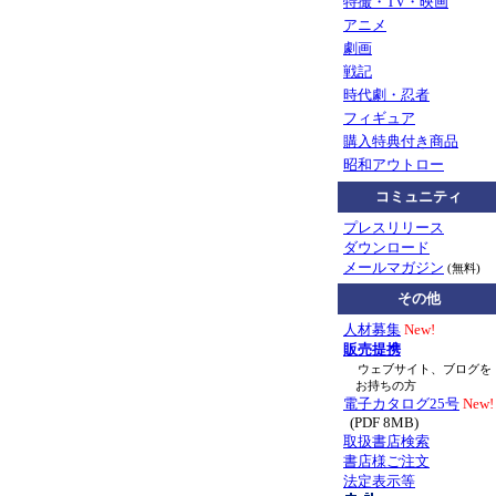
特撮・TV・映画
アニメ
劇画
戦記
時代劇・忍者
フィギュア
購入特典付き商品
昭和アウトロー
コミュニティ
プレスリリース
ダウンロード
メールマガジン
(無料)
その他
人材募集
New!
販売提携
ウェブサイト、ブログを
お持ちの方
電子カタログ25号
New!
(PDF 8MB)
取扱書店検索
書店様ご注文
法定表示等