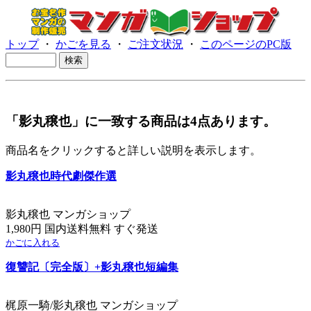
トップ
・
かごを見る
・
ご注文状況
・
このページのPC版
「影丸穣也」に一致する商品は4点あります。
商品名をクリックすると詳しい説明を表示します。
影丸穣也時代劇傑作選
影丸穣也 マンガショップ
1,980円 国内送料無料 すぐ発送
かごに入れる
復讐記〔完全版〕+影丸穣也短編集
梶原一騎/影丸穣也 マンガショップ