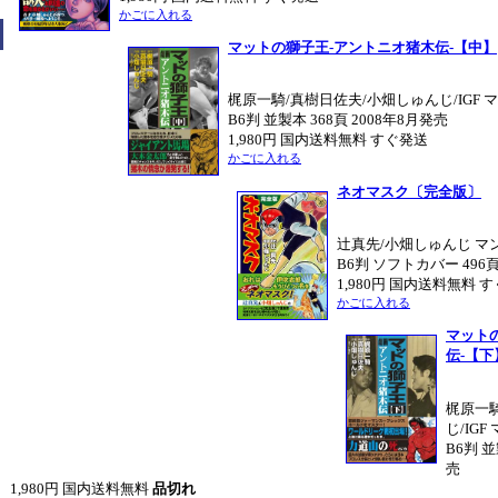
かごに入れる
マットの獅子王‐アントニオ猪木伝‐【中】
梶原一騎/真樹日佐夫/小畑しゅんじ/IGF
B6判 並製本 368頁 2008年8月発売
1,980円 国内送料無料 すぐ発送
かごに入れる
ネオマスク〔完全版〕
辻真先/小畑しゅんじ マ
B6判 ソフトカバー 496頁
1,980円 国内送料無料 
かごに入れる
マット
伝‐【下
梶原一
じ/IG
B6判 並
売
1,980円 国内送料無料
品切れ