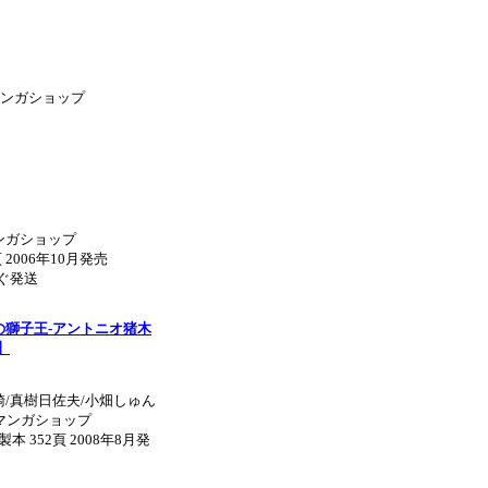
 マンガショップ
ンガショップ
 2006年10月発売
すぐ発送
の獅子王‐アントニオ猪木
】
騎/真樹日佐夫/小畑しゅん
F マンガショップ
製本 352頁 2008年8月発