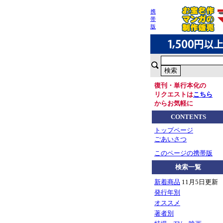
携
帯
版
復刊・単行本化の
リクエストは
こちら
からお気軽に
CONTENTS
トップページ
ごあいさつ
このページの携帯版
検索一覧
新着商品
11月5日更新
発行年別
オススメ
著者別