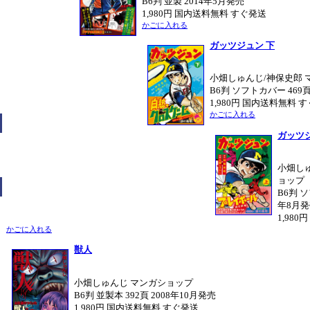
B6判 並製 2014年5月発売
1,980円 国内送料無料 すぐ発送
かごに入れる
ガッツジュン 下
小畑しゅんじ/神保史郎 
B6判 ソフトカバー 469頁
1,980円 国内送料無料 
かごに入れる
ガッツジ
小畑し
ョップ
B6判 ソ
年8月
1,98
かごに入れる
獣人
小畑しゅんじ マンガショップ
B6判 並製本 392頁 2008年10月発売
1,980円 国内送料無料 すぐ発送