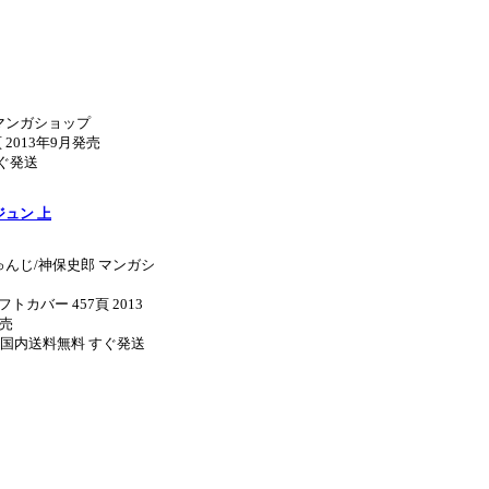
マンガショップ
 2013年9月発売
すぐ発送
ュン 上
ゅんじ/神保史郎 マンガシ
フトカバー 457頁 2013
発売
0円 国内送料無料 すぐ発送