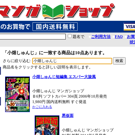
題名で
■
ご利用方法
■
FAQ
■
お買
状
「小畑しゅんじ」に一致する商品は10点あります。
さらに絞り込む:
商品名をクリックすると詳しい説明を表示します。
小畑しゅんじ短編集 エスパー大旋風
小畑しゅんじ マンガショップ
Ｂ6判 ソフトカバー 304頁 2006年10月発売
1,980円 国内送料無料 すぐ発送
かごに入れる
悪仮面
小畑しゅんじ マンガショップ