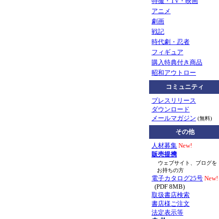
特撮・TV・映画
アニメ
劇画
戦記
時代劇・忍者
フィギュア
購入特典付き商品
昭和アウトロー
コミュニティ
プレスリリース
ダウンロード
メールマガジン
(無料)
その他
人材募集
New!
販売提携
ウェブサイト、ブログを
お持ちの方
電子カタログ25号
New!
(PDF 8MB)
取扱書店検索
書店様ご注文
法定表示等