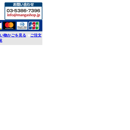
い物かごを見る
■
ご注文
況