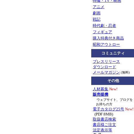
特撮・TV・映画
アニメ
劇画
戦記
時代劇・忍者
フィギュア
購入特典付き商品
昭和アウトロー
コミュニティ
プレスリリース
ダウンロード
メールマガジン
(無料)
その他
人材募集
New!
販売提携
ウェブサイト、ブログを
お持ちの方
電子カタログ25号
New!
(PDF 8MB)
取扱書店検索
書店様ご注文
法定表示等