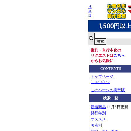
携
帯
版
復刊・単行本化の
リクエストは
こちら
からお気軽に
CONTENTS
トップページ
ごあいさつ
このページの携帯版
検索一覧
新着商品
11月5日更新
発行年別
オススメ
著者別