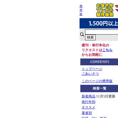
携
帯
版
復刊・単行本化の
リクエストは
こちら
からお気軽に
CONTENTS
トップページ
ごあいさつ
このページの携帯版
検索一覧
新着商品
11月5日更新
発行年別
オススメ
著者別