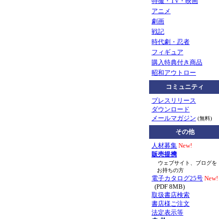
特撮・TV・映画
アニメ
劇画
戦記
時代劇・忍者
フィギュア
購入特典付き商品
昭和アウトロー
コミュニティ
プレスリリース
ダウンロード
メールマガジン
(無料)
その他
人材募集
New!
販売提携
ウェブサイト、ブログを
お持ちの方
電子カタログ25号
New!
(PDF 8MB)
取扱書店検索
書店様ご注文
法定表示等