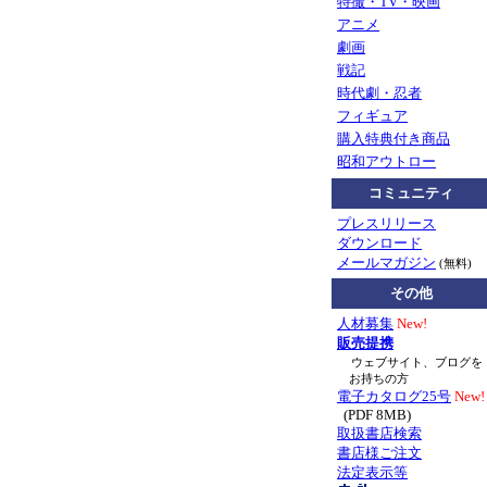
特撮・TV・映画
アニメ
劇画
戦記
時代劇・忍者
フィギュア
購入特典付き商品
昭和アウトロー
コミュニティ
プレスリリース
ダウンロード
メールマガジン
(無料)
その他
人材募集
New!
販売提携
ウェブサイト、ブログを
お持ちの方
電子カタログ25号
New!
(PDF 8MB)
取扱書店検索
書店様ご注文
法定表示等