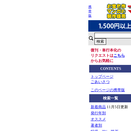
携
帯
版
復刊・単行本化の
リクエストは
こちら
からお気軽に
CONTENTS
トップページ
ごあいさつ
このページの携帯版
検索一覧
新着商品
11月5日更新
発行年別
オススメ
著者別