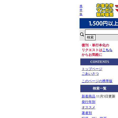
携
帯
版
復刊・単行本化の
リクエストは
こちら
からお気軽に
CONTENTS
トップページ
ごあいさつ
このページの携帯版
検索一覧
新着商品
11月5日更新
発行年別
オススメ
著者別