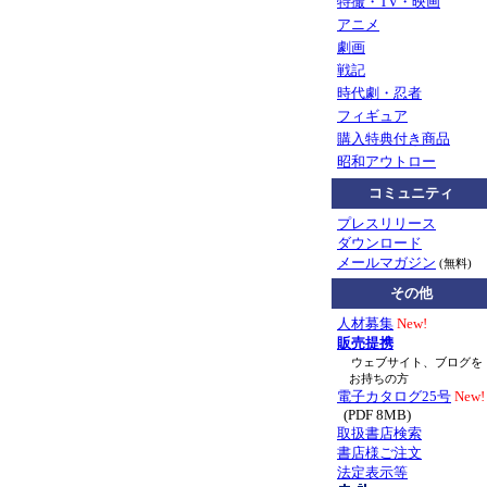
特撮・TV・映画
アニメ
劇画
戦記
時代劇・忍者
フィギュア
購入特典付き商品
昭和アウトロー
コミュニティ
プレスリリース
ダウンロード
メールマガジン
(無料)
その他
人材募集
New!
販売提携
ウェブサイト、ブログを
お持ちの方
電子カタログ25号
New!
(PDF 8MB)
取扱書店検索
書店様ご注文
法定表示等