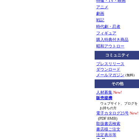
特撮・TV・映画
アニメ
劇画
戦記
時代劇・忍者
フィギュア
購入特典付き商品
昭和アウトロー
コミュニティ
プレスリリース
ダウンロード
メールマガジン
(無料)
その他
人材募集
New!
販売提携
ウェブサイト、ブログを
お持ちの方
電子カタログ25号
New!
(PDF 8MB)
取扱書店検索
書店様ご注文
法定表示等