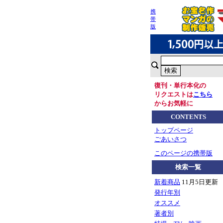
携
帯
版
復刊・単行本化の
リクエストは
こちら
からお気軽に
CONTENTS
トップページ
ごあいさつ
このページの携帯版
検索一覧
新着商品
11月5日更新
発行年別
オススメ
著者別