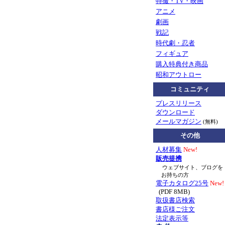
特撮・TV・映画
アニメ
劇画
戦記
時代劇・忍者
フィギュア
購入特典付き商品
昭和アウトロー
コミュニティ
プレスリリース
ダウンロード
メールマガジン
(無料)
その他
人材募集
New!
販売提携
ウェブサイト、ブログを
お持ちの方
電子カタログ25号
New!
(PDF 8MB)
取扱書店検索
書店様ご注文
法定表示等