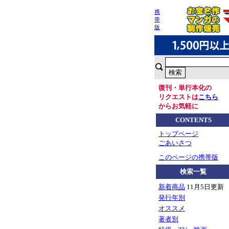
携
帯
版
復刊・単行本化の
リクエストは
こちら
からお気軽に
CONTENTS
トップページ
ごあいさつ
このページの携帯版
検索一覧
新着商品
11月5日更新
発行年別
オススメ
著者別